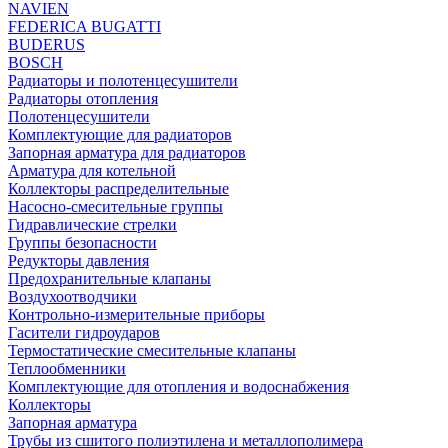
NAVIEN
FEDERICA BUGATTI
BUDERUS
BOSCH
Радиаторы и полотенцесушители
Радиаторы отопления
Полотенцесушители
Комплектующие для радиаторов
Запорная арматура для радиаторов
Арматура для котельной
Коллекторы распределительные
Насосно-смесительные группы
Гидравлические стрелки
Группы безопасности
Редукторы давления
Предохранительные клапаны
Воздухоотводчики
Контрольно-измерительные приборы
Гасители гидроударов
Термостатические смесительные клапаны
Теплообменники
Комплектующие для отопления и водоснабжения
Коллекторы
Запорная арматура
Трубы из сшитого полиэтилена и металлополимера