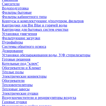
Смесители
Водоподготовка
Фильтры бытовые
Фильтры кабинетного типа
Корпусы и комплектующие д/полупром. фильтров
Картриджи для Big Blue и горячей воды
Картриджи для бытовых систем очистки
Установки умягчения
Фильтрующие загрузки
Пурифайеры
Системы обратного осмоса
Дозирование
Установки обеззараживания воды, У/Ф стерилизаторы
Готовые решения
Котельные под "ключ"
Обогреватели и Климат
Тёплые полы
Электрические конвекторы
Обогреватели
Тепловентиляторы
Тепловые завесы
Электрические пушки
Воздухоочистители и рециркуляторы воздуха
Газовые пушки