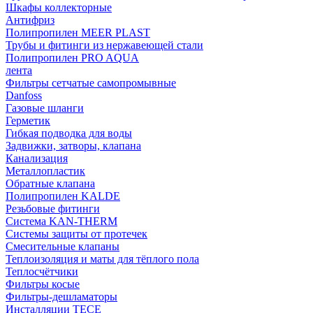
Шкафы коллекторные
Антифриз
Полипропилен MEER PLAST
Трубы и фитинги из нержавеющей стали
Полипропилен PRO AQUA
лента
Фильтры сетчатые самопромывные
Danfoss
Газовые шланги
Герметик
Гибкая подводка для воды
Задвижки, затворы, клапана
Канализация
Металлопластик
Обратные клапана
Полипропилен KALDE
Резьбовые фитинги
Система KAN-THERM
Системы защиты от протечек
Смесительные клапаны
Теплоизоляция и маты для тёплого пола
Теплосчётчики
Фильтры косые
Фильтры-дешламаторы
Инсталляции TECE