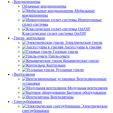
Кондиционеры
Облачные кондиционеры
Мобильные
кондиционеры
Инверторные
сплит-системы
Классические сплит-системы On/Off
Грили, коптильни
Электрические грили
Аксессуары к грилям
Газовые грили
Гриль-очаги
Керамические грили
Коптильни
Угольные грили
Вентиляция
Вентиляционные
установки
Модульная вентиляция
Бытовое оборудование
Вентиляторы
Снегоуборщики
Электрические
снегоуборщики