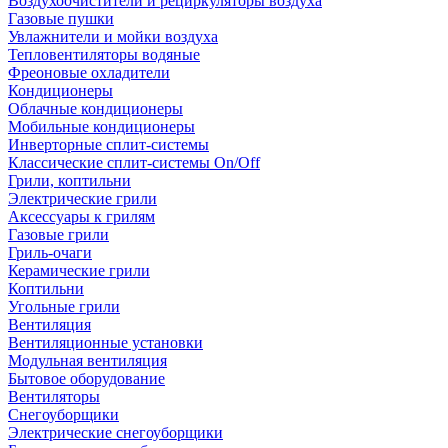
Воздухоочистители и рециркуляторы воздуха
Газовые пушки
Увлажнители и мойки воздуха
Тепловентиляторы водяные
Фреоновые охладители
Кондиционеры
Облачные кондиционеры
Мобильные кондиционеры
Инверторные сплит-системы
Классические сплит-системы On/Off
Грили, коптильни
Электрические грили
Аксессуары к грилям
Газовые грили
Гриль-очаги
Керамические грили
Коптильни
Угольные грили
Вентиляция
Вентиляционные установки
Модульная вентиляция
Бытовое оборудование
Вентиляторы
Снегоуборщики
Электрические снегоуборщики