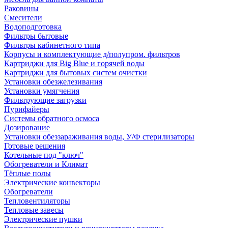
Раковины
Смесители
Водоподготовка
Фильтры бытовые
Фильтры кабинетного типа
Корпусы и комплектующие д/полупром. фильтров
Картриджи для Big Blue и горячей воды
Картриджи для бытовых систем очистки
Установки обезжелезивания
Установки умягчения
Фильтрующие загрузки
Пурифайеры
Системы обратного осмоса
Дозирование
Установки обеззараживания воды, У/Ф стерилизаторы
Готовые решения
Котельные под "ключ"
Обогреватели и Климат
Тёплые полы
Электрические конвекторы
Обогреватели
Тепловентиляторы
Тепловые завесы
Электрические пушки