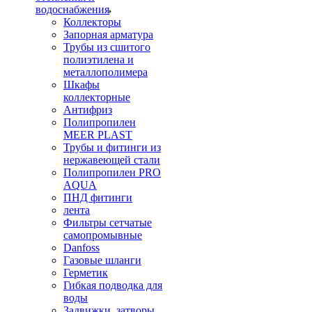
водоснабжения
Коллекторы
Запорная арматура
Трубы из сшитого
полиэтилена и
металлополимера
Шкафы
коллекторные
Антифриз
Полипропилен
MEER PLAST
Трубы и фитинги из
нержавеющей стали
Полипропилен PRO
AQUA
ПНД фитинги
лента
Фильтры сетчатые
самопромывные
Danfoss
Газовые шланги
Герметик
Гибкая подводка для
воды
Задвижки, затворы,