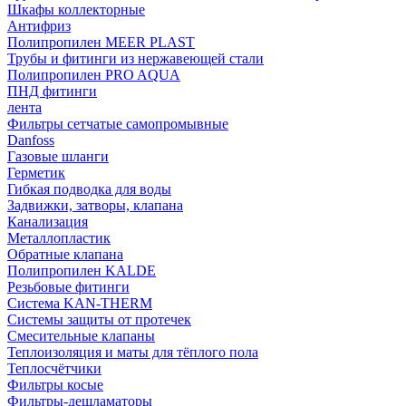
Шкафы коллекторные
Антифриз
Полипропилен MEER PLAST
Трубы и фитинги из нержавеющей стали
Полипропилен PRO AQUA
ПНД фитинги
лента
Фильтры сетчатые самопромывные
Danfoss
Газовые шланги
Герметик
Гибкая подводка для воды
Задвижки, затворы, клапана
Канализация
Металлопластик
Обратные клапана
Полипропилен KALDE
Резьбовые фитинги
Система KAN-THERM
Системы защиты от протечек
Смесительные клапаны
Теплоизоляция и маты для тёплого пола
Теплосчётчики
Фильтры косые
Фильтры-дешламаторы