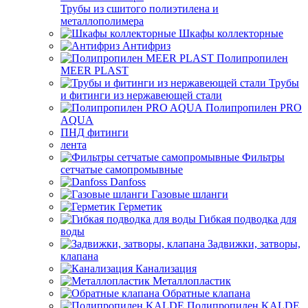
Трубы из сшитого полиэтилена и
металлополимера
Шкафы коллекторные
Антифриз
Полипропилен
MEER PLAST
Трубы
и фитинги из нержавеющей стали
Полипропилен PRO
AQUA
ПНД фитинги
лента
Фильтры
сетчатые самопромывные
Danfoss
Газовые шланги
Герметик
Гибкая подводка для
воды
Задвижки, затворы,
клапана
Канализация
Металлопластик
Обратные клапана
Полипропилен KALDE