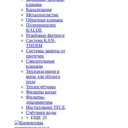
клапана
Канализация
Металлопластик
Обратные клапана
Полипропилен
KALDE
Резьбовые фитинги
Система KAN-
THERM
Системы защиты от
протечек
Смесительные
клапаны
Теплоизоляция и
маты для тёплого
пола
Теплосчётчики
Фильтры косые
Фильтры-
дешламаторы
Инсталляции TECE
Счётчики воды
+ ЕЩЕ 25