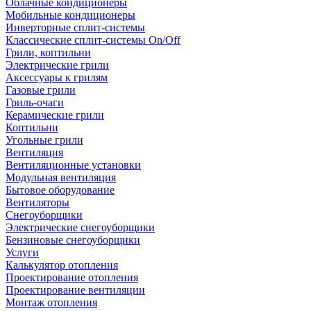
Облачные кондиционеры
Мобильные кондиционеры
Инверторные сплит-системы
Классические сплит-системы On/Off
Грили, коптильни
Электрические грили
Аксессуары к грилям
Газовые грили
Гриль-очаги
Керамические грили
Коптильни
Угольные грили
Вентиляция
Вентиляционные установки
Модульная вентиляция
Бытовое оборудование
Вентиляторы
Снегоуборщики
Электрические снегоуборщики
Бензиновые снегоуборщики
Услуги
Калькулятор отопления
Проектирование отопления
Проектирование вентиляции
Монтаж отопления