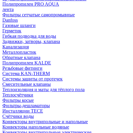
Полипропилен PRO AQUA
лента
Фильтры сетчатые самопромывные
Danfoss
Газовые шланги
Герметик
Гибкая подводка для воды
Задвижки, затворы, клапана
Канализация
Металлопластик
Обратные клапана
Полипропилен KALDE
Резьбовые фитинги
Система KAN-THERM
Системы защиты от протечек
Смесительные клапаны
Теплоизоляция и маты для тёплого пола
Теплосчётчики
Фильтры косые
Фильтры-дешламаторы
Инсталляции TECE
Счётчики воды
Конвекторы внутрипольные и напольные
Конвекторы напольные водяные
Конвекторы внутрипольные электрические