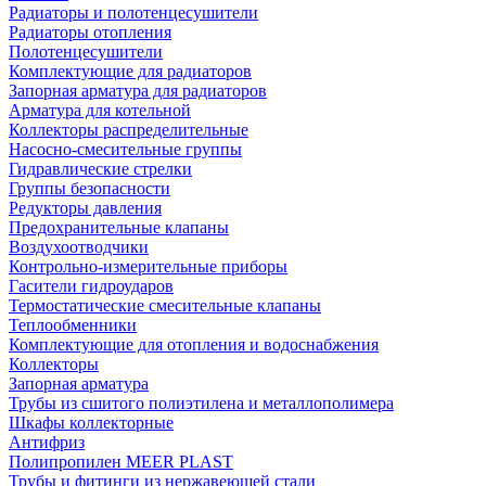
Радиаторы и полотенцесушители
Радиаторы отопления
Полотенцесушители
Комплектующие для радиаторов
Запорная арматура для радиаторов
Арматура для котельной
Коллекторы распределительные
Насосно-смесительные группы
Гидравлические стрелки
Группы безопасности
Редукторы давления
Предохранительные клапаны
Воздухоотводчики
Контрольно-измерительные приборы
Гасители гидроударов
Термостатические смесительные клапаны
Теплообменники
Комплектующие для отопления и водоснабжения
Коллекторы
Запорная арматура
Трубы из сшитого полиэтилена и металлополимера
Шкафы коллекторные
Антифриз
Полипропилен MEER PLAST
Трубы и фитинги из нержавеющей стали