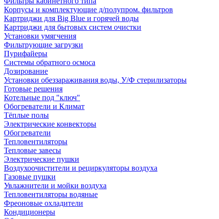
Фильтры кабинетного типа
Корпусы и комплектующие д/полупром. фильтров
Картриджи для Big Blue и горячей воды
Картриджи для бытовых систем очистки
Установки умягчения
Фильтрующие загрузки
Пурифайеры
Системы обратного осмоса
Дозирование
Установки обеззараживания воды, У/Ф стерилизаторы
Готовые решения
Котельные под "ключ"
Обогреватели и Климат
Тёплые полы
Электрические конвекторы
Обогреватели
Тепловентиляторы
Тепловые завесы
Электрические пушки
Воздухоочистители и рециркуляторы воздуха
Газовые пушки
Увлажнители и мойки воздуха
Тепловентиляторы водяные
Фреоновые охладители
Кондиционеры