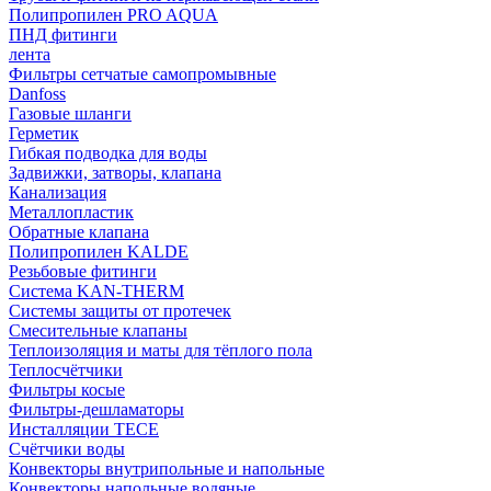
Полипропилен PRO AQUA
ПНД фитинги
лента
Фильтры сетчатые самопромывные
Danfoss
Газовые шланги
Герметик
Гибкая подводка для воды
Задвижки, затворы, клапана
Канализация
Металлопластик
Обратные клапана
Полипропилен KALDE
Резьбовые фитинги
Система KAN-THERM
Системы защиты от протечек
Смесительные клапаны
Теплоизоляция и маты для тёплого пола
Теплосчётчики
Фильтры косые
Фильтры-дешламаторы
Инсталляции TECE
Счётчики воды
Конвекторы внутрипольные и напольные
Конвекторы напольные водяные