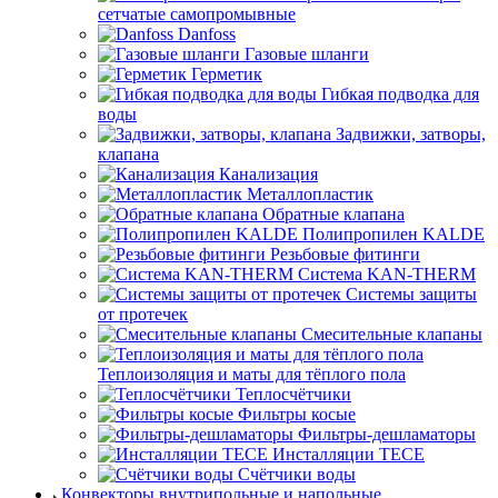
сетчатые самопромывные
Danfoss
Газовые шланги
Герметик
Гибкая подводка для
воды
Задвижки, затворы,
клапана
Канализация
Металлопластик
Обратные клапана
Полипропилен KALDE
Резьбовые фитинги
Система KAN-THERM
Системы защиты
от протечек
Смесительные клапаны
Теплоизоляция и маты для тёплого пола
Теплосчётчики
Фильтры косые
Фильтры-дешламаторы
Инсталляции TECE
Счётчики воды
Конвекторы внутрипольные и напольные