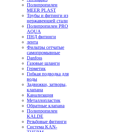
Полипропилен
MEER PLAST
Трубы и фитинги из
нержавеющей стали
Полипропилен PRO
AQUA
ПНД фитинги
лента
Фильтры сетчатые
самопромывные
Danfoss
Газовые шланги
Герметик
Гибкая подводка для
воды
Задвижки, затворы,
клапана
Канализация
Металлопластик
Обратные клапана
Полипропилен
KALDE
Резьбовые фитинги
Система KAN-