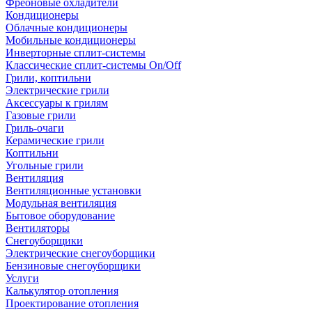
Фреоновые охладители
Кондиционеры
Облачные кондиционеры
Мобильные кондиционеры
Инверторные сплит-системы
Классические сплит-системы On/Off
Грили, коптильни
Электрические грили
Аксессуары к грилям
Газовые грили
Гриль-очаги
Керамические грили
Коптильни
Угольные грили
Вентиляция
Вентиляционные установки
Модульная вентиляция
Бытовое оборудование
Вентиляторы
Снегоуборщики
Электрические снегоуборщики
Бензиновые снегоуборщики
Услуги
Калькулятор отопления
Проектирование отопления