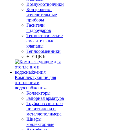
Воздухоотводчики
Контрольно-
измерительные
приборы
Гасители
гидроударов
Термостатические
смесительные
клапаны
Теплообменники
+ ЕЩЕ 6
Комплектующие для
отопления и
водоснабжения
Коллекторы
Запорная арматура
Трубы из сшитого
полиэтилена и
металлополимера
Шкафы
коллекторные
Антифриз