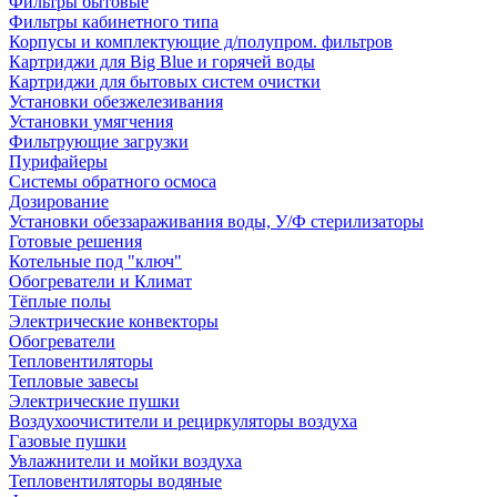
Фильтры бытовые
Фильтры кабинетного типа
Корпусы и комплектующие д/полупром. фильтров
Картриджи для Big Blue и горячей воды
Картриджи для бытовых систем очистки
Установки обезжелезивания
Установки умягчения
Фильтрующие загрузки
Пурифайеры
Системы обратного осмоса
Дозирование
Установки обеззараживания воды, У/Ф стерилизаторы
Готовые решения
Котельные под "ключ"
Обогреватели и Климат
Тёплые полы
Электрические конвекторы
Обогреватели
Тепловентиляторы
Тепловые завесы
Электрические пушки
Воздухоочистители и рециркуляторы воздуха
Газовые пушки
Увлажнители и мойки воздуха
Тепловентиляторы водяные