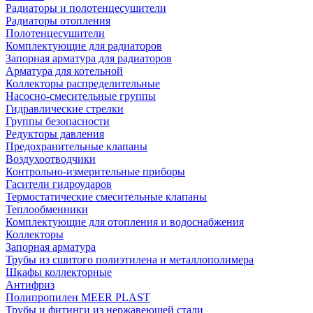
Радиаторы и полотенцесушители
Радиаторы отопления
Полотенцесушители
Комплектующие для радиаторов
Запорная арматура для радиаторов
Арматура для котельной
Коллекторы распределительные
Насосно-смесительные группы
Гидравлические стрелки
Группы безопасности
Редукторы давления
Предохранительные клапаны
Воздухоотводчики
Контрольно-измерительные приборы
Гасители гидроударов
Термостатические смесительные клапаны
Теплообменники
Комплектующие для отопления и водоснабжения
Коллекторы
Запорная арматура
Трубы из сшитого полиэтилена и металлополимера
Шкафы коллекторные
Антифриз
Полипропилен MEER PLAST
Трубы и фитинги из нержавеющей стали