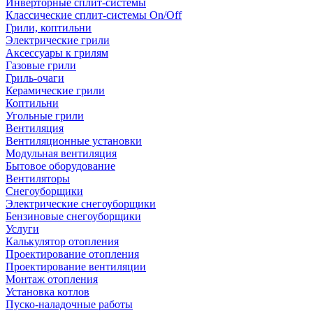
Инверторные сплит-системы
Классические сплит-системы On/Off
Грили, коптильни
Электрические грили
Аксессуары к грилям
Газовые грили
Гриль-очаги
Керамические грили
Коптильни
Угольные грили
Вентиляция
Вентиляционные установки
Модульная вентиляция
Бытовое оборудование
Вентиляторы
Снегоуборщики
Электрические снегоуборщики
Бензиновые снегоуборщики
Услуги
Калькулятор отопления
Проектирование отопления
Проектирование вентиляции
Монтаж отопления
Установка котлов
Пуско-наладочные работы