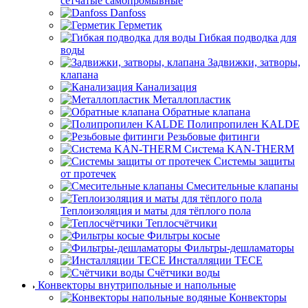
сетчатые самопромывные
Danfoss
Герметик
Гибкая подводка для
воды
Задвижки, затворы,
клапана
Канализация
Металлопластик
Обратные клапана
Полипропилен KALDE
Резьбовые фитинги
Система KAN-THERM
Системы защиты
от протечек
Смесительные клапаны
Теплоизоляция и маты для тёплого пола
Теплосчётчики
Фильтры косые
Фильтры-дешламаторы
Инсталляции TECE
Счётчики воды
Конвекторы внутрипольные и напольные
Конвекторы