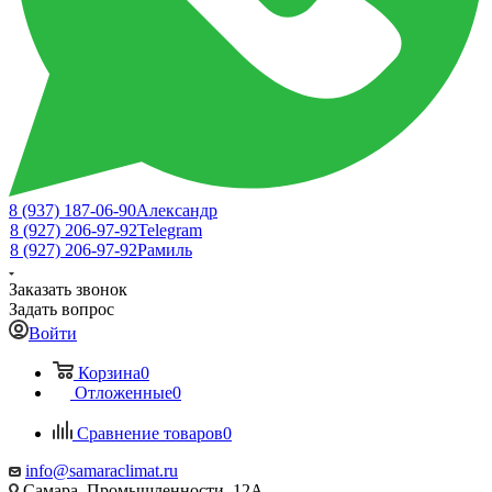
8 (937) 187-06-90
Александр
8 (927) 206-97-92
Telegram
8 (927) 206-97-92
Рамиль
Заказать звонок
Задать вопрос
Войти
Корзина
0
Отложенные
0
Сравнение товаров
0
info@samaraclimat.ru
Самара, Промышленности, 12А