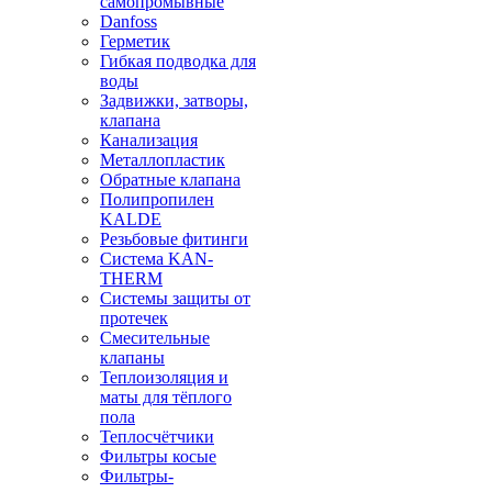
самопромывные
Danfoss
Герметик
Гибкая подводка для
воды
Задвижки, затворы,
клапана
Канализация
Металлопластик
Обратные клапана
Полипропилен
KALDE
Резьбовые фитинги
Система KAN-
THERM
Системы защиты от
протечек
Смесительные
клапаны
Теплоизоляция и
маты для тёплого
пола
Теплосчётчики
Фильтры косые
Фильтры-