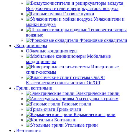
Воздухоочистители и рециркуляторы воздуха
Газовые пушки
Увлажнители и
мойки воздуха
Тепловентиляторы
водяные
Фреоновые охладители
Кондиционеры
Облачные кондиционеры
Мобильные
кондиционеры
Инверторные
сплит-системы
Классические сплит-системы On/Off
Грили, коптильни
Электрические грили
Аксессуары к грилям
Газовые грили
Гриль-очаги
Керамические грили
Коптильни
Угольные грили
Вентиляция