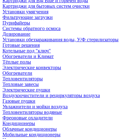
Картриджи для Big Blue и горячей воды
Картриджи для бытовых систем очистки
Установки умягчения
Фильтрующие загрузки
Пурифайеры
Системы обратного осмоса
Дозирование
Установки обеззараживания воды, У/Ф стерилизаторы
Готовые решения
Котельные под "ключ"
Обогреватели и Климат
Тёплые полы
Электрические конвекторы
Обогреватели
Тепловентиляторы
Тепловые завесы
Электрические пушки
Воздухоочистители и рециркуляторы воздуха
Газовые пушки
Увлажнители и мойки воздуха
Тепловентиляторы водяные
Фреоновые охладители
Кондиционеры
Облачные кондиционеры
Мобильные кондиционеры