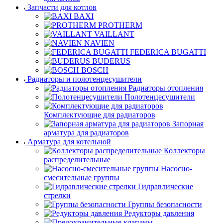
Запчасти для котлов
BAXI
PROTHERM
VAILLANT
NAVIEN
FEDERICA BUGATTI
BUDERUS
BOSCH
Радиаторы и полотенцесушители
Радиаторы отопления
Полотенцесушители
Комплектующие для радиаторов
Запорная
арматура для радиаторов
Арматура для котельной
Коллекторы
распределительные
Насосно-
смесительные группы
Гидравлические
стрелки
Группы безопасности
Редукторы давления