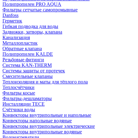
Полипропилен PRO AQUA
Фильтры сетчатые самопромывные
Danfoss
Герметик
Гибкая подводка для воды
Задвижки, затворы, клапана
Канализация
Металлопластик
Обратные клапана
Полипропилен KALDE
Резьбовые фитинги
Система KAN-THERM
Системы защиты от протечек
Смесительные клапаны
Теплоизоляция и маты для тёплого пола
Теплосчётчики
Фильтры косые
Фильтры-дешламаторы
Инсталляции TECE
Счётчики воды
Конвекторы внутрипольные и напольные
Конвекторы напольные водяные
Конвекторы внутрипольные электрические
Конвекторы внутрипольные водяные
Водонагреватели