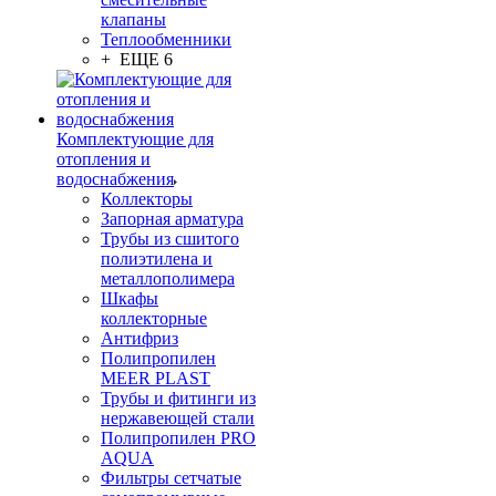
клапаны
Теплообменники
+ ЕЩЕ 6
Комплектующие для
отопления и
водоснабжения
Коллекторы
Запорная арматура
Трубы из сшитого
полиэтилена и
металлополимера
Шкафы
коллекторные
Антифриз
Полипропилен
MEER PLAST
Трубы и фитинги из
нержавеющей стали
Полипропилен PRO
AQUA
Фильтры сетчатые