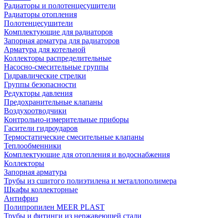
Радиаторы и полотенцесушители
Радиаторы отопления
Полотенцесушители
Комплектующие для радиаторов
Запорная арматура для радиаторов
Арматура для котельной
Коллекторы распределительные
Насосно-смесительные группы
Гидравлические стрелки
Группы безопасности
Редукторы давления
Предохранительные клапаны
Воздухоотводчики
Контрольно-измерительные приборы
Гасители гидроударов
Термостатические смесительные клапаны
Теплообменники
Комплектующие для отопления и водоснабжения
Коллекторы
Запорная арматура
Трубы из сшитого полиэтилена и металлополимера
Шкафы коллекторные
Антифриз
Полипропилен MEER PLAST
Трубы и фитинги из нержавеющей стали