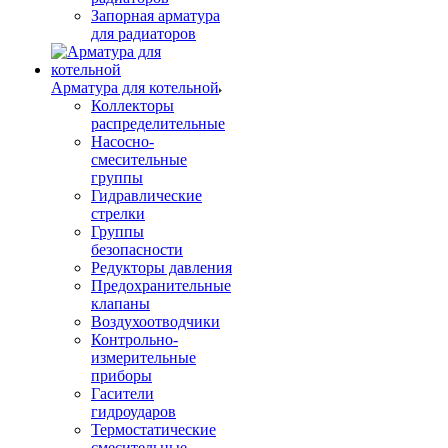
Запорная арматура
для радиаторов
Арматура для котельной
Коллекторы
распределительные
Насосно-
смесительные
группы
Гидравлические
стрелки
Группы
безопасности
Редукторы давления
Предохранительные
клапаны
Воздухоотводчики
Контрольно-
измерительные
приборы
Гасители
гидроударов
Термостатические
смесительные