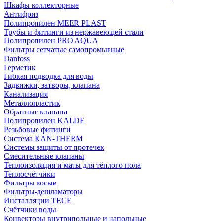
Шкафы коллекторные
Антифриз
Полипропилен MEER PLAST
Трубы и фитинги из нержавеющей стали
Полипропилен PRO AQUA
Фильтры сетчатые самопромывные
Danfoss
Герметик
Гибкая подводка для воды
Задвижки, затворы, клапана
Канализация
Металлопластик
Обратные клапана
Полипропилен KALDE
Резьбовые фитинги
Система KAN-THERM
Системы защиты от протечек
Смесительные клапаны
Теплоизоляция и маты для тёплого пола
Теплосчётчики
Фильтры косые
Фильтры-дешламаторы
Инсталляции TECE
Счётчики воды
Конвекторы внутрипольные и напольные