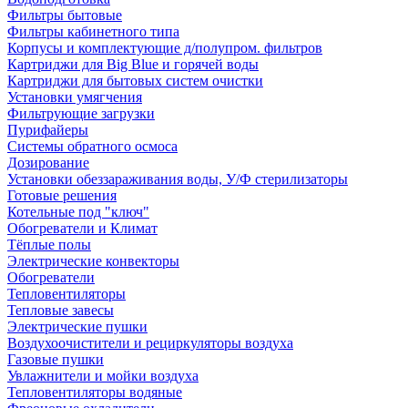
Фильтры бытовые
Фильтры кабинетного типа
Корпусы и комплектующие д/полупром. фильтров
Картриджи для Big Blue и горячей воды
Картриджи для бытовых систем очистки
Установки умягчения
Фильтрующие загрузки
Пурифайеры
Системы обратного осмоса
Дозирование
Установки обеззараживания воды, У/Ф стерилизаторы
Готовые решения
Котельные под "ключ"
Обогреватели и Климат
Тёплые полы
Электрические конвекторы
Обогреватели
Тепловентиляторы
Тепловые завесы
Электрические пушки
Воздухоочистители и рециркуляторы воздуха
Газовые пушки
Увлажнители и мойки воздуха
Тепловентиляторы водяные