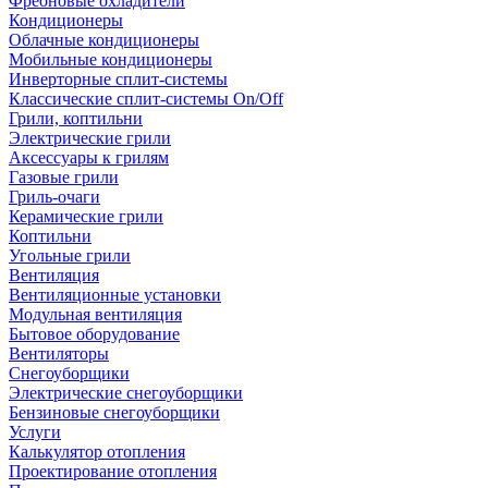
Фреоновые охладители
Кондиционеры
Облачные кондиционеры
Мобильные кондиционеры
Инверторные сплит-системы
Классические сплит-системы On/Off
Грили, коптильни
Электрические грили
Аксессуары к грилям
Газовые грили
Гриль-очаги
Керамические грили
Коптильни
Угольные грили
Вентиляция
Вентиляционные установки
Модульная вентиляция
Бытовое оборудование
Вентиляторы
Снегоуборщики
Электрические снегоуборщики
Бензиновые снегоуборщики
Услуги
Калькулятор отопления
Проектирование отопления