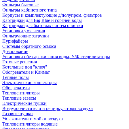
Фильтры бытовые
Фильтры кабинетного типа
Корпусы и комплектующие д/полупром. фильтров
Картриджи для Big Blue и горячей воды
Картриджи для бытовых систем очистки
Установки умягчения
Фильтрующие загрузки
Пурифайеры
Системы обратного осмоса
Дозирование
Установки обеззараживания воды, У/Ф стерилизаторы
Готовые решения
Котельные под "ключ"
Обогреватели и Климат
Тёплые полы
Электрические конвекторы
Обогреватели
Тепловентиляторы
Тепловые завесы
Электрические пушки
Воздухоочистители и рециркуляторы воздуха
Газовые пушки
Увлажнители и мойки воздуха
Тепловентиляторы водяные