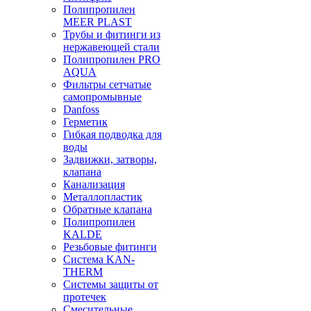
Полипропилен
MEER PLAST
Трубы и фитинги из
нержавеющей стали
Полипропилен PRO
AQUA
Фильтры сетчатые
самопромывные
Danfoss
Герметик
Гибкая подводка для
воды
Задвижки, затворы,
клапана
Канализация
Металлопластик
Обратные клапана
Полипропилен
KALDE
Резьбовые фитинги
Система KAN-
THERM
Системы защиты от
протечек
Смесительные