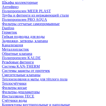
Шкафы коллекторные
Антифриз
Полипропилен MEER PLAST
Трубы и фитинги из нержавеющей стали
Полипропилен PRO AQUA
Фильтры сетчатые самопромывные
Danfoss
Герметик
Гибкая подводка для воды
Задвижки, затворы, клапана
Канализация
Металлопластик
Обратные клапана
Полипропилен KALDE
Резьбовые фитинги
Система KAN-THERM
Системы защиты от протечек
Смесительные клапаны
Теплоизоляция и маты для тёплого пола
Теплосчётчики
Фильтры косые
Фильтры-дешламаторы
Инсталляции TECE
Счётчики воды
Конвекторы внутрипольные и напольные