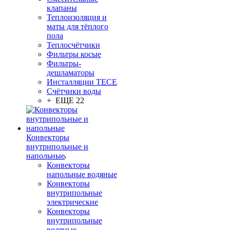
клапаны
Теплоизоляция и
маты для тёплого
пола
Теплосчётчики
Фильтры косые
Фильтры-
дешламаторы
Инсталляции TECE
Счётчики воды
+ ЕЩЕ 22
Конвекторы
внутрипольные и
напольные
Конвекторы
напольные водяные
Конвекторы
внутрипольные
электрические
Конвекторы
внутрипольные
водяные