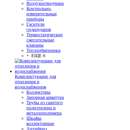
Воздухоотводчики
Контрольно-
измерительные
приборы
Гасители
гидроударов
Термостатические
смесительные
клапаны
Теплообменники
+ ЕЩЕ 6
Комплектующие для
отопления и
водоснабжения
Коллекторы
Запорная арматура
Трубы из сшитого
полиэтилена и
металлополимера
Шкафы
коллекторные
Антифриз