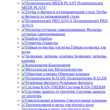
Полипропилен
MEER PLAST
Трубы
и фитинги из нержавеющей стали
Полипропилен PRO
AQUA
Фильтры
сетчатые самопромывные
Danfoss
Герметик
Гибкая подводка для
воды
Задвижки, затворы,
клапана
Канализация
Металлопластик
Обратные клапана
Полипропилен KALDE
Резьбовые фитинги
Система KAN-THERM
Системы защиты
от протечек
Смесительные клапаны
Теплоизоляция и маты для тёплого пола