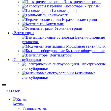
Электрические грили
Аксессуары к грилям
Газовые грили
Гриль-очаги
Керамические грили
Коптильни
Угольные грили
Вентиляция
Вентиляционные
установки
Модульная вентиляция
Бытовое оборудование
Вентиляторы
Снегоуборщики
Электрические
снегоуборщики
Бензиновые
снегоуборщики
Каталог
Котлы
Газовые котлы