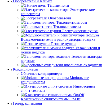
Обогреватели и Климат
Тёплые полы
Электрические
конвекторы
Обогреватели
Тепловентиляторы
Тепловые завесы
Электрические пушки
Воздухоочистители и рециркуляторы воздуха
Газовые пушки
Увлажнители и
мойки воздуха
Тепловентиляторы
водяные
Фреоновые охладители
Кондиционеры
Облачные кондиционеры
Мобильные
кондиционеры
Инверторные
сплит-системы
Классические сплит-системы On/Off
Грили, коптильни