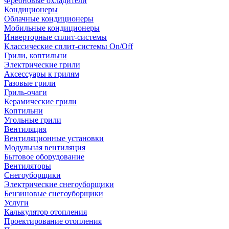
Фреоновые охладители
Кондиционеры
Облачные кондиционеры
Мобильные кондиционеры
Инверторные сплит-системы
Классические сплит-системы On/Off
Грили, коптильни
Электрические грили
Аксессуары к грилям
Газовые грили
Гриль-очаги
Керамические грили
Коптильни
Угольные грили
Вентиляция
Вентиляционные установки
Модульная вентиляция
Бытовое оборудование
Вентиляторы
Снегоуборщики
Электрические снегоуборщики
Бензиновые снегоуборщики
Услуги
Калькулятор отопления
Проектирование отопления