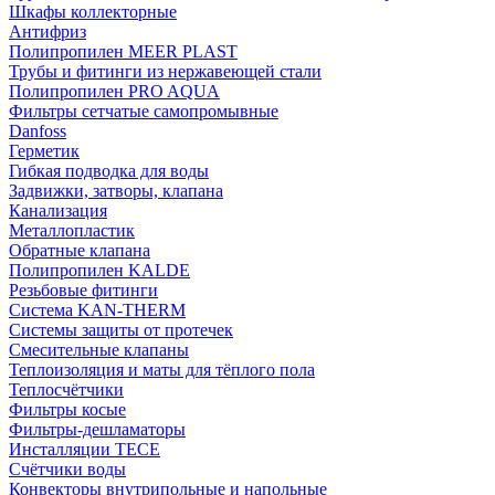
Шкафы коллекторные
Антифриз
Полипропилен MEER PLAST
Трубы и фитинги из нержавеющей стали
Полипропилен PRO AQUA
Фильтры сетчатые самопромывные
Danfoss
Герметик
Гибкая подводка для воды
Задвижки, затворы, клапана
Канализация
Металлопластик
Обратные клапана
Полипропилен KALDE
Резьбовые фитинги
Система KAN-THERM
Системы защиты от протечек
Смесительные клапаны
Теплоизоляция и маты для тёплого пола
Теплосчётчики
Фильтры косые
Фильтры-дешламаторы
Инсталляции TECE
Счётчики воды
Конвекторы внутрипольные и напольные