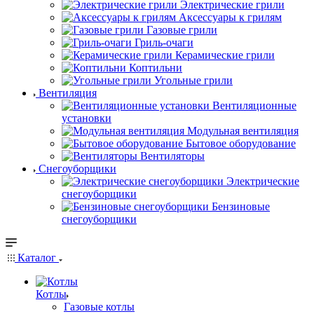
Электрические грили
Аксессуары к грилям
Газовые грили
Гриль-очаги
Керамические грили
Коптильни
Угольные грили
Вентиляция
Вентиляционные
установки
Модульная вентиляция
Бытовое оборудование
Вентиляторы
Снегоуборщики
Электрические
снегоуборщики
Бензиновые
снегоуборщики
Каталог
Котлы
Газовые котлы