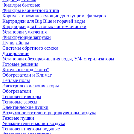
Фильтры бытовые
Фильтры кабинетного типа
Корпусы и комплектующие д/полупром. фильтров
Картриджи для Big Blue и горячей воды
Картриджи для бытовых систем очистки
Установки умягчения
Фильтрующие загрузки
Пурифайеры
Системы обратного осмоса
Дозирование
Установки обеззараживания воды, У/Ф стерилизаторы
Готовые решения
Котельные под "ключ"
Обогреватели и Климат
Тёплые полы
Электрические конвекторы
Обогреватели
Тепловентиляторы
Тепловые завесы
Электрические пушки
Воздухоочистители и рециркуляторы воздуха
Газовые пушки
Увлажнители и мойки воздуха
Тепловентиляторы водяные