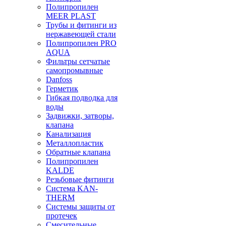
Полипропилен
MEER PLAST
Трубы и фитинги из
нержавеющей стали
Полипропилен PRO
AQUA
Фильтры сетчатые
самопромывные
Danfoss
Герметик
Гибкая подводка для
воды
Задвижки, затворы,
клапана
Канализация
Металлопластик
Обратные клапана
Полипропилен
KALDE
Резьбовые фитинги
Система KAN-
THERM
Системы защиты от
протечек
Смесительные