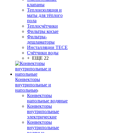
клапаны
Теплоизоляция и
маты для тёплого
пола
Теплосчётчики
Фильтры косые
Фильтры-
дешламаторы
Инсталляции TECE
Счётчики воды
+ ЕЩЕ 22
Конвекторы
внутрипольные и
напольные
Конвекторы
напольные водяные
Конвекторы
внутрипольные
электрические
Конвекторы
внутрипольные
водяные