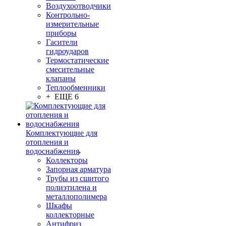
Воздухоотводчики
Контрольно-
измерительные
приборы
Гасители
гидроударов
Термостатические
смесительные
клапаны
Теплообменники
+ ЕЩЕ 6
Комплектующие для
отопления и
водоснабжения
Коллекторы
Запорная арматура
Трубы из сшитого
полиэтилена и
металлополимера
Шкафы
коллекторные
Антифриз