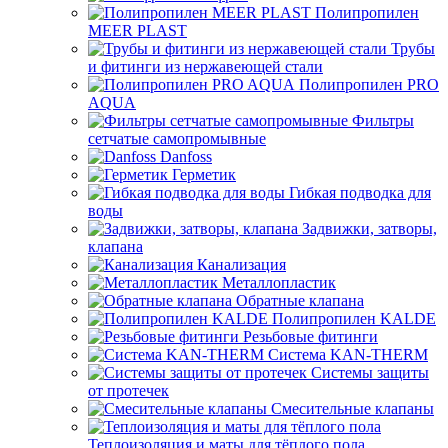
Полипропилен
MEER PLAST
Трубы
и фитинги из нержавеющей стали
Полипропилен PRO
AQUA
Фильтры
сетчатые самопромывные
Danfoss
Герметик
Гибкая подводка для
воды
Задвижки, затворы,
клапана
Канализация
Металлопластик
Обратные клапана
Полипропилен KALDE
Резьбовые фитинги
Система KAN-THERM
Системы защиты
от протечек
Смесительные клапаны
Теплоизоляция и маты для тёплого пола