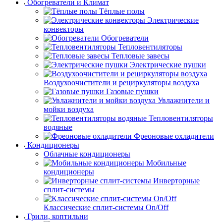
Обогреватели и Климат
Тёплые полы
Электрические
конвекторы
Обогреватели
Тепловентиляторы
Тепловые завесы
Электрические пушки
Воздухоочистители и рециркуляторы воздуха
Газовые пушки
Увлажнители и
мойки воздуха
Тепловентиляторы
водяные
Фреоновые охладители
Кондиционеры
Облачные кондиционеры
Мобильные
кондиционеры
Инверторные
сплит-системы
Классические сплит-системы On/Off
Грили, коптильни