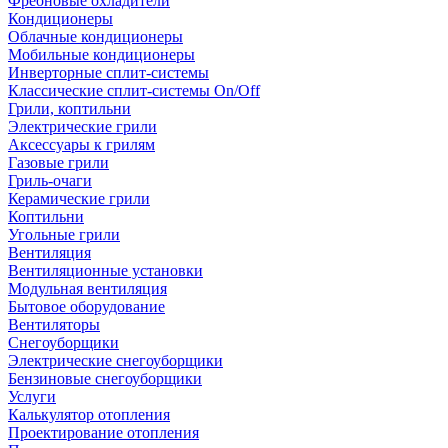
Фреоновые охладители
Кондиционеры
Облачные кондиционеры
Мобильные кондиционеры
Инверторные сплит-системы
Классические сплит-системы On/Off
Грили, коптильни
Электрические грили
Аксессуары к грилям
Газовые грили
Гриль-очаги
Керамические грили
Коптильни
Угольные грили
Вентиляция
Вентиляционные установки
Модульная вентиляция
Бытовое оборудование
Вентиляторы
Снегоуборщики
Электрические снегоуборщики
Бензиновые снегоуборщики
Услуги
Калькулятор отопления
Проектирование отопления