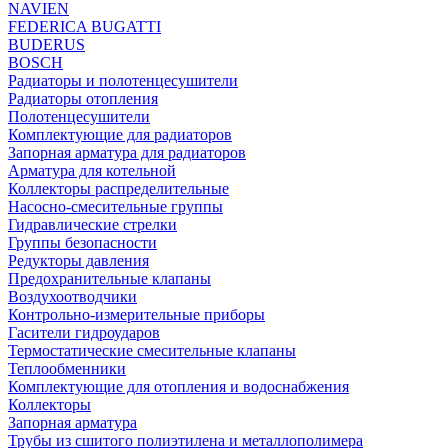
NAVIEN
FEDERICA BUGATTI
BUDERUS
BOSCH
Радиаторы и полотенцесушители
Радиаторы отопления
Полотенцесушители
Комплектующие для радиаторов
Запорная арматура для радиаторов
Арматура для котельной
Коллекторы распределительные
Насосно-смесительные группы
Гидравлические стрелки
Группы безопасности
Редукторы давления
Предохранительные клапаны
Воздухоотводчики
Контрольно-измерительные приборы
Гасители гидроударов
Термостатические смесительные клапаны
Теплообменники
Комплектующие для отопления и водоснабжения
Коллекторы
Запорная арматура
Трубы из сшитого полиэтилена и металлополимера