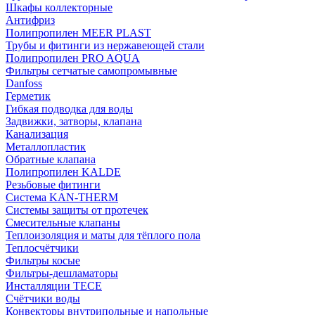
Шкафы коллекторные
Антифриз
Полипропилен MEER PLAST
Трубы и фитинги из нержавеющей стали
Полипропилен PRO AQUA
Фильтры сетчатые самопромывные
Danfoss
Герметик
Гибкая подводка для воды
Задвижки, затворы, клапана
Канализация
Металлопластик
Обратные клапана
Полипропилен KALDE
Резьбовые фитинги
Система KAN-THERM
Системы защиты от протечек
Смесительные клапаны
Теплоизоляция и маты для тёплого пола
Теплосчётчики
Фильтры косые
Фильтры-дешламаторы
Инсталляции TECE
Счётчики воды
Конвекторы внутрипольные и напольные