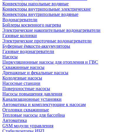
Конвекторы напольные водяные
Конвекторы внутрипольные электрические
Конвекторы внутрипольные водяные
Водонагреватели
Бойлеры косвенного нагрева
Электрические накопительные водонагреватели
Газовые колонки
Электрические проточные водонагреватели
Буферные ёмкости-аккумуляторы
Газовые водонагреватели
Насосы
Циркуляционные насосы для отопления и ГВС
Скважинные насосы
Дренажные и фекальные насосы
Колодезные насосы
Насосные станции
Поверхностные насосы
Насосы повышения давления
Канализационные установки
Автоматика и комплектующие к насосам
Оголовки скважинные
Тепловые насосы для бассейна
Автоматика
GSM модули управления
Стабилизаторы ИБП