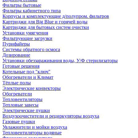
Фильтры бытовые
Фильтры кабинетного типа
Корпусы и комплектующие д/полупром. фильтров
Картриджи для Big Blue и горячей воды
Картриджи для бытовых систем очистки
Установки умягчения
Фильтрующие загрузки
Пурифайеры
Системы обратного осмоса
Дозирование
Установки обеззараживания воды, У/Ф стерилизаторы
Готовые решения
Котельные под "ключ"
Обогреватели и Климат
Тёплые полы
Электрические конвекторы
Обогреватели
Тепловентиляторы
Тепловые завесы
Электрические пушки
Воздухоочистители и рециркуляторы воздуха
Газовые пушки
Увлажнители и мойки воздуха
Тепловентиляторы водяные