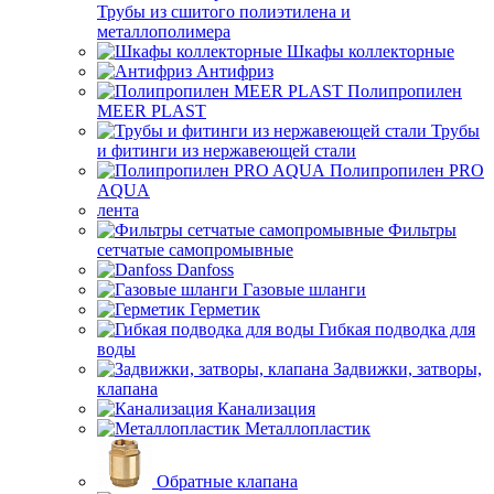
Трубы из сшитого полиэтилена и
металлополимера
Шкафы коллекторные
Антифриз
Полипропилен
MEER PLAST
Трубы
и фитинги из нержавеющей стали
Полипропилен PRO
AQUA
лента
Фильтры
сетчатые самопромывные
Danfoss
Газовые шланги
Герметик
Гибкая подводка для
воды
Задвижки, затворы,
клапана
Канализация
Металлопластик
Обратные клапана