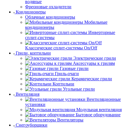
водяные
Фреоновые охладители
Кондиционеры
Облачные кондиционеры
Мобильные
кондиционеры
Инверторные
сплит-системы
Классические сплит-системы On/Off
Грили, коптильни
Электрические грили
Аксессуары к грилям
Газовые грили
Гриль-очаги
Керамические грили
Коптильни
Угольные грили
Вентиляция
Вентиляционные
установки
Модульная вентиляция
Бытовое оборудование
Вентиляторы
Снегоуборщики