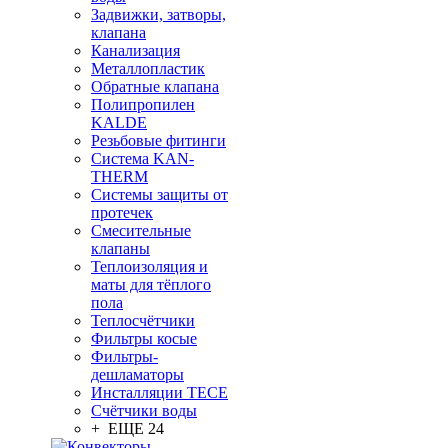
Задвижки, затворы,
клапана
Канализация
Металлопластик
Обратные клапана
Полипропилен
KALDE
Резьбовые фитинги
Система KAN-
THERM
Системы защиты от
протечек
Смесительные
клапаны
Теплоизоляция и
маты для тёплого
пола
Теплосчётчики
Фильтры косые
Фильтры-
дешламаторы
Инсталляции TECE
Счётчики воды
+ ЕЩЕ 24