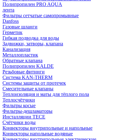
Полипропилен PRO AQUA
лента
Фильтры сетчатые самопромывные
Danfoss
Газовые шланги
Герметик
Гибкая подводка для воды
Задвижки, затворы, клапана
Канализация
Металлопластик
Обратные клапана
Полипропилен KALDE
Резьбовые фитинги
Система KAN-THERM
Системы защиты от протечек
Смесительные клапаны
Теплоизоляция и маты для тёплого пола
Теплосчётчики
Фильтры косые
Фильтры-дешламаторы
Инсталляции TECE
Счётчики воды
Конвекторы внутрипольные и напольные
Конвекторы напольные водяные
Конвекторы внутрипольные электрические