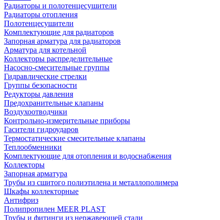
Радиаторы и полотенцесушители
Радиаторы отопления
Полотенцесушители
Комплектующие для радиаторов
Запорная арматура для радиаторов
Арматура для котельной
Коллекторы распределительные
Насосно-смесительные группы
Гидравлические стрелки
Группы безопасности
Редукторы давления
Предохранительные клапаны
Воздухоотводчики
Контрольно-измерительные приборы
Гасители гидроударов
Термостатические смесительные клапаны
Теплообменники
Комплектующие для отопления и водоснабжения
Коллекторы
Запорная арматура
Трубы из сшитого полиэтилена и металлополимера
Шкафы коллекторные
Антифриз
Полипропилен MEER PLAST
Трубы и фитинги из нержавеющей стали