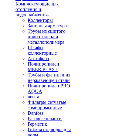
Комплектующие для
отопления и
водоснабжения
Коллекторы
Запорная арматура
Трубы из сшитого
полиэтилена и
металлополимера
Шкафы
коллекторные
Антифриз
Полипропилен
MEER PLAST
Трубы и фитинги из
нержавеющей стали
Полипропилен PRO
AQUA
лента
Фильтры сетчатые
самопромывные
Danfoss
Газовые шланги
Герметик
Гибкая подводка для
воды