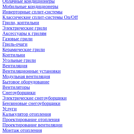
Облачные кондиционеры
Мобильные кондиционеры
Инверторные сплит-системы
Классические сплит-системы On/Off
Грили, коптильни
Электрические грили
Аксессуары к грилям
Газовые грили
Гриль-очаги
Керамические грили
Коптильни
Угольные грили
Вентиляция
Вентиляционные установки
Модульная вентиляция
Бытовое оборудование
Вентиляторы
Снегоуборщики
Электрические снегоуборщики
Бензиновые снегоуборщики
Услуги
Калькулятор отопления
Проектирование отопления
Проектирование вентиляции
Монтаж отопления