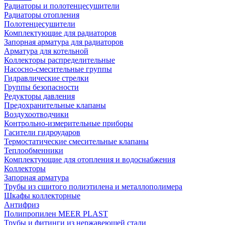
Радиаторы и полотенцесушители
Радиаторы отопления
Полотенцесушители
Комплектующие для радиаторов
Запорная арматура для радиаторов
Арматура для котельной
Коллекторы распределительные
Насосно-смесительные группы
Гидравлические стрелки
Группы безопасности
Редукторы давления
Предохранительные клапаны
Воздухоотводчики
Контрольно-измерительные приборы
Гасители гидроударов
Термостатические смесительные клапаны
Теплообменники
Комплектующие для отопления и водоснабжения
Коллекторы
Запорная арматура
Трубы из сшитого полиэтилена и металлополимера
Шкафы коллекторные
Антифриз
Полипропилен MEER PLAST
Трубы и фитинги из нержавеющей стали