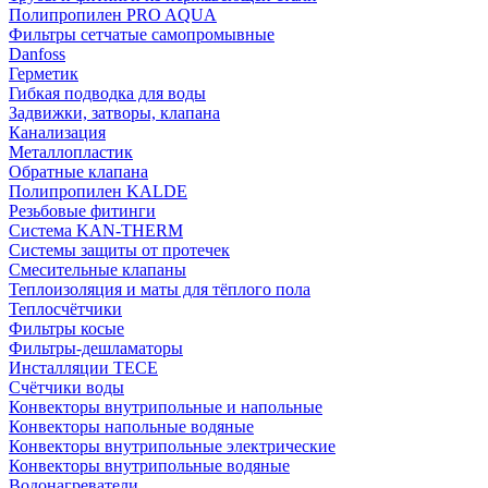
Полипропилен PRO AQUA
Фильтры сетчатые самопромывные
Danfoss
Герметик
Гибкая подводка для воды
Задвижки, затворы, клапана
Канализация
Металлопластик
Обратные клапана
Полипропилен KALDE
Резьбовые фитинги
Система KAN-THERM
Системы защиты от протечек
Смесительные клапаны
Теплоизоляция и маты для тёплого пола
Теплосчётчики
Фильтры косые
Фильтры-дешламаторы
Инсталляции TECE
Счётчики воды
Конвекторы внутрипольные и напольные
Конвекторы напольные водяные
Конвекторы внутрипольные электрические
Конвекторы внутрипольные водяные
Водонагреватели