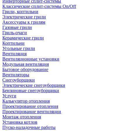
Инверторные сплит-системы
Классические сплит-системы On/Off
Грили, коптильни
Электрические грили
Аксессуары к грилям
Газовые грили
Гриль-очаги
Керамические грили
Коптильни
Угольные грили
Вентиляция
Вентиляционные установки
Модульная вентиляция
Бытовое оборудование
Вентиляторы
Снегоуборщики
Электрические снегоуборщики
Бензиновые снегоуборщики
Услуги
Калькулятор отопления
Проектирование отопления
Проектирование вентиляции
Монтаж отопления
Установка котлов
Пуско-наладочные работы