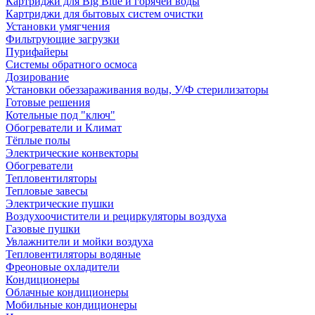
Картриджи для Big Blue и горячей воды
Картриджи для бытовых систем очистки
Установки умягчения
Фильтрующие загрузки
Пурифайеры
Системы обратного осмоса
Дозирование
Установки обеззараживания воды, У/Ф стерилизаторы
Готовые решения
Котельные под "ключ"
Обогреватели и Климат
Тёплые полы
Электрические конвекторы
Обогреватели
Тепловентиляторы
Тепловые завесы
Электрические пушки
Воздухоочистители и рециркуляторы воздуха
Газовые пушки
Увлажнители и мойки воздуха
Тепловентиляторы водяные
Фреоновые охладители
Кондиционеры
Облачные кондиционеры
Мобильные кондиционеры