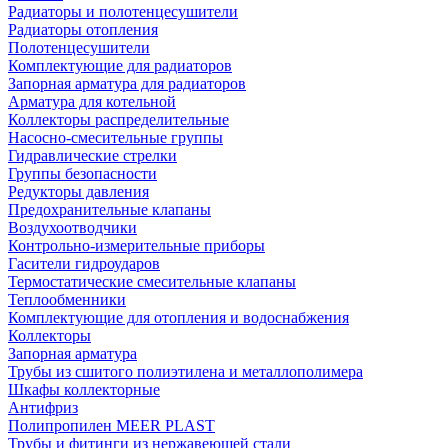
Радиаторы и полотенцесушители
Радиаторы отопления
Полотенцесушители
Комплектующие для радиаторов
Запорная арматура для радиаторов
Арматура для котельной
Коллекторы распределительные
Насосно-смесительные группы
Гидравлические стрелки
Группы безопасности
Редукторы давления
Предохранительные клапаны
Воздухоотводчики
Контрольно-измерительные приборы
Гасители гидроударов
Термостатические смесительные клапаны
Теплообменники
Комплектующие для отопления и водоснабжения
Коллекторы
Запорная арматура
Трубы из сшитого полиэтилена и металлополимера
Шкафы коллекторные
Антифриз
Полипропилен MEER PLAST
Трубы и фитинги из нержавеющей стали