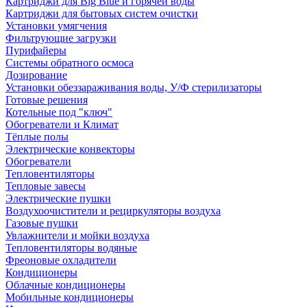
Картриджи для Big Blue и горячей воды
Картриджи для бытовых систем очистки
Установки умягчения
Фильтрующие загрузки
Пурифайеры
Системы обратного осмоса
Дозирование
Установки обеззараживания воды, У/Ф стерилизаторы
Готовые решения
Котельные под "ключ"
Обогреватели и Климат
Тёплые полы
Электрические конвекторы
Обогреватели
Тепловентиляторы
Тепловые завесы
Электрические пушки
Воздухоочистители и рециркуляторы воздуха
Газовые пушки
Увлажнители и мойки воздуха
Тепловентиляторы водяные
Фреоновые охладители
Кондиционеры
Облачные кондиционеры
Мобильные кондиционеры