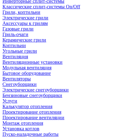
Инверторные сплит-системы
Классические сплит-системы On/Off
Грили, коптильни
Электрические грили
Аксессуары к грилям
Газовые грили
Гриль-очаги
Керамические грили
Коптильни
Угольные грили
Вентиляция
Вентиляционные установки
Модульная вентиляция
Бытовое оборудование
Вентиляторы
Снегоуборщики
Электрические снегоуборщики
Бензиновые снегоуборщики
Услуги
Калькулятор отопления
Проектирование отопления
Проектирование вентиляции
Монтаж отопления
Установка котлов
Пуско-наладочные работы