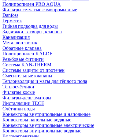
Полипропилен PRO AQUA
Фильтры сетчатые самопромывные
Danfoss
Герметик
Гибкая подводка для воды
Задвижки, затворы, клапана
Канализация
Металлопластик
Обратные клапана
Полипропилен KALDE
Резьбовые фитинги
Система KAN-THERM
Системы защиты от протечек
Смесительные клапаны
Теплоизоляция и маты для тёплого пола
Теплосчётчики
Фильтры косые
Фильтры-дешламаторы
Инсталляции TECE
Счётчики воды
Конвекторы внутрипольные и напольные
Конвекторы напольные водяные
Конвекторы внутрипольные электрические
Конвекторы внутрипольные водяные
Водонагреватели