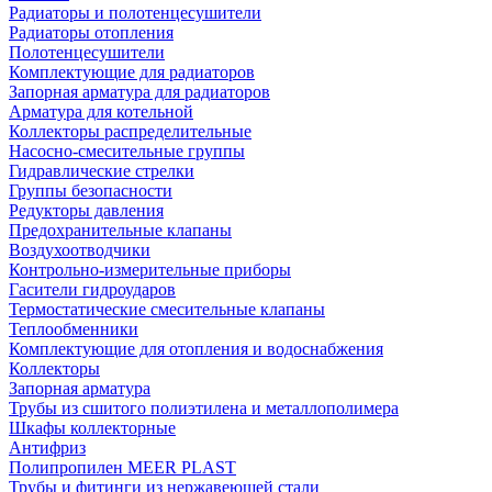
Радиаторы и полотенцесушители
Радиаторы отопления
Полотенцесушители
Комплектующие для радиаторов
Запорная арматура для радиаторов
Арматура для котельной
Коллекторы распределительные
Насосно-смесительные группы
Гидравлические стрелки
Группы безопасности
Редукторы давления
Предохранительные клапаны
Воздухоотводчики
Контрольно-измерительные приборы
Гасители гидроударов
Термостатические смесительные клапаны
Теплообменники
Комплектующие для отопления и водоснабжения
Коллекторы
Запорная арматура
Трубы из сшитого полиэтилена и металлополимера
Шкафы коллекторные
Антифриз
Полипропилен MEER PLAST
Трубы и фитинги из нержавеющей стали