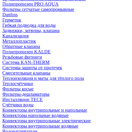
Полипропилен PRO AQUA
Фильтры сетчатые самопромывные
Danfoss
Герметик
Гибкая подводка для воды
Задвижки, затворы, клапана
Канализация
Металлопластик
Обратные клапана
Полипропилен KALDE
Резьбовые фитинги
Система KAN-THERM
Системы защиты от протечек
Смесительные клапаны
Теплоизоляция и маты для тёплого пола
Теплосчётчики
Фильтры косые
Фильтры-дешламаторы
Инсталляции TECE
Счётчики воды
Конвекторы внутрипольные и напольные
Конвекторы напольные водяные
Конвекторы внутрипольные электрические
Конвекторы внутрипольные водяные
Водонагреватели