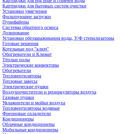
Картриджи для Big Blue и горячей воды
Картриджи для бытовых систем очистки
Установки умягчения
Фильтрующие загрузки
Пурифайеры
Системы обратного осмоса
Дозирование
Установки обеззараживания воды, У/Ф стерилизаторы
Готовые решения
Котельные под "ключ"
Обогреватели и Климат
Тёплые полы
Электрические конвекторы
Обогреватели
Тепловентиляторы
Тепловые завесы
Электрические пушки
Воздухоочистители и рециркуляторы воздуха
Газовые пушки
Увлажнители и мойки воздуха
Тепловентиляторы водяные
Фреоновые охладители
Кондиционеры
Облачные кондиционеры
Мобильные кондиционеры