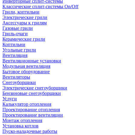
Инверторные сплит-системы
Классические сплит-системы On/Off
Грили, коптильни
Электрические грили
Аксессуары к грилям
Газовые грили
Гриль-очаги
Керамические грили
Коптильни
Угольные грили
Вентиляция
Вентиляционные установки
Модульная вентиляция
Бытовое оборудование
Вентиляторы
Снегоуборщики
Электрические снегоуборщики
Бензиновые снегоуборщики
Услуги
Калькулятор отопления
Проектирование отопления
Проектирование вентиляции
Монтаж отопления
Установка котлов
Пуско-наладочные работы