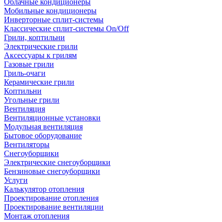
Облачные кондиционеры
Мобильные кондиционеры
Инверторные сплит-системы
Классические сплит-системы On/Off
Грили, коптильни
Электрические грили
Аксессуары к грилям
Газовые грили
Гриль-очаги
Керамические грили
Коптильни
Угольные грили
Вентиляция
Вентиляционные установки
Модульная вентиляция
Бытовое оборудование
Вентиляторы
Снегоуборщики
Электрические снегоуборщики
Бензиновые снегоуборщики
Услуги
Калькулятор отопления
Проектирование отопления
Проектирование вентиляции
Монтаж отопления