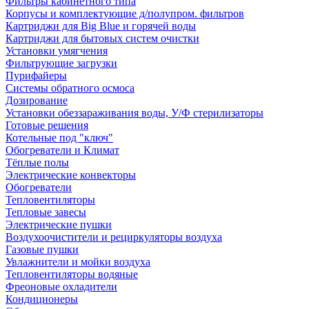
Фильтры кабинетного типа
Корпусы и комплектующие д/полупром. фильтров
Картриджи для Big Blue и горячей воды
Картриджи для бытовых систем очистки
Установки умягчения
Фильтрующие загрузки
Пурифайеры
Системы обратного осмоса
Дозирование
Установки обеззараживания воды, У/Ф стерилизаторы
Готовые решения
Котельные под "ключ"
Обогреватели и Климат
Тёплые полы
Электрические конвекторы
Обогреватели
Тепловентиляторы
Тепловые завесы
Электрические пушки
Воздухоочистители и рециркуляторы воздуха
Газовые пушки
Увлажнители и мойки воздуха
Тепловентиляторы водяные
Фреоновые охладители
Кондиционеры