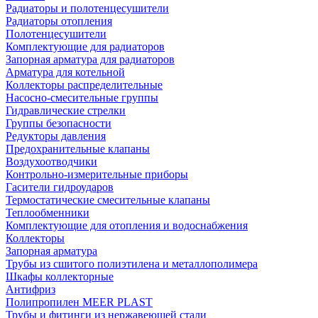
Радиаторы и полотенцесушители
Радиаторы отопления
Полотенцесушители
Комплектующие для радиаторов
Запорная арматура для радиаторов
Арматура для котельной
Коллекторы распределительные
Насосно-смесительные группы
Гидравлические стрелки
Группы безопасности
Редукторы давления
Предохранительные клапаны
Воздухоотводчики
Контрольно-измерительные приборы
Гасители гидроударов
Термостатические смесительные клапаны
Теплообменники
Комплектующие для отопления и водоснабжения
Коллекторы
Запорная арматура
Трубы из сшитого полиэтилена и металлополимера
Шкафы коллекторные
Антифриз
Полипропилен MEER PLAST
Трубы и фитинги из нержавеющей стали