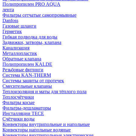
Полипропилен PRO AQUA
лента
Фильтры сетчатые самопромывные
Danfoss
Газовые шланги
Герметик
Гибкая подводка для воды
Задвижки, затворы, клапана
Канализация
Металлопластик
Обратные клапана
Полипропилен KALDE
Резьбовые фитинги
Система KAN-THERM
Системы защиты от протечек
Смесительные клапаны
Теплоизоляция и маты для тёплого пола
Теплосчётчики
Фильтры косые
Фильтры-дешламаторы
Инсталляции TECE
Счётчики воды
Конвекторы внутрипольные и напольные
Конвекторы напольные водяные
Конвекторы внутрипольные электрические