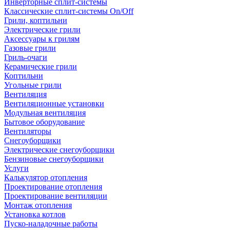
Инверторные сплит-системы
Классические сплит-системы On/Off
Грили, коптильни
Электрические грили
Аксессуары к грилям
Газовые грили
Гриль-очаги
Керамические грили
Коптильни
Угольные грили
Вентиляция
Вентиляционные установки
Модульная вентиляция
Бытовое оборудование
Вентиляторы
Снегоуборщики
Электрические снегоуборщики
Бензиновые снегоуборщики
Услуги
Калькулятор отопления
Проектирование отопления
Проектирование вентиляции
Монтаж отопления
Установка котлов
Пуско-наладочные работы