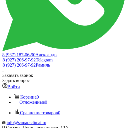
8 (937) 187-06-90
Александр
8 (927) 206-97-92
Telegram
8 (927) 206-97-92
Рамиль
Заказать звонок
Задать вопрос
Войти
Корзина
0
Отложенные
0
Сравнение товаров
0
info@samaraclimat.ru
Самара, Промышленности, 12А