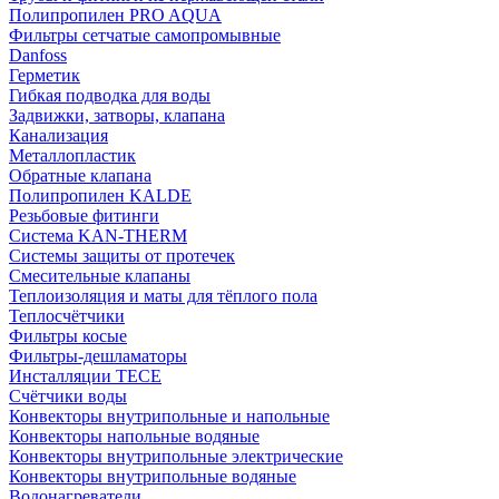
Полипропилен PRO AQUA
Фильтры сетчатые самопромывные
Danfoss
Герметик
Гибкая подводка для воды
Задвижки, затворы, клапана
Канализация
Металлопластик
Обратные клапана
Полипропилен KALDE
Резьбовые фитинги
Система KAN-THERM
Системы защиты от протечек
Смесительные клапаны
Теплоизоляция и маты для тёплого пола
Теплосчётчики
Фильтры косые
Фильтры-дешламаторы
Инсталляции TECE
Счётчики воды
Конвекторы внутрипольные и напольные
Конвекторы напольные водяные
Конвекторы внутрипольные электрические
Конвекторы внутрипольные водяные
Водонагреватели