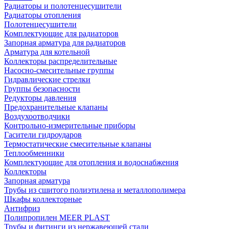
Радиаторы и полотенцесушители
Радиаторы отопления
Полотенцесушители
Комплектующие для радиаторов
Запорная арматура для радиаторов
Арматура для котельной
Коллекторы распределительные
Насосно-смесительные группы
Гидравлические стрелки
Группы безопасности
Редукторы давления
Предохранительные клапаны
Воздухоотводчики
Контрольно-измерительные приборы
Гасители гидроударов
Термостатические смесительные клапаны
Теплообменники
Комплектующие для отопления и водоснабжения
Коллекторы
Запорная арматура
Трубы из сшитого полиэтилена и металлополимера
Шкафы коллекторные
Антифриз
Полипропилен MEER PLAST
Трубы и фитинги из нержавеющей стали