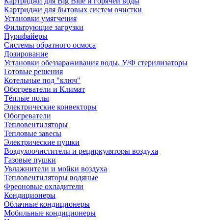
Картриджи для Big Blue и горячей воды
Картриджи для бытовых систем очистки
Установки умягчения
Фильтрующие загрузки
Пурифайеры
Системы обратного осмоса
Дозирование
Установки обеззараживания воды, У/Ф стерилизаторы
Готовые решения
Котельные под "ключ"
Обогреватели и Климат
Тёплые полы
Электрические конвекторы
Обогреватели
Тепловентиляторы
Тепловые завесы
Электрические пушки
Воздухоочистители и рециркуляторы воздуха
Газовые пушки
Увлажнители и мойки воздуха
Тепловентиляторы водяные
Фреоновые охладители
Кондиционеры
Облачные кондиционеры
Мобильные кондиционеры