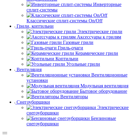
Инверторные
сплит-системы
Классические сплит-системы On/Off
Грили, коптильни
Электрические грили
Аксессуары к грилям
Газовые грили
Гриль-очаги
Керамические грили
Коптильни
Угольные грили
Вентиляция
Вентиляционные
установки
Модульная вентиляция
Бытовое оборудование
Вентиляторы
Снегоуборщики
Электрические
снегоуборщики
Бензиновые
снегоуборщики