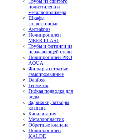
Трубы из сшитого
полиэтилена и
металлополимера
Шкафы
коллекторные
Антифриз
Полипропилен
MEER PLAST
Трубы и фитинги из
нержавеющей стали
Полипропилен PRO
AQUA
Фильтры сетчатые
самопромывные
Danfoss
Герметик
Гибкая подводка для
воды
Задвижки, затворы,
клапана
Канализация
Металлопластик
Обратные клапана
Полипропилен
KALDE