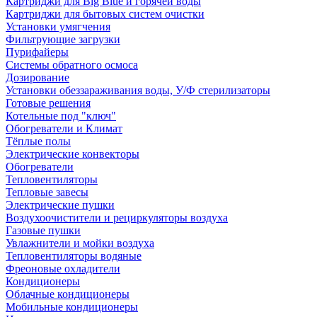
Картриджи для Big Blue и горячей воды
Картриджи для бытовых систем очистки
Установки умягчения
Фильтрующие загрузки
Пурифайеры
Системы обратного осмоса
Дозирование
Установки обеззараживания воды, У/Ф стерилизаторы
Готовые решения
Котельные под "ключ"
Обогреватели и Климат
Тёплые полы
Электрические конвекторы
Обогреватели
Тепловентиляторы
Тепловые завесы
Электрические пушки
Воздухоочистители и рециркуляторы воздуха
Газовые пушки
Увлажнители и мойки воздуха
Тепловентиляторы водяные
Фреоновые охладители
Кондиционеры
Облачные кондиционеры
Мобильные кондиционеры