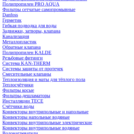
Полипропилен PRO AQUA
Фильтры сетчатые самопромывные
Danfoss
Герметик
Гибкая подводка для воды
Задвижки, затворы, клапана
Канализация
Металлопластик
Обратные клапана
Полипропилен KALDE
Резьбовые фитинги
Система KAN-THERM
Системы защиты от протечек
Смесительные клапаны
Теплоизоляция и маты для тёплого пола
Теплосчётчики
Фильтры косые
Фильтры-дешламаторы
Инсталляции TECE
Счётчики воды
Конвекторы внутрипольные и напольные
Конвекторы напольные водяные
Конвекторы внутрипольные электрические
Конвекторы внутрипольные водяные
Водонагреватели