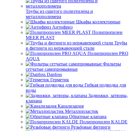
Трубы из сшитого полиэтилена и
металлополимера
Шкафы коллекторные
Антифриз
Полипропилен
MEER PLAST
Трубы
и фитинги из нержавеющей стали
Полипропилен PRO
AQUA
Фильтры
сетчатые самопромывные
Danfoss
Герметик
Гибкая подводка для
воды
Задвижки, затворы,
клапана
Канализация
Металлопластик
Обратные клапана
Полипропилен KALDE
Резьбовые фитинги