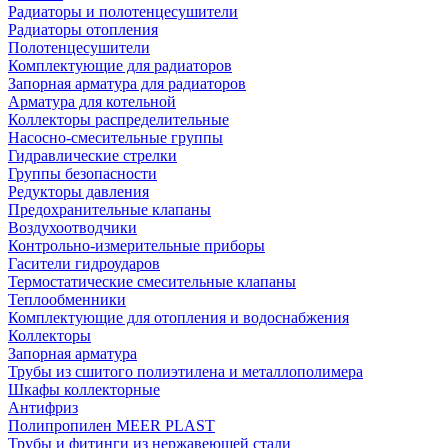
Радиаторы и полотенцесушители
Радиаторы отопления
Полотенцесушители
Комплектующие для радиаторов
Запорная арматура для радиаторов
Арматура для котельной
Коллекторы распределительные
Насосно-смесительные группы
Гидравлические стрелки
Группы безопасности
Редукторы давления
Предохранительные клапаны
Воздухоотводчики
Контрольно-измерительные приборы
Гасители гидроударов
Термостатические смесительные клапаны
Теплообменники
Комплектующие для отопления и водоснабжения
Коллекторы
Запорная арматура
Трубы из сшитого полиэтилена и металлополимера
Шкафы коллекторные
Антифриз
Полипропилен MEER PLAST
Трубы и фитинги из нержавеющей стали