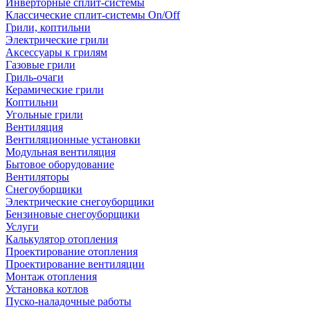
Инверторные сплит-системы
Классические сплит-системы On/Off
Грили, коптильни
Электрические грили
Аксессуары к грилям
Газовые грили
Гриль-очаги
Керамические грили
Коптильни
Угольные грили
Вентиляция
Вентиляционные установки
Модульная вентиляция
Бытовое оборудование
Вентиляторы
Снегоуборщики
Электрические снегоуборщики
Бензиновые снегоуборщики
Услуги
Калькулятор отопления
Проектирование отопления
Проектирование вентиляции
Монтаж отопления
Установка котлов
Пуско-наладочные работы