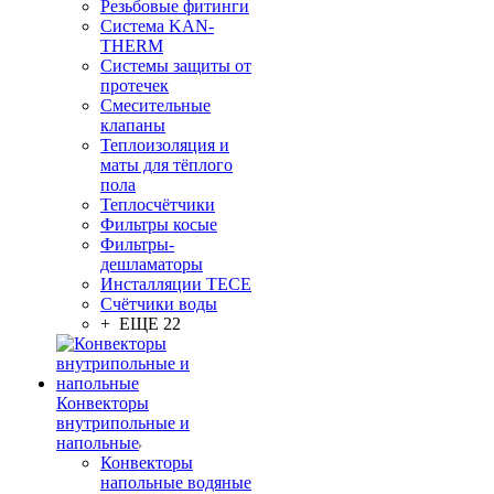
Резьбовые фитинги
Система KAN-
THERM
Системы защиты от
протечек
Смесительные
клапаны
Теплоизоляция и
маты для тёплого
пола
Теплосчётчики
Фильтры косые
Фильтры-
дешламаторы
Инсталляции TECE
Счётчики воды
+ ЕЩЕ 22
Конвекторы
внутрипольные и
напольные
Конвекторы
напольные водяные