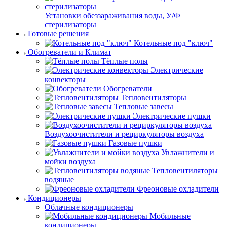
Установки обеззараживания воды, У/Ф
стерилизаторы
Готовые решения
Котельные под "ключ"
Обогреватели и Климат
Тёплые полы
Электрические
конвекторы
Обогреватели
Тепловентиляторы
Тепловые завесы
Электрические пушки
Воздухоочистители и рециркуляторы воздуха
Газовые пушки
Увлажнители и
мойки воздуха
Тепловентиляторы
водяные
Фреоновые охладители
Кондиционеры
Облачные кондиционеры
Мобильные
кондиционеры