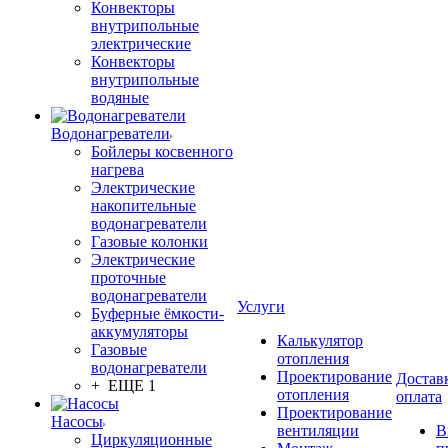
Конвекторы
внутрипольные
электрические
Конвекторы
внутрипольные
водяные
Водонагреватели
Бойлеры косвенного
нагрева
Электрические
накопительные
водонагреватели
Газовые колонки
Электрические
проточные
водонагреватели
Услуги
Буферные ёмкости-
аккумуляторы
Калькулятор
Газовые
отопления
водонагреватели
Проектирование
Достав
+ ЕЩЕ 1
отопления
оплата
Проектирование
Насосы
вентиляции
В
Циркуляционные