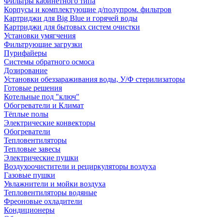
Фильтры кабинетного типа
Корпусы и комплектующие д/полупром. фильтров
Картриджи для Big Blue и горячей воды
Картриджи для бытовых систем очистки
Установки умягчения
Фильтрующие загрузки
Пурифайеры
Системы обратного осмоса
Дозирование
Установки обеззараживания воды, У/Ф стерилизаторы
Готовые решения
Котельные под "ключ"
Обогреватели и Климат
Тёплые полы
Электрические конвекторы
Обогреватели
Тепловентиляторы
Тепловые завесы
Электрические пушки
Воздухоочистители и рециркуляторы воздуха
Газовые пушки
Увлажнители и мойки воздуха
Тепловентиляторы водяные
Фреоновые охладители
Кондиционеры