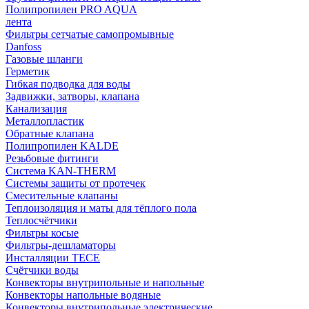
Полипропилен PRO AQUA
лента
Фильтры сетчатые самопромывные
Danfoss
Газовые шланги
Герметик
Гибкая подводка для воды
Задвижки, затворы, клапана
Канализация
Металлопластик
Обратные клапана
Полипропилен KALDE
Резьбовые фитинги
Система KAN-THERM
Системы защиты от протечек
Смесительные клапаны
Теплоизоляция и маты для тёплого пола
Теплосчётчики
Фильтры косые
Фильтры-дешламаторы
Инсталляции TECE
Счётчики воды
Конвекторы внутрипольные и напольные
Конвекторы напольные водяные
Конвекторы внутрипольные электрические