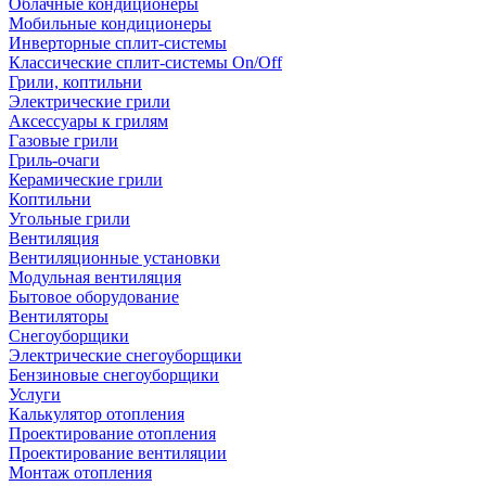
Облачные кондиционеры
Мобильные кондиционеры
Инверторные сплит-системы
Классические сплит-системы On/Off
Грили, коптильни
Электрические грили
Аксессуары к грилям
Газовые грили
Гриль-очаги
Керамические грили
Коптильни
Угольные грили
Вентиляция
Вентиляционные установки
Модульная вентиляция
Бытовое оборудование
Вентиляторы
Снегоуборщики
Электрические снегоуборщики
Бензиновые снегоуборщики
Услуги
Калькулятор отопления
Проектирование отопления
Проектирование вентиляции
Монтаж отопления