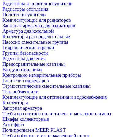
Радиаторы и полотенцесушители
Радиаторы отопления
Полотенцесушители
Комплектующие для радиаторов
Запорная арматура для радиаторов
Арматура для котельной
Коллекторы распределительные
Насосно-смесительные группы
Гидравлические стрелки
Группы безопасности
Редукторы давления
Предохранительные клапаны
Воздухоотводчики
Контрольно-измерительные приборы
Гасители гидроударов
Термостатические смесительные клапаны
Теплообменники
Комплектующие для отопления и водоснабжения
Коллекторы
Запорная арматура
Трубы из сшитого полиэтилена и металлополимера
Шкафы коллекторные
Антифриз
Полипропилен MEER PLAST
Трубы и фитинги из нержавеющей стали