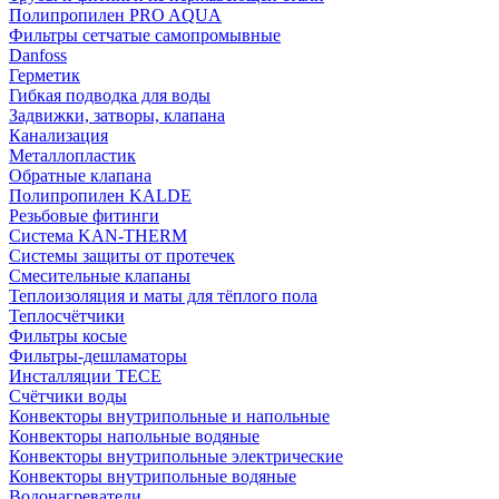
Полипропилен PRO AQUA
Фильтры сетчатые самопромывные
Danfoss
Герметик
Гибкая подводка для воды
Задвижки, затворы, клапана
Канализация
Металлопластик
Обратные клапана
Полипропилен KALDE
Резьбовые фитинги
Система KAN-THERM
Системы защиты от протечек
Смесительные клапаны
Теплоизоляция и маты для тёплого пола
Теплосчётчики
Фильтры косые
Фильтры-дешламаторы
Инсталляции TECE
Счётчики воды
Конвекторы внутрипольные и напольные
Конвекторы напольные водяные
Конвекторы внутрипольные электрические
Конвекторы внутрипольные водяные
Водонагреватели