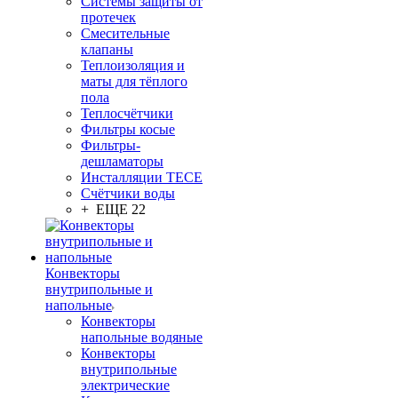
Системы защиты от
протечек
Смесительные
клапаны
Теплоизоляция и
маты для тёплого
пола
Теплосчётчики
Фильтры косые
Фильтры-
дешламаторы
Инсталляции TECE
Счётчики воды
+ ЕЩЕ 22
Конвекторы
внутрипольные и
напольные
Конвекторы
напольные водяные
Конвекторы
внутрипольные
электрические