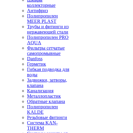
коллекторные
Антифриз
Полипропилен
MEER PLAST
Трубы и фитинги из
нержавеющей стали
Полипропилен PRO
AQUA
Фильтры сетчатые
самопромывные
Danfoss
Герметик
Гибкая подводка для
воды
Задвижки, затворы,
клапана
Канализация
Металлопластик
Обратные клапана
Полипропилен
KALDE
Резьбовые фитинги
Система KAN-
THERM