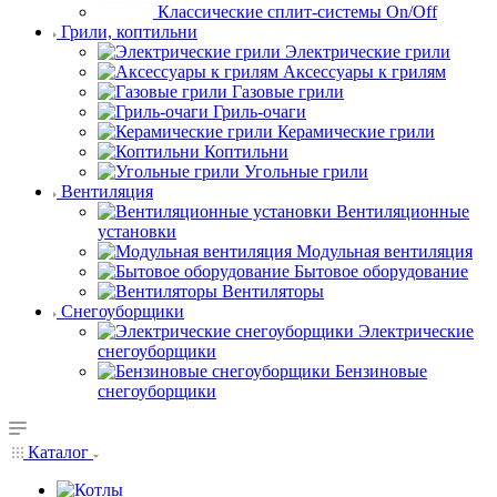
Классические сплит-системы On/Off
Грили, коптильни
Электрические грили
Аксессуары к грилям
Газовые грили
Гриль-очаги
Керамические грили
Коптильни
Угольные грили
Вентиляция
Вентиляционные
установки
Модульная вентиляция
Бытовое оборудование
Вентиляторы
Снегоуборщики
Электрические
снегоуборщики
Бензиновые
снегоуборщики
Каталог