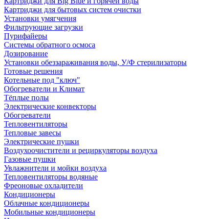
Картриджи для Big Blue и горячей воды
Картриджи для бытовых систем очистки
Установки умягчения
Фильтрующие загрузки
Пурифайеры
Системы обратного осмоса
Дозирование
Установки обеззараживания воды, У/Ф стерилизаторы
Готовые решения
Котельные под "ключ"
Обогреватели и Климат
Тёплые полы
Электрические конвекторы
Обогреватели
Тепловентиляторы
Тепловые завесы
Электрические пушки
Воздухоочистители и рециркуляторы воздуха
Газовые пушки
Увлажнители и мойки воздуха
Тепловентиляторы водяные
Фреоновые охладители
Кондиционеры
Облачные кондиционеры
Мобильные кондиционеры