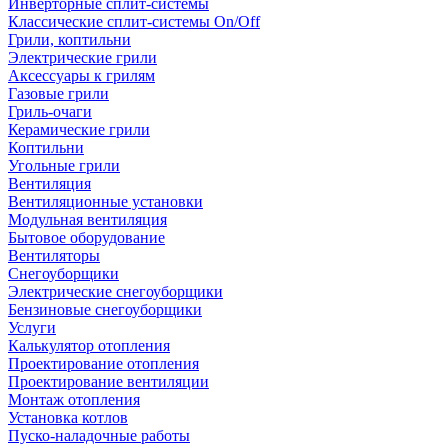
Инверторные сплит-системы
Классические сплит-системы On/Off
Грили, коптильни
Электрические грили
Аксессуары к грилям
Газовые грили
Гриль-очаги
Керамические грили
Коптильни
Угольные грили
Вентиляция
Вентиляционные установки
Модульная вентиляция
Бытовое оборудование
Вентиляторы
Снегоуборщики
Электрические снегоуборщики
Бензиновые снегоуборщики
Услуги
Калькулятор отопления
Проектирование отопления
Проектирование вентиляции
Монтаж отопления
Установка котлов
Пуско-наладочные работы