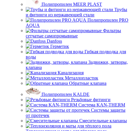
Полипропилен MEER PLAST
Трубы
и фитинги из нержавеющей стали
Полипропилен PRO
AQUA
Фильтры
сетчатые самопромывные
Danfoss
Герметик
Гибкая подводка для
воды
Задвижки, затворы,
клапана
Канализация
Металлопластик
Обратные клапана
Полипропилен KALDE
Резьбовые фитинги
Система KAN-THERM
Системы защиты
от протечек
Смесительные клапаны