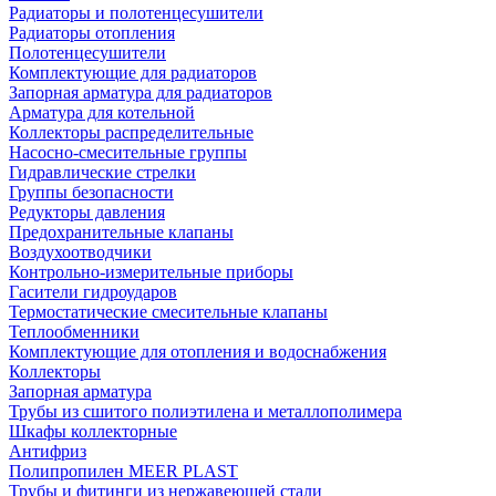
Радиаторы и полотенцесушители
Радиаторы отопления
Полотенцесушители
Комплектующие для радиаторов
Запорная арматура для радиаторов
Арматура для котельной
Коллекторы распределительные
Насосно-смесительные группы
Гидравлические стрелки
Группы безопасности
Редукторы давления
Предохранительные клапаны
Воздухоотводчики
Контрольно-измерительные приборы
Гасители гидроударов
Термостатические смесительные клапаны
Теплообменники
Комплектующие для отопления и водоснабжения
Коллекторы
Запорная арматура
Трубы из сшитого полиэтилена и металлополимера
Шкафы коллекторные
Антифриз
Полипропилен MEER PLAST
Трубы и фитинги из нержавеющей стали