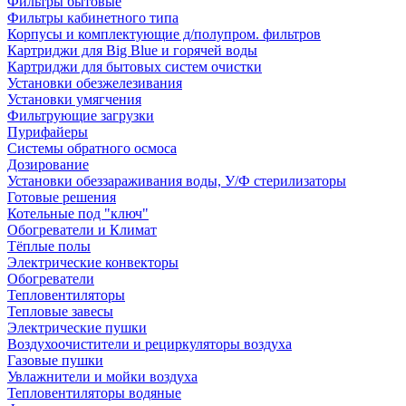
Фильтры бытовые
Фильтры кабинетного типа
Корпусы и комплектующие д/полупром. фильтров
Картриджи для Big Blue и горячей воды
Картриджи для бытовых систем очистки
Установки обезжелезивания
Установки умягчения
Фильтрующие загрузки
Пурифайеры
Системы обратного осмоса
Дозирование
Установки обеззараживания воды, У/Ф стерилизаторы
Готовые решения
Котельные под "ключ"
Обогреватели и Климат
Тёплые полы
Электрические конвекторы
Обогреватели
Тепловентиляторы
Тепловые завесы
Электрические пушки
Воздухоочистители и рециркуляторы воздуха
Газовые пушки
Увлажнители и мойки воздуха
Тепловентиляторы водяные