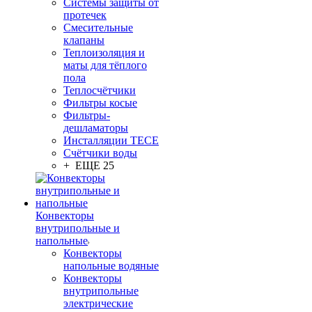
Системы защиты от
протечек
Смесительные
клапаны
Теплоизоляция и
маты для тёплого
пола
Теплосчётчики
Фильтры косые
Фильтры-
дешламаторы
Инсталляции TECE
Счётчики воды
+ ЕЩЕ 25
Конвекторы
внутрипольные и
напольные
Конвекторы
напольные водяные
Конвекторы
внутрипольные
электрические