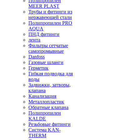
Полипропилен
MEER PLAST
Трубы и фитинги из
нержавеющей стали
Полипропилен PRO
AQUA
ПНД фитинги
лента
Фильтры сетчатые
самопромывные
Danfoss
Газовые шланги
Герметик
Гибкая подводка для
воды
Задвижки, затворы,
клапана
Канализация
Металлопластик
Обратные клапана
Полипропилен
KALDE
Резьбовые фитинги
Система KAN-
THERM