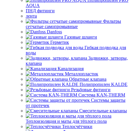
Полипропилен PRO
AQUA
ПНД фитинги
лента
Фильтры
сетчатые самопромывные
Danfoss
Газовые шланги
Герметик
Гибкая подводка для
воды
Задвижки, затворы,
клапана
Канализация
Металлопластик
Обратные клапана
Полипропилен KALDE
Резьбовые фитинги
Система KAN-THERM
Системы защиты
от протечек
Смесительные клапаны
Теплоизоляция и маты для тёплого пола
Теплосчётчики