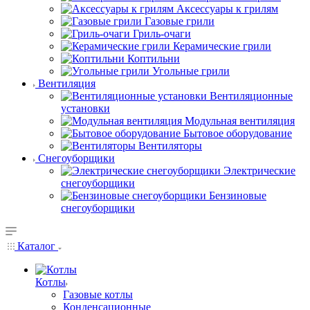
Аксессуары к грилям
Газовые грили
Гриль-очаги
Керамические грили
Коптильни
Угольные грили
Вентиляция
Вентиляционные
установки
Модульная вентиляция
Бытовое оборудование
Вентиляторы
Снегоуборщики
Электрические
снегоуборщики
Бензиновые
снегоуборщики
Каталог
Котлы
Газовые котлы
Конденсационные