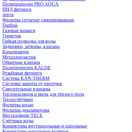
Полипропилен PRO AQUA
ПНД фитинги
лента
Фильтры сетчатые самопромывные
Danfoss
Газовые шланги
Герметик
Гибкая подводка для воды
Задвижки, затворы, клапана
Канализация
Металлопластик
Обратные клапана
Полипропилен KALDE
Резьбовые фитинги
Система KAN-THERM
Системы защиты от протечек
Смесительные клапаны
Теплоизоляция и маты для тёплого пола
Теплосчётчики
Фильтры косые
Фильтры-дешламаторы
Инсталляции TECE
Счётчики воды
Конвекторы внутрипольные и напольные
Конвекторы напольные водяные