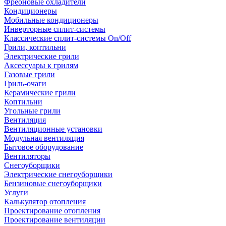
Фреоновые охладители
Кондиционеры
Мобильные кондиционеры
Инверторные сплит-системы
Классические сплит-системы On/Off
Грили, коптильни
Электрические грили
Аксессуары к грилям
Газовые грили
Гриль-очаги
Керамические грили
Коптильни
Угольные грили
Вентиляция
Вентиляционные установки
Модульная вентиляция
Бытовое оборудование
Вентиляторы
Снегоуборщики
Электрические снегоуборщики
Бензиновые снегоуборщики
Услуги
Калькулятор отопления
Проектирование отопления
Проектирование вентиляции