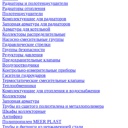
Радиаторы и полотенцесушители
Радиаторы отопления
Полотенцесушители
Комплектующие для радиаторов
Запорная арматура для радиаторов
Арматура для котельной
Коллекторы распределительные
Насосно-смесительные группы
Гидравлические стрелки
Группы безопасности
Редукторы давления
Предохранительные клапаны
Воздухоотводчики
Контрольно-измерительные приборы
Гасители гидроударов
Термостатические смесительные клапаны
Теплообменники
Комплектующие для отопления и водоснабжения
Коллекторы
Запорная арматура
Трубы из сшитого полиэтилена и металлополимера
Шкафы коллекторные
Антифриз
Полипропилен MEER PLAST
Трубы и фитинги из нержавеющей стали