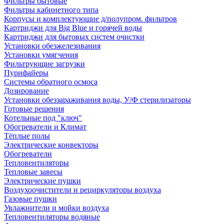
Фильтры бытовые
Фильтры кабинетного типа
Корпусы и комплектующие д/полупром. фильтров
Картриджи для Big Blue и горячей воды
Картриджи для бытовых систем очистки
Установки обезжелезивания
Установки умягчения
Фильтрующие загрузки
Пурифайеры
Системы обратного осмоса
Дозирование
Установки обеззараживания воды, У/Ф стерилизаторы
Готовые решения
Котельные под "ключ"
Обогреватели и Климат
Тёплые полы
Электрические конвекторы
Обогреватели
Тепловентиляторы
Тепловые завесы
Электрические пушки
Воздухоочистители и рециркуляторы воздуха
Газовые пушки
Увлажнители и мойки воздуха
Тепловентиляторы водяные