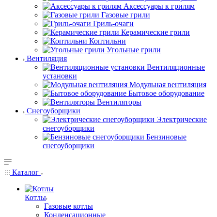
Аксессуары к грилям
Газовые грили
Гриль-очаги
Керамические грили
Коптильни
Угольные грили
Вентиляция
Вентиляционные
установки
Модульная вентиляция
Бытовое оборудование
Вентиляторы
Снегоуборщики
Электрические
снегоуборщики
Бензиновые
снегоуборщики
Каталог
Котлы
Газовые котлы
Конденсационные