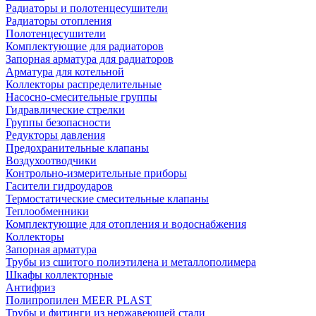
Радиаторы и полотенцесушители
Радиаторы отопления
Полотенцесушители
Комплектующие для радиаторов
Запорная арматура для радиаторов
Арматура для котельной
Коллекторы распределительные
Насосно-смесительные группы
Гидравлические стрелки
Группы безопасности
Редукторы давления
Предохранительные клапаны
Воздухоотводчики
Контрольно-измерительные приборы
Гасители гидроударов
Термостатические смесительные клапаны
Теплообменники
Комплектующие для отопления и водоснабжения
Коллекторы
Запорная арматура
Трубы из сшитого полиэтилена и металлополимера
Шкафы коллекторные
Антифриз
Полипропилен MEER PLAST
Трубы и фитинги из нержавеющей стали