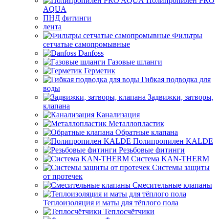
Полипропилен PRO
AQUA
ПНД фитинги
лента
Фильтры
сетчатые самопромывные
Danfoss
Газовые шланги
Герметик
Гибкая подводка для
воды
Задвижки, затворы,
клапана
Канализация
Металлопластик
Обратные клапана
Полипропилен KALDE
Резьбовые фитинги
Система KAN-THERM
Системы защиты
от протечек
Смесительные клапаны
Теплоизоляция и маты для тёплого пола
Теплосчётчики