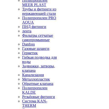
Полипропилен
MEER PLAST
Трубы и фитинги из
нержавеющей стали
Полипропилен PRO
AQUA
ПНД фитинги
лента
Фильтры сетчатые
самопромывные
Danfoss
Газовые шланги
Герметик
Гибкая подводка для
воды
Задвижки, затворы,
клапана
Канализация
Металлопластик
Обратные клапана
Полипропилен
KALDE
Резьбовые фитинги
Система KAN-
THERM