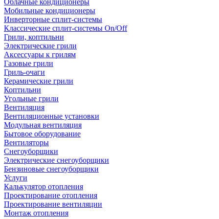
Облачные кондиционеры
Мобильные кондиционеры
Инверторные сплит-системы
Классические сплит-системы On/Off
Грили, коптильни
Электрические грили
Аксессуары к грилям
Газовые грили
Гриль-очаги
Керамические грили
Коптильни
Угольные грили
Вентиляция
Вентиляционные установки
Модульная вентиляция
Бытовое оборудование
Вентиляторы
Снегоуборщики
Электрические снегоуборщики
Бензиновые снегоуборщики
Услуги
Калькулятор отопления
Проектирование отопления
Проектирование вентиляции
Монтаж отопления