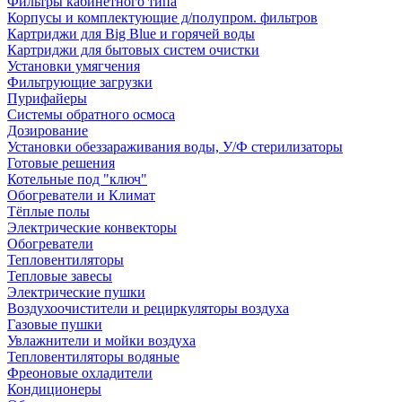
Фильтры кабинетного типа
Корпусы и комплектующие д/полупром. фильтров
Картриджи для Big Blue и горячей воды
Картриджи для бытовых систем очистки
Установки умягчения
Фильтрующие загрузки
Пурифайеры
Системы обратного осмоса
Дозирование
Установки обеззараживания воды, У/Ф стерилизаторы
Готовые решения
Котельные под "ключ"
Обогреватели и Климат
Тёплые полы
Электрические конвекторы
Обогреватели
Тепловентиляторы
Тепловые завесы
Электрические пушки
Воздухоочистители и рециркуляторы воздуха
Газовые пушки
Увлажнители и мойки воздуха
Тепловентиляторы водяные
Фреоновые охладители
Кондиционеры