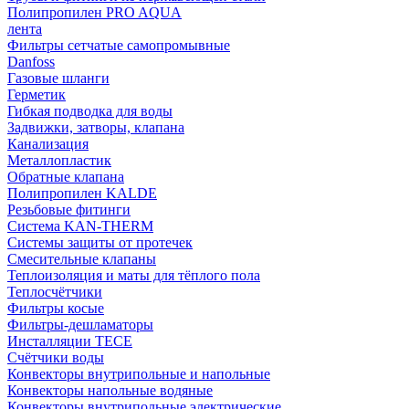
Полипропилен PRO AQUA
лента
Фильтры сетчатые самопромывные
Danfoss
Газовые шланги
Герметик
Гибкая подводка для воды
Задвижки, затворы, клапана
Канализация
Металлопластик
Обратные клапана
Полипропилен KALDE
Резьбовые фитинги
Система KAN-THERM
Системы защиты от протечек
Смесительные клапаны
Теплоизоляция и маты для тёплого пола
Теплосчётчики
Фильтры косые
Фильтры-дешламаторы
Инсталляции TECE
Счётчики воды
Конвекторы внутрипольные и напольные
Конвекторы напольные водяные
Конвекторы внутрипольные электрические