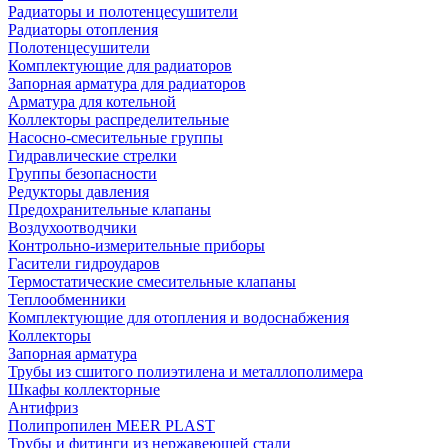
Радиаторы и полотенцесушители
Радиаторы отопления
Полотенцесушители
Комплектующие для радиаторов
Запорная арматура для радиаторов
Арматура для котельной
Коллекторы распределительные
Насосно-смесительные группы
Гидравлические стрелки
Группы безопасности
Редукторы давления
Предохранительные клапаны
Воздухоотводчики
Контрольно-измерительные приборы
Гасители гидроударов
Термостатические смесительные клапаны
Теплообменники
Комплектующие для отопления и водоснабжения
Коллекторы
Запорная арматура
Трубы из сшитого полиэтилена и металлополимера
Шкафы коллекторные
Антифриз
Полипропилен MEER PLAST
Трубы и фитинги из нержавеющей стали