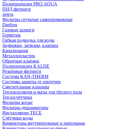
Полипропилен PRO AQUA
ПНД фитинги
лента
Фильтры сетчатые самопромывные
Danfoss
Газовые шланги
Герметик
Гибкая подводка для воды
Задвижки, затворы, клапана
Канализация
Металлопластик
Обратные клапана
Полипропилен KALDE
Резьбовые фитинги
Система KAN-THERM
Системы защиты от протечек
Смесительные клапаны
Теплоизоляция и маты для тёплого пола
Теплосчётчики
Фильтры косые
Фильтры-дешламаторы
Инсталляции TECE
Счётчики воды
Конвекторы внутрипольные и напольные
Конвекторы напольные водяные