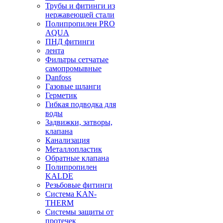
Трубы и фитинги из
нержавеющей стали
Полипропилен PRO
AQUA
ПНД фитинги
лента
Фильтры сетчатые
самопромывные
Danfoss
Газовые шланги
Герметик
Гибкая подводка для
воды
Задвижки, затворы,
клапана
Канализация
Металлопластик
Обратные клапана
Полипропилен
KALDE
Резьбовые фитинги
Система KAN-
THERM
Системы защиты от
протечек