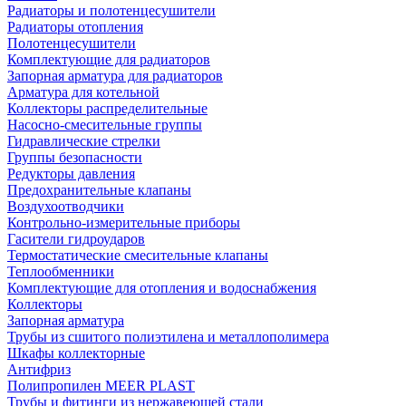
Радиаторы и полотенцесушители
Радиаторы отопления
Полотенцесушители
Комплектующие для радиаторов
Запорная арматура для радиаторов
Арматура для котельной
Коллекторы распределительные
Насосно-смесительные группы
Гидравлические стрелки
Группы безопасности
Редукторы давления
Предохранительные клапаны
Воздухоотводчики
Контрольно-измерительные приборы
Гасители гидроударов
Термостатические смесительные клапаны
Теплообменники
Комплектующие для отопления и водоснабжения
Коллекторы
Запорная арматура
Трубы из сшитого полиэтилена и металлополимера
Шкафы коллекторные
Антифриз
Полипропилен MEER PLAST
Трубы и фитинги из нержавеющей стали