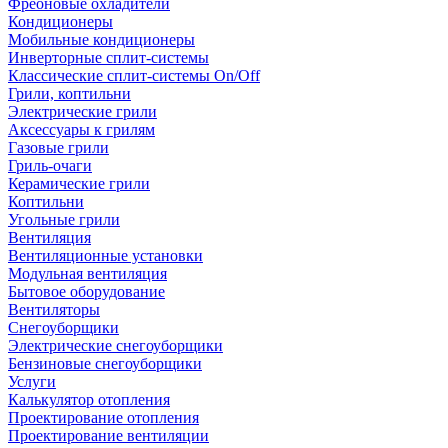
Фреоновые охладители
Кондиционеры
Мобильные кондиционеры
Инверторные сплит-системы
Классические сплит-системы On/Off
Грили, коптильни
Электрические грили
Аксессуары к грилям
Газовые грили
Гриль-очаги
Керамические грили
Коптильни
Угольные грили
Вентиляция
Вентиляционные установки
Модульная вентиляция
Бытовое оборудование
Вентиляторы
Снегоуборщики
Электрические снегоуборщики
Бензиновые снегоуборщики
Услуги
Калькулятор отопления
Проектирование отопления
Проектирование вентиляции