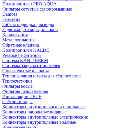
Полипропилен PRO AQUA
Фильтры сетчатые самопромывные
Danfoss
Герметик
Гибкая подводка для воды
Задвижки, затворы, клапана
Канализация
Металлопластик
Обратные клапана
Полипропилен KALDE
Резьбовые фитинги
Система KAN-THERM
Системы защиты от протечек
Смесительные клапаны
Теплоизоляция и маты для тёплого пола
Теплосчётчики
Фильтры косые
Фильтры-дешламаторы
Инсталляции TECE
Счётчики воды
Конвекторы внутрипольные и напольные
Конвекторы напольные водяные
Конвекторы внутрипольные электрические
Конвекторы внутрипольные водяные
Водонагреватели