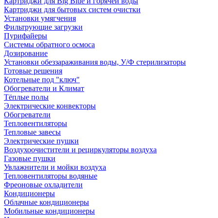
Картриджи для Big Blue и горячей воды
Картриджи для бытовых систем очистки
Установки умягчения
Фильтрующие загрузки
Пурифайеры
Системы обратного осмоса
Дозирование
Установки обеззараживания воды, У/Ф стерилизаторы
Готовые решения
Котельные под "ключ"
Обогреватели и Климат
Тёплые полы
Электрические конвекторы
Обогреватели
Тепловентиляторы
Тепловые завесы
Электрические пушки
Воздухоочистители и рециркуляторы воздуха
Газовые пушки
Увлажнители и мойки воздуха
Тепловентиляторы водяные
Фреоновые охладители
Кондиционеры
Облачные кондиционеры
Мобильные кондиционеры