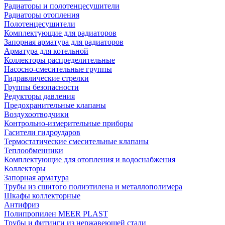
Радиаторы и полотенцесушители
Радиаторы отопления
Полотенцесушители
Комплектующие для радиаторов
Запорная арматура для радиаторов
Арматура для котельной
Коллекторы распределительные
Насосно-смесительные группы
Гидравлические стрелки
Группы безопасности
Редукторы давления
Предохранительные клапаны
Воздухоотводчики
Контрольно-измерительные приборы
Гасители гидроударов
Термостатические смесительные клапаны
Теплообменники
Комплектующие для отопления и водоснабжения
Коллекторы
Запорная арматура
Трубы из сшитого полиэтилена и металлополимера
Шкафы коллекторные
Антифриз
Полипропилен MEER PLAST
Трубы и фитинги из нержавеющей стали