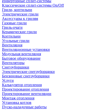
Инверторные сплит-системы
Классические сплит-системы On/Off
Грили, коптильни
Электрические грили
Аксессуары к грилям
Газовые грили
Гриль-очаги
Керамические грили
Коптильни
Угольные грили
Вентиляция
Вентиляционные установки
Модульная вентиляция
Бытовое оборудование
Вентиляторы
Снегоуборщики
Электрические снегоуборщики
Бензиновые снегоуборщики
Услуги
Калькулятор отопления
Проектирование отопления
Проектирование вентиляции
Монтаж отопления
Установка котлов
Пуско-наладочные работы