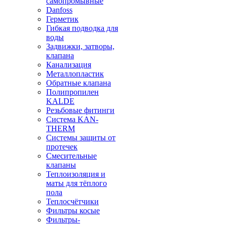
самопромывные
Danfoss
Герметик
Гибкая подводка для
воды
Задвижки, затворы,
клапана
Канализация
Металлопластик
Обратные клапана
Полипропилен
KALDE
Резьбовые фитинги
Система KAN-
THERM
Системы защиты от
протечек
Смесительные
клапаны
Теплоизоляция и
маты для тёплого
пола
Теплосчётчики
Фильтры косые
Фильтры-