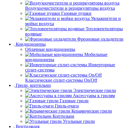
Воздухоочистители и рециркуляторы воздуха
Газовые пушки
Увлажнители и
мойки воздуха
Тепловентиляторы
водяные
Фреоновые охладители
Кондиционеры
Облачные кондиционеры
Мобильные
кондиционеры
Инверторные
сплит-системы
Классические сплит-системы On/Off
Грили, коптильни
Электрические грили
Аксессуары к грилям
Газовые грили
Гриль-очаги
Керамические грили
Коптильни
Угольные грили
Вентиляция