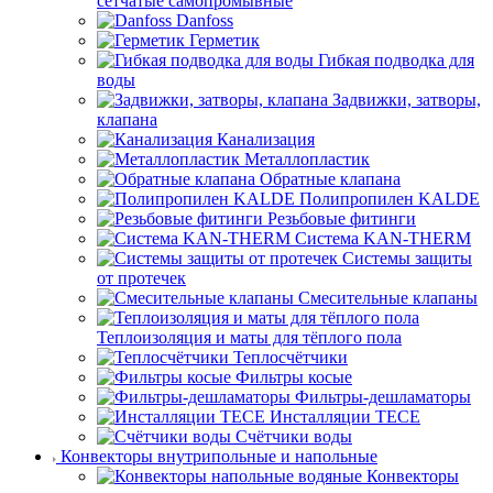
сетчатые самопромывные
Danfoss
Герметик
Гибкая подводка для
воды
Задвижки, затворы,
клапана
Канализация
Металлопластик
Обратные клапана
Полипропилен KALDE
Резьбовые фитинги
Система KAN-THERM
Системы защиты
от протечек
Смесительные клапаны
Теплоизоляция и маты для тёплого пола
Теплосчётчики
Фильтры косые
Фильтры-дешламаторы
Инсталляции TECE
Счётчики воды
Конвекторы внутрипольные и напольные
Конвекторы