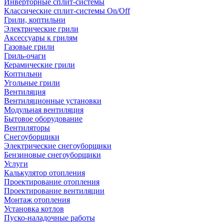
Инверторные сплит-системы
Классические сплит-системы On/Off
Грили, коптильни
Электрические грили
Аксессуары к грилям
Газовые грили
Гриль-очаги
Керамические грили
Коптильни
Угольные грили
Вентиляция
Вентиляционные установки
Модульная вентиляция
Бытовое оборудование
Вентиляторы
Снегоуборщики
Электрические снегоуборщики
Бензиновые снегоуборщики
Услуги
Калькулятор отопления
Проектирование отопления
Проектирование вентиляции
Монтаж отопления
Установка котлов
Пуско-наладочные работы