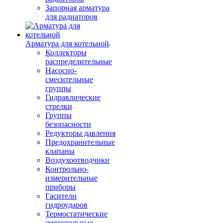
Запорная арматура
для радиаторов
Арматура для котельной
Коллекторы
распределительные
Насосно-
смесительные
группы
Гидравлические
стрелки
Группы
безопасности
Редукторы давления
Предохранительные
клапаны
Воздухоотводчики
Контрольно-
измерительные
приборы
Гасители
гидроударов
Термостатические
смесительные