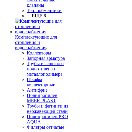
клапаны
Теплообменники
+ ЕЩЕ 6
Комплектующие для
отопления и
водоснабжения
Коллекторы
Запорная арматура
Трубы из сшитого
полиэтилена и
металлополимера
Шкафы
коллекторные
Антифриз
Полипропилен
MEER PLAST
Трубы и фитинги из
нержавеющей стали
Полипропилен PRO
AQUA
Фильтры сетчатые