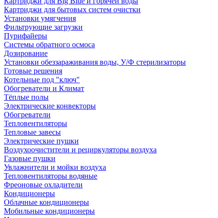
Картриджи для Big Blue и горячей воды
Картриджи для бытовых систем очистки
Установки умягчения
Фильтрующие загрузки
Пурифайеры
Системы обратного осмоса
Дозирование
Установки обеззараживания воды, У/Ф стерилизаторы
Готовые решения
Котельные под "ключ"
Обогреватели и Климат
Тёплые полы
Электрические конвекторы
Обогреватели
Тепловентиляторы
Тепловые завесы
Электрические пушки
Воздухоочистители и рециркуляторы воздуха
Газовые пушки
Увлажнители и мойки воздуха
Тепловентиляторы водяные
Фреоновые охладители
Кондиционеры
Облачные кондиционеры
Мобильные кондиционеры