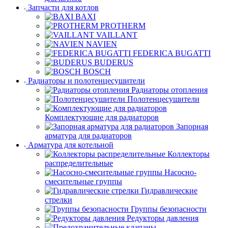
Запчасти для котлов
BAXI
PROTHERM
VAILLANT
NAVIEN
FEDERICA BUGATTI
BUDERUS
BOSCH
Радиаторы и полотенцесушители
Радиаторы отопления
Полотенцесушители
Комплектующие для радиаторов
Запорная
арматура для радиаторов
Арматура для котельной
Коллекторы
распределительные
Насосно-
смесительные группы
Гидравлические
стрелки
Группы безопасности
Редукторы давления