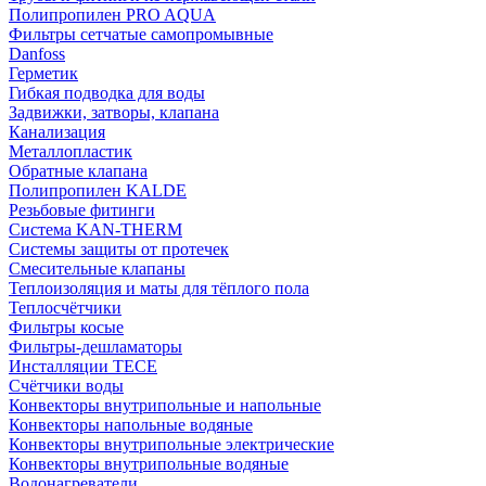
Полипропилен PRO AQUA
Фильтры сетчатые самопромывные
Danfoss
Герметик
Гибкая подводка для воды
Задвижки, затворы, клапана
Канализация
Металлопластик
Обратные клапана
Полипропилен KALDE
Резьбовые фитинги
Система KAN-THERM
Системы защиты от протечек
Смесительные клапаны
Теплоизоляция и маты для тёплого пола
Теплосчётчики
Фильтры косые
Фильтры-дешламаторы
Инсталляции TECE
Счётчики воды
Конвекторы внутрипольные и напольные
Конвекторы напольные водяные
Конвекторы внутрипольные электрические
Конвекторы внутрипольные водяные
Водонагреватели