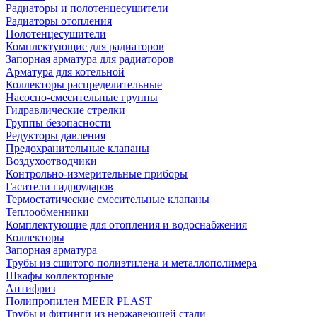
Радиаторы и полотенцесушители
Радиаторы отопления
Полотенцесушители
Комплектующие для радиаторов
Запорная арматура для радиаторов
Арматура для котельной
Коллекторы распределительные
Насосно-смесительные группы
Гидравлические стрелки
Группы безопасности
Редукторы давления
Предохранительные клапаны
Воздухоотводчики
Контрольно-измерительные приборы
Гасители гидроударов
Термостатические смесительные клапаны
Теплообменники
Комплектующие для отопления и водоснабжения
Коллекторы
Запорная арматура
Трубы из сшитого полиэтилена и металлополимера
Шкафы коллекторные
Антифриз
Полипропилен MEER PLAST
Трубы и фитинги из нержавеющей стали