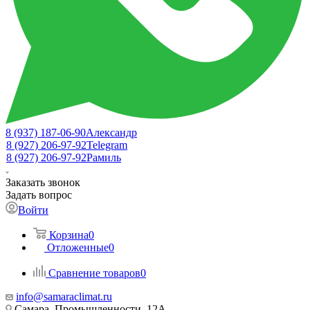
8 (937) 187-06-90
Александр
8 (927) 206-97-92
Telegram
8 (927) 206-97-92
Рамиль
Заказать звонок
Задать вопрос
Войти
Корзина
0
Отложенные
0
Сравнение товаров
0
info@samaraclimat.ru
Самара, Промышленности, 12А