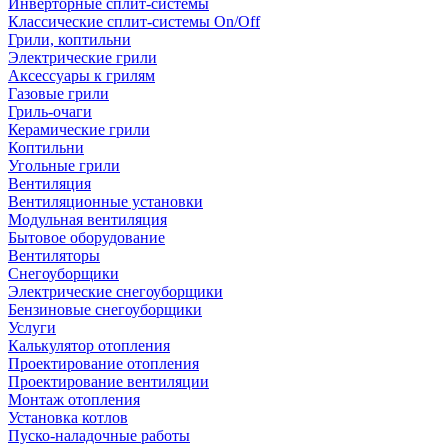
Инверторные сплит-системы
Классические сплит-системы On/Off
Грили, коптильни
Электрические грили
Аксессуары к грилям
Газовые грили
Гриль-очаги
Керамические грили
Коптильни
Угольные грили
Вентиляция
Вентиляционные установки
Модульная вентиляция
Бытовое оборудование
Вентиляторы
Снегоуборщики
Электрические снегоуборщики
Бензиновые снегоуборщики
Услуги
Калькулятор отопления
Проектирование отопления
Проектирование вентиляции
Монтаж отопления
Установка котлов
Пуско-наладочные работы