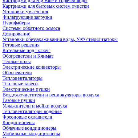
Картриджи для Big Blue и горячей воды
Картриджи для бытовых систем очистки
Установки умягчения
Фильтрующие загрузки
Пурифайеры
Системы обратного осмоса
Дозирование
Установки обеззараживания воды, У/Ф стерилизаторы
Готовые решения
Котельные под "ключ"
Обогреватели и Климат
Тёплые полы
Электрические конвекторы
Обогреватели
Тепловентиляторы
Тепловые завесы
Электрические пушки
Воздухоочистители и рециркуляторы воздуха
Газовые пушки
Увлажнители и мойки воздуха
Тепловентиляторы водяные
Фреоновые охладители
Кондиционеры
Облачные кондиционеры
Мобильные кондиционеры