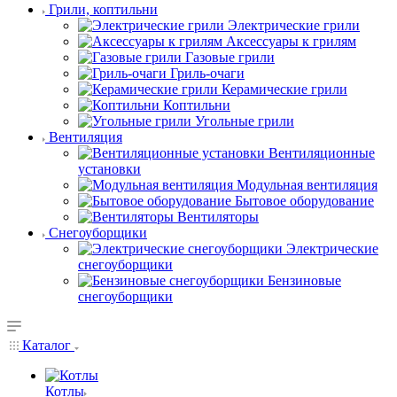
Грили, коптильни
Электрические грили
Аксессуары к грилям
Газовые грили
Гриль-очаги
Керамические грили
Коптильни
Угольные грили
Вентиляция
Вентиляционные
установки
Модульная вентиляция
Бытовое оборудование
Вентиляторы
Снегоуборщики
Электрические
снегоуборщики
Бензиновые
снегоуборщики
Каталог
Котлы