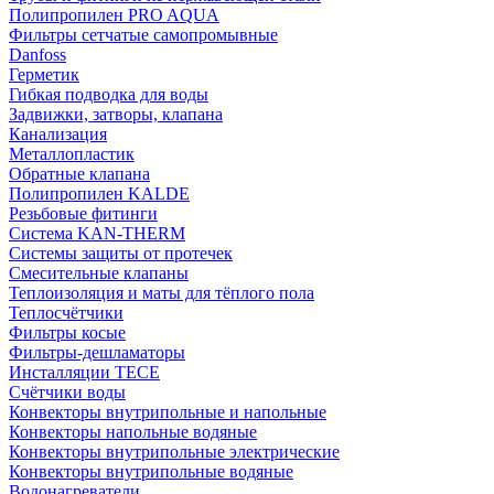
Полипропилен PRO AQUA
Фильтры сетчатые самопромывные
Danfoss
Герметик
Гибкая подводка для воды
Задвижки, затворы, клапана
Канализация
Металлопластик
Обратные клапана
Полипропилен KALDE
Резьбовые фитинги
Система KAN-THERM
Системы защиты от протечек
Смесительные клапаны
Теплоизоляция и маты для тёплого пола
Теплосчётчики
Фильтры косые
Фильтры-дешламаторы
Инсталляции TECE
Счётчики воды
Конвекторы внутрипольные и напольные
Конвекторы напольные водяные
Конвекторы внутрипольные электрические
Конвекторы внутрипольные водяные
Водонагреватели