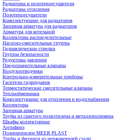
Радиаторы и полотенцесушители
Радиаторы отопления
Полотенцесушители
Комплектующие для радиаторов
Запорная арматура для радиаторов
Арматура для котельной
Коллекторы распределительные
Насосно-смесительные группы
Гидравлические стрелки
Группы безопасности
Редукторы давления
Предохранительные клапаны
Воздухоотводчики
Контрольно-измерительные приборы
Гасители гидроударов
Термостатические смесительные клапаны
Теплообменники
Комплектующие для отопления и водоснабжения
Коллекторы
Запорная арматура
Трубы из сшитого полиэтилена и металлополимера
Шкафы коллекторные
Антифриз
Полипропилен MEER PLAST
Трубы и фитинги из нержавеющей стали