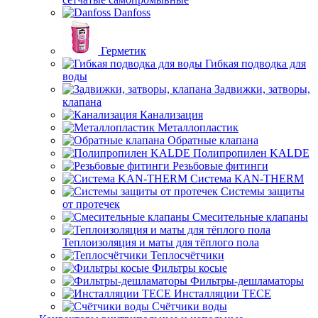
Danfoss
Герметик
Гибкая подводка для
воды
Задвижки, затворы,
клапана
Канализация
Металлопластик
Обратные клапана
Полипропилен KALDE
Резьбовые фитинги
Система KAN-THERM
Системы защиты
от протечек
Смесительные клапаны
Теплоизоляция и маты для тёплого пола
Теплосчётчики
Фильтры косые
Фильтры-дешламаторы
Инсталляции TECE
Счётчики воды