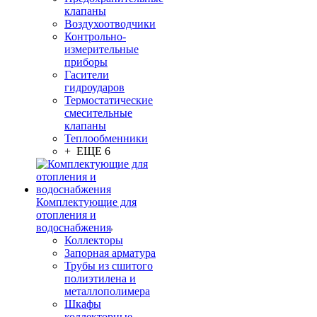
клапаны
Воздухоотводчики
Контрольно-
измерительные
приборы
Гасители
гидроударов
Термостатические
смесительные
клапаны
Теплообменники
+ ЕЩЕ 6
Комплектующие для
отопления и
водоснабжения
Коллекторы
Запорная арматура
Трубы из сшитого
полиэтилена и
металлополимера
Шкафы
коллекторные