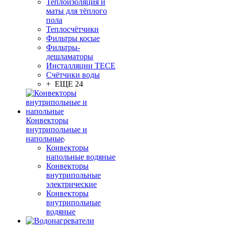
Теплоизоляция и
маты для тёплого
пола
Теплосчётчики
Фильтры косые
Фильтры-
дешламаторы
Инсталляции TECE
Счётчики воды
+ ЕЩЕ 24
Конвекторы
внутрипольные и
напольные
Конвекторы
напольные водяные
Конвекторы
внутрипольные
электрические
Конвекторы
внутрипольные
водяные