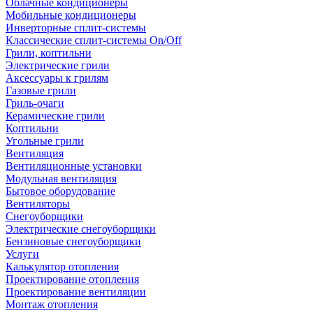
Облачные кондиционеры
Мобильные кондиционеры
Инверторные сплит-системы
Классические сплит-системы On/Off
Грили, коптильни
Электрические грили
Аксессуары к грилям
Газовые грили
Гриль-очаги
Керамические грили
Коптильни
Угольные грили
Вентиляция
Вентиляционные установки
Модульная вентиляция
Бытовое оборудование
Вентиляторы
Снегоуборщики
Электрические снегоуборщики
Бензиновые снегоуборщики
Услуги
Калькулятор отопления
Проектирование отопления
Проектирование вентиляции
Монтаж отопления