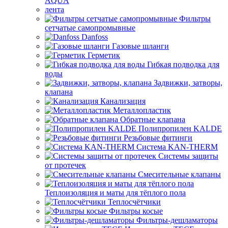
AQUA
лента
Фильтры
сетчатые самопромывные
Danfoss
Газовые шланги
Герметик
Гибкая подводка для
воды
Задвижки, затворы,
клапана
Канализация
Металлопластик
Обратные клапана
Полипропилен KALDE
Резьбовые фитинги
Система KAN-THERM
Системы защиты
от протечек
Смесительные клапаны
Теплоизоляция и маты для тёплого пола
Теплосчётчики
Фильтры косые
Фильтры-дешламаторы