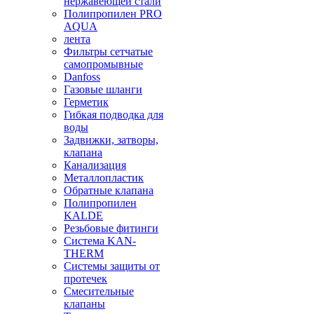
нержавеющей стали
Полипропилен PRO
AQUA
лента
Фильтры сетчатые
самопромывные
Danfoss
Газовые шланги
Герметик
Гибкая подводка для
воды
Задвижки, затворы,
клапана
Канализация
Металлопластик
Обратные клапана
Полипропилен
KALDE
Резьбовые фитинги
Система KAN-
THERM
Системы защиты от
протечек
Смесительные
клапаны