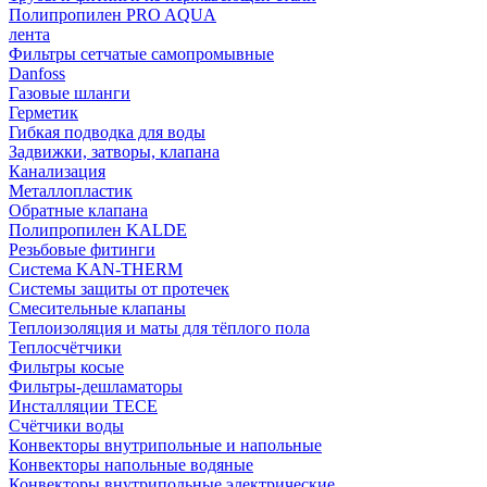
Полипропилен PRO AQUA
лента
Фильтры сетчатые самопромывные
Danfoss
Газовые шланги
Герметик
Гибкая подводка для воды
Задвижки, затворы, клапана
Канализация
Металлопластик
Обратные клапана
Полипропилен KALDE
Резьбовые фитинги
Система KAN-THERM
Системы защиты от протечек
Смесительные клапаны
Теплоизоляция и маты для тёплого пола
Теплосчётчики
Фильтры косые
Фильтры-дешламаторы
Инсталляции TECE
Счётчики воды
Конвекторы внутрипольные и напольные
Конвекторы напольные водяные
Конвекторы внутрипольные электрические