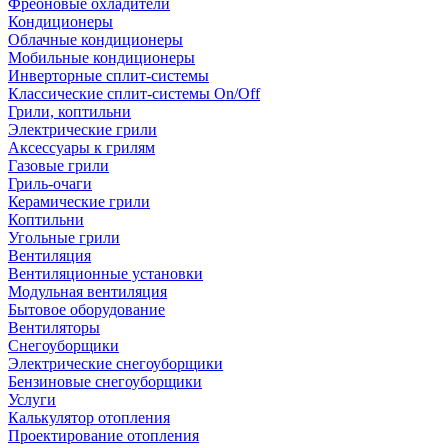
Фреоновые охладители
Кондиционеры
Облачные кондиционеры
Мобильные кондиционеры
Инверторные сплит-системы
Классические сплит-системы On/Off
Грили, коптильни
Электрические грили
Аксессуары к грилям
Газовые грили
Гриль-очаги
Керамические грили
Коптильни
Угольные грили
Вентиляция
Вентиляционные установки
Модульная вентиляция
Бытовое оборудование
Вентиляторы
Снегоуборщики
Электрические снегоуборщики
Бензиновые снегоуборщики
Услуги
Калькулятор отопления
Проектирование отопления