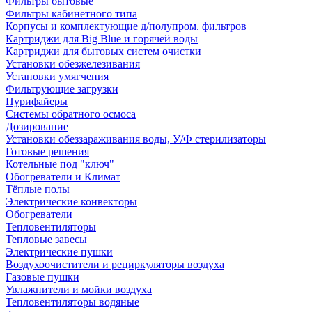
Фильтры бытовые
Фильтры кабинетного типа
Корпусы и комплектующие д/полупром. фильтров
Картриджи для Big Blue и горячей воды
Картриджи для бытовых систем очистки
Установки обезжелезивания
Установки умягчения
Фильтрующие загрузки
Пурифайеры
Системы обратного осмоса
Дозирование
Установки обеззараживания воды, У/Ф стерилизаторы
Готовые решения
Котельные под "ключ"
Обогреватели и Климат
Тёплые полы
Электрические конвекторы
Обогреватели
Тепловентиляторы
Тепловые завесы
Электрические пушки
Воздухоочистители и рециркуляторы воздуха
Газовые пушки
Увлажнители и мойки воздуха
Тепловентиляторы водяные