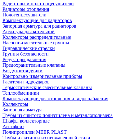
Радиаторы и полотенцесушители
Радиаторы отопления
Полотенцесушители
Комплектующие для радиаторов
Запорная арматура для радиаторов
Арматура для котельной
Коллекторы распределительные
Насосно-смесительные группы
Гидравлические стрелки
Группы безопасности
Редукторы давления
Предохранительные клапаны
Воздухоотводчики
Контрольно-измерительные приборы
Гасители гидроударов
Термостатические смесительные клапаны
Теплообменники
Комплектующие для отопления и водоснабжения
Коллекторы
Запорная арматура
Трубы из сшитого полиэтилена и металлополимера
Шкафы коллекторные
Антифриз
Полипропилен MEER PLAST
Трубы и фитинги из нержавеющей стали