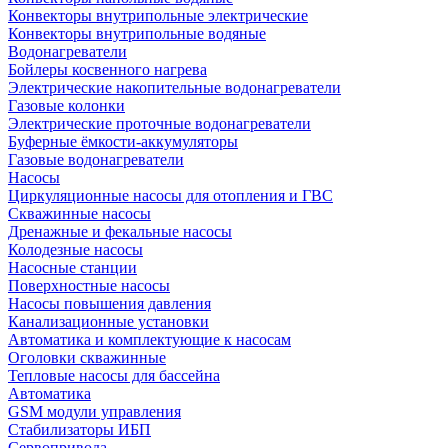
Конвекторы внутрипольные электрические
Конвекторы внутрипольные водяные
Водонагреватели
Бойлеры косвенного нагрева
Электрические накопительные водонагреватели
Газовые колонки
Электрические проточные водонагреватели
Буферные ёмкости-аккумуляторы
Газовые водонагреватели
Насосы
Циркуляционные насосы для отопления и ГВС
Скважинные насосы
Дренажные и фекальные насосы
Колодезные насосы
Насосные станции
Поверхностные насосы
Насосы повышения давления
Канализационные установки
Автоматика и комплектующие к насосам
Оголовки скважинные
Тепловые насосы для бассейна
Автоматика
GSM модули управления
Стабилизаторы ИБП
Сервопривода