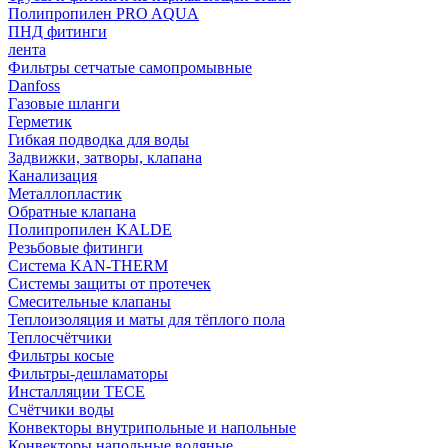
Полипропилен PRO AQUA
ПНД фитинги
лента
Фильтры сетчатые самопромывные
Danfoss
Газовые шланги
Герметик
Гибкая подводка для воды
Задвижки, затворы, клапана
Канализация
Металлопластик
Обратные клапана
Полипропилен KALDE
Резьбовые фитинги
Система KAN-THERM
Системы защиты от протечек
Смесительные клапаны
Теплоизоляция и маты для тёплого пола
Теплосчётчики
Фильтры косые
Фильтры-дешламаторы
Инсталляции TECE
Счётчики воды
Конвекторы внутрипольные и напольные
Конвекторы напольные водяные