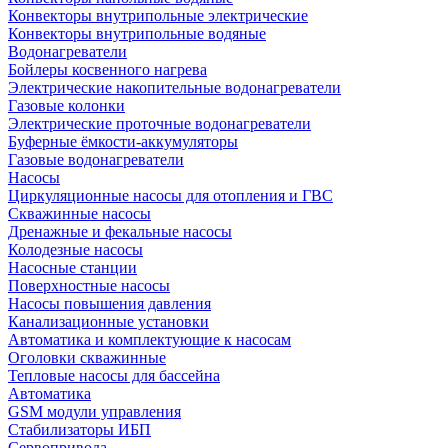
Конвекторы внутрипольные электрические
Конвекторы внутрипольные водяные
Водонагреватели
Бойлеры косвенного нагрева
Электрические накопительные водонагреватели
Газовые колонки
Электрические проточные водонагреватели
Буферные ёмкости-аккумуляторы
Газовые водонагреватели
Насосы
Циркуляционные насосы для отопления и ГВС
Скважинные насосы
Дренажные и фекальные насосы
Колодезные насосы
Насосные станции
Поверхностные насосы
Насосы повышения давления
Канализационные установки
Автоматика и комплектующие к насосам
Оголовки скважинные
Тепловые насосы для бассейна
Автоматика
GSM модули управления
Стабилизаторы ИБП
Сервопривода