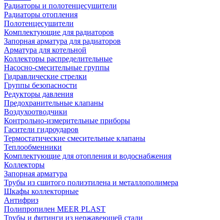
Радиаторы и полотенцесушители
Радиаторы отопления
Полотенцесушители
Комплектующие для радиаторов
Запорная арматура для радиаторов
Арматура для котельной
Коллекторы распределительные
Насосно-смесительные группы
Гидравлические стрелки
Группы безопасности
Редукторы давления
Предохранительные клапаны
Воздухоотводчики
Контрольно-измерительные приборы
Гасители гидроударов
Термостатические смесительные клапаны
Теплообменники
Комплектующие для отопления и водоснабжения
Коллекторы
Запорная арматура
Трубы из сшитого полиэтилена и металлополимера
Шкафы коллекторные
Антифриз
Полипропилен MEER PLAST
Трубы и фитинги из нержавеющей стали