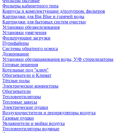
Фильтры бытовые
Фильтры кабинетного типа
Корпусы и комплектующие д/полупром. фильтров
Картриджи для Big Blue и горячей воды
Картриджи для бытовых систем очистки
Установки обезжелезивания
Установки умягчения
Фильтрующие загрузки
Пурифайеры
Системы обратного осмоса
Дозирование
Установки обеззараживания воды, У/Ф стерилизаторы
Готовые решения
Котельные под "ключ"
Обогреватели и Климат
Тёплые полы
Электрические конвекторы
Обогреватели
Тепловентиляторы
Тепловые завесы
Электрические пушки
Воздухоочистители и рециркуляторы воздуха
Газовые пушки
Увлажнители и мойки воздуха
Тепловентиляторы водяные