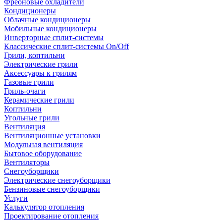
Фреоновые охладители
Кондиционеры
Облачные кондиционеры
Мобильные кондиционеры
Инверторные сплит-системы
Классические сплит-системы On/Off
Грили, коптильни
Электрические грили
Аксессуары к грилям
Газовые грили
Гриль-очаги
Керамические грили
Коптильни
Угольные грили
Вентиляция
Вентиляционные установки
Модульная вентиляция
Бытовое оборудование
Вентиляторы
Снегоуборщики
Электрические снегоуборщики
Бензиновые снегоуборщики
Услуги
Калькулятор отопления
Проектирование отопления