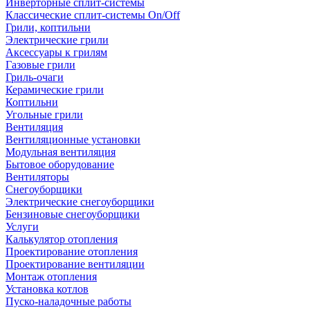
Инверторные сплит-системы
Классические сплит-системы On/Off
Грили, коптильни
Электрические грили
Аксессуары к грилям
Газовые грили
Гриль-очаги
Керамические грили
Коптильни
Угольные грили
Вентиляция
Вентиляционные установки
Модульная вентиляция
Бытовое оборудование
Вентиляторы
Снегоуборщики
Электрические снегоуборщики
Бензиновые снегоуборщики
Услуги
Калькулятор отопления
Проектирование отопления
Проектирование вентиляции
Монтаж отопления
Установка котлов
Пуско-наладочные работы