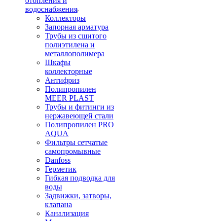
отопления и
водоснабжения
Коллекторы
Запорная арматура
Трубы из сшитого
полиэтилена и
металлополимера
Шкафы
коллекторные
Антифриз
Полипропилен
MEER PLAST
Трубы и фитинги из
нержавеющей стали
Полипропилен PRO
AQUA
Фильтры сетчатые
самопромывные
Danfoss
Герметик
Гибкая подводка для
воды
Задвижки, затворы,
клапана
Канализация