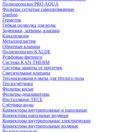
Полипропилен PRO AQUA
Фильтры сетчатые самопромывные
Danfoss
Герметик
Гибкая подводка для воды
Задвижки, затворы, клапана
Канализация
Металлопластик
Обратные клапана
Полипропилен KALDE
Резьбовые фитинги
Система KAN-THERM
Системы защиты от протечек
Смесительные клапаны
Теплоизоляция и маты для тёплого пола
Теплосчётчики
Фильтры косые
Фильтры-дешламаторы
Инсталляции TECE
Счётчики воды
Конвекторы внутрипольные и напольные
Конвекторы напольные водяные
Конвекторы внутрипольные электрические
Конвекторы внутрипольные водяные
Водонагреватели