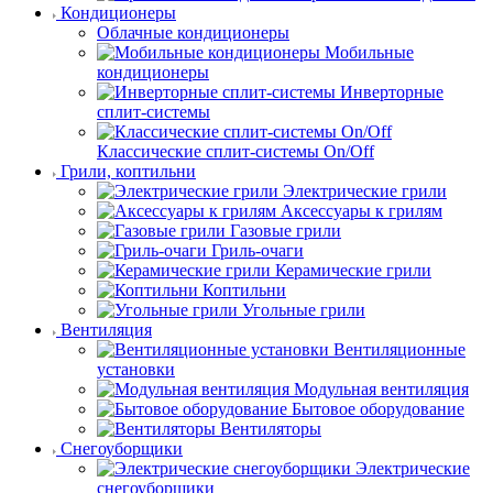
Кондиционеры
Облачные кондиционеры
Мобильные
кондиционеры
Инверторные
сплит-системы
Классические сплит-системы On/Off
Грили, коптильни
Электрические грили
Аксессуары к грилям
Газовые грили
Гриль-очаги
Керамические грили
Коптильни
Угольные грили
Вентиляция
Вентиляционные
установки
Модульная вентиляция
Бытовое оборудование
Вентиляторы
Снегоуборщики
Электрические
снегоуборщики