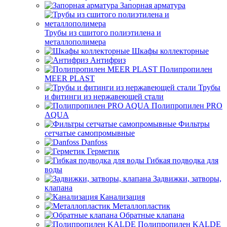
Запорная арматура
Трубы из сшитого полиэтилена и
металлополимера
Шкафы коллекторные
Антифриз
Полипропилен
MEER PLAST
Трубы
и фитинги из нержавеющей стали
Полипропилен PRO
AQUA
Фильтры
сетчатые самопромывные
Danfoss
Герметик
Гибкая подводка для
воды
Задвижки, затворы,
клапана
Канализация
Металлопластик
Обратные клапана
Полипропилен KALDE