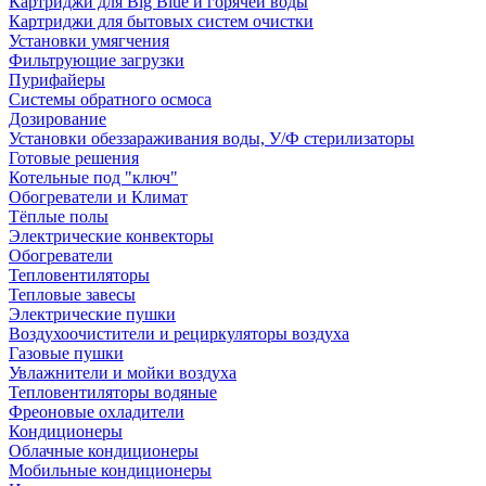
Картриджи для Big Blue и горячей воды
Картриджи для бытовых систем очистки
Установки умягчения
Фильтрующие загрузки
Пурифайеры
Системы обратного осмоса
Дозирование
Установки обеззараживания воды, У/Ф стерилизаторы
Готовые решения
Котельные под "ключ"
Обогреватели и Климат
Тёплые полы
Электрические конвекторы
Обогреватели
Тепловентиляторы
Тепловые завесы
Электрические пушки
Воздухоочистители и рециркуляторы воздуха
Газовые пушки
Увлажнители и мойки воздуха
Тепловентиляторы водяные
Фреоновые охладители
Кондиционеры
Облачные кондиционеры
Мобильные кондиционеры