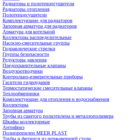
Радиаторы и полотенцесушители
Радиаторы отопления
Полотенцесушители
Комплектующие для радиаторов
Запорная арматура для радиаторов
Арматура для котельной
Коллекторы распределительные
Насосно-смесительные группы
Гидравлические стрелки
Группы безопасности
Редукторы давления
Предохранительные клапаны
Воздухоотводчики
Контрольно-измерительные приборы
Гасители гидроударов
Термостатические смесительные клапаны
Теплообменники
Комплектующие для отопления и водоснабжения
Коллекторы
Запорная арматура
Трубы из сшитого полиэтилена и металлополимера
Шкафы коллекторные
Антифриз
Полипропилен MEER PLAST
Трубы и фитинги из нержавеющей стали