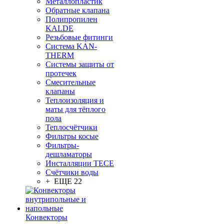
Металлопластик
Обратные клапана
Полипропилен
KALDE
Резьбовые фитинги
Система KAN-
THERM
Системы защиты от
протечек
Смесительные
клапаны
Теплоизоляция и
маты для тёплого
пола
Теплосчётчики
Фильтры косые
Фильтры-
дешламаторы
Инсталляции TECE
Счётчики воды
+ ЕЩЕ 22
Конвекторы