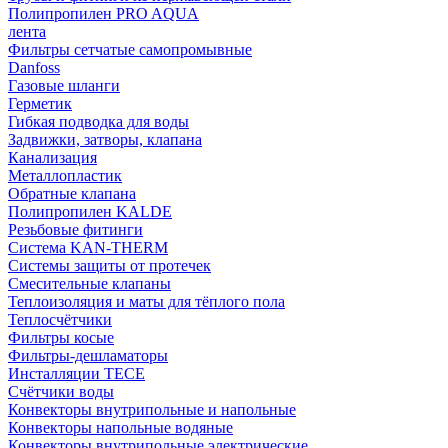
Полипропилен PRO AQUA
лента
Фильтры сетчатые самопромывные
Danfoss
Газовые шланги
Герметик
Гибкая подводка для воды
Задвижки, затворы, клапана
Канализация
Металлопластик
Обратные клапана
Полипропилен KALDE
Резьбовые фитинги
Система KAN-THERM
Системы защиты от протечек
Смесительные клапаны
Теплоизоляция и маты для тёплого пола
Теплосчётчики
Фильтры косые
Фильтры-дешламаторы
Инсталляции TECE
Счётчики воды
Конвекторы внутрипольные и напольные
Конвекторы напольные водяные
Конвекторы внутрипольные электрические