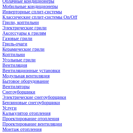
Облачные кондиционеры
Мобильные кондиционеры
Инверторные сплит-системы
Классические сплит-системы On/Off
Грили, коптильни
Электрические грили
Аксессуары к грилям
Газовые грили
Гриль-очаги
Керамические грили
Коптильни
Угольные грили
Вентиляция
Вентиляционные установки
Модульная вентиляция
Бытовое оборудование
Вентиляторы
Снегоуборщики
Электрические снегоуборщики
Бензиновые снегоуборщики
Услуги
Калькулятор отопления
Проектирование отопления
Проектирование вентиляции
Монтаж отопления