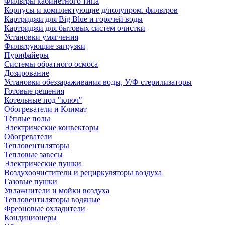
Фильтры кабинетного типа
Корпусы и комплектующие д/полупром. фильтров
Картриджи для Big Blue и горячей воды
Картриджи для бытовых систем очистки
Установки умягчения
Фильтрующие загрузки
Пурифайеры
Системы обратного осмоса
Дозирование
Установки обеззараживания воды, У/Ф стерилизаторы
Готовые решения
Котельные под "ключ"
Обогреватели и Климат
Тёплые полы
Электрические конвекторы
Обогреватели
Тепловентиляторы
Тепловые завесы
Электрические пушки
Воздухоочистители и рециркуляторы воздуха
Газовые пушки
Увлажнители и мойки воздуха
Тепловентиляторы водяные
Фреоновые охладители
Кондиционеры