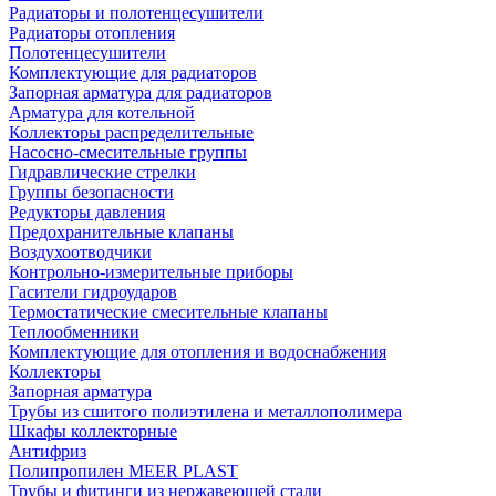
Радиаторы и полотенцесушители
Радиаторы отопления
Полотенцесушители
Комплектующие для радиаторов
Запорная арматура для радиаторов
Арматура для котельной
Коллекторы распределительные
Насосно-смесительные группы
Гидравлические стрелки
Группы безопасности
Редукторы давления
Предохранительные клапаны
Воздухоотводчики
Контрольно-измерительные приборы
Гасители гидроударов
Термостатические смесительные клапаны
Теплообменники
Комплектующие для отопления и водоснабжения
Коллекторы
Запорная арматура
Трубы из сшитого полиэтилена и металлополимера
Шкафы коллекторные
Антифриз
Полипропилен MEER PLAST
Трубы и фитинги из нержавеющей стали