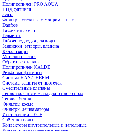
Полипропилен PRO AQUA
ПНД фитинги
лента
Фильтры сетчатые самопромывные
Danfoss
Газовые шланги
Герметик
Гибкая подводка для воды
Задвижки, затворы, клапана
Канализация
Металлопластик
Обратные клапана
Полипропилен KALDE
Резьбовые фитинги
Система KAN-THERM
Системы защиты от протечек
Смесительные клапаны
Теплоизоляция и маты для тёплого пола
Теплосчётчики
Фильтры косые
Фильтры-дешламаторы
Инсталляции TECE
Счётчики воды
Конвекторы внутрипольные и напольные
Конвекторы напольные водяные