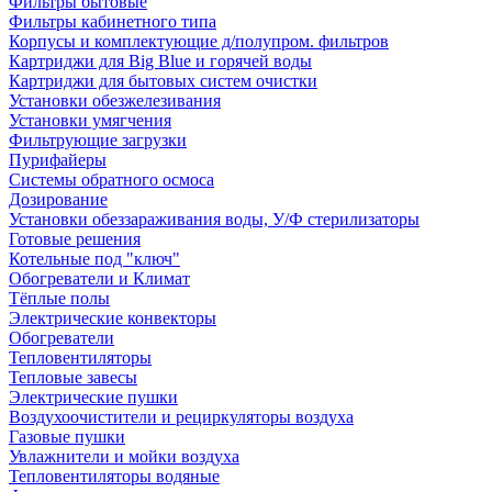
Фильтры бытовые
Фильтры кабинетного типа
Корпусы и комплектующие д/полупром. фильтров
Картриджи для Big Blue и горячей воды
Картриджи для бытовых систем очистки
Установки обезжелезивания
Установки умягчения
Фильтрующие загрузки
Пурифайеры
Системы обратного осмоса
Дозирование
Установки обеззараживания воды, У/Ф стерилизаторы
Готовые решения
Котельные под "ключ"
Обогреватели и Климат
Тёплые полы
Электрические конвекторы
Обогреватели
Тепловентиляторы
Тепловые завесы
Электрические пушки
Воздухоочистители и рециркуляторы воздуха
Газовые пушки
Увлажнители и мойки воздуха
Тепловентиляторы водяные