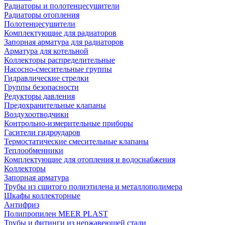
Радиаторы и полотенцесушители
Радиаторы отопления
Полотенцесушители
Комплектующие для радиаторов
Запорная арматура для радиаторов
Арматура для котельной
Коллекторы распределительные
Насосно-смесительные группы
Гидравлические стрелки
Группы безопасности
Редукторы давления
Предохранительные клапаны
Воздухоотводчики
Контрольно-измерительные приборы
Гасители гидроударов
Термостатические смесительные клапаны
Теплообменники
Комплектующие для отопления и водоснабжения
Коллекторы
Запорная арматура
Трубы из сшитого полиэтилена и металлополимера
Шкафы коллекторные
Антифриз
Полипропилен MEER PLAST
Трубы и фитинги из нержавеющей стали