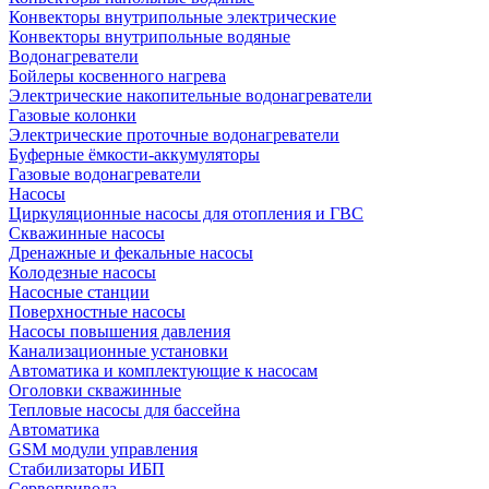
Конвекторы внутрипольные электрические
Конвекторы внутрипольные водяные
Водонагреватели
Бойлеры косвенного нагрева
Электрические накопительные водонагреватели
Газовые колонки
Электрические проточные водонагреватели
Буферные ёмкости-аккумуляторы
Газовые водонагреватели
Насосы
Циркуляционные насосы для отопления и ГВС
Скважинные насосы
Дренажные и фекальные насосы
Колодезные насосы
Насосные станции
Поверхностные насосы
Насосы повышения давления
Канализационные установки
Автоматика и комплектующие к насосам
Оголовки скважинные
Тепловые насосы для бассейна
Автоматика
GSM модули управления
Стабилизаторы ИБП
Сервопривода