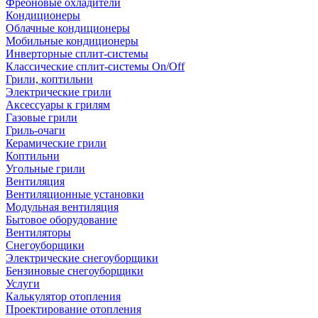
Фреоновые охладители
Кондиционеры
Облачные кондиционеры
Мобильные кондиционеры
Инверторные сплит-системы
Классические сплит-системы On/Off
Грили, коптильни
Электрические грили
Аксессуары к грилям
Газовые грили
Гриль-очаги
Керамические грили
Коптильни
Угольные грили
Вентиляция
Вентиляционные установки
Модульная вентиляция
Бытовое оборудование
Вентиляторы
Снегоуборщики
Электрические снегоуборщики
Бензиновые снегоуборщики
Услуги
Калькулятор отопления
Проектирование отопления