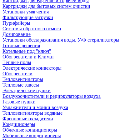
Картриджи для Big Blue и горячей воды
Картриджи для бытовых систем очистки
Установки умягчения
Фильтрующие загрузки
Пурифайеры
Системы обратного осмоса
Дозирование
Установки обеззараживания воды, У/Ф стерилизаторы
Готовые решения
Котельные под "ключ"
Обогреватели и Климат
Тёплые полы
Электрические конвекторы
Обогреватели
Тепловентиляторы
Тепловые завесы
Электрические пушки
Воздухоочистители и рециркуляторы воздуха
Газовые пушки
Увлажнители и мойки воздуха
Тепловентиляторы водяные
Фреоновые охладители
Кондиционеры
Облачные кондиционеры
Мобильные кондиционеры