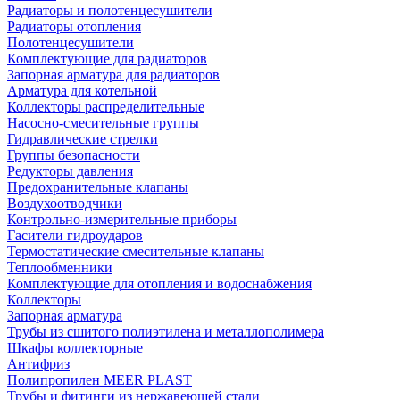
Радиаторы и полотенцесушители
Радиаторы отопления
Полотенцесушители
Комплектующие для радиаторов
Запорная арматура для радиаторов
Арматура для котельной
Коллекторы распределительные
Насосно-смесительные группы
Гидравлические стрелки
Группы безопасности
Редукторы давления
Предохранительные клапаны
Воздухоотводчики
Контрольно-измерительные приборы
Гасители гидроударов
Термостатические смесительные клапаны
Теплообменники
Комплектующие для отопления и водоснабжения
Коллекторы
Запорная арматура
Трубы из сшитого полиэтилена и металлополимера
Шкафы коллекторные
Антифриз
Полипропилен MEER PLAST
Трубы и фитинги из нержавеющей стали