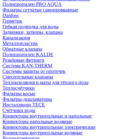
Полипропилен PRO AQUA
Фильтры сетчатые самопромывные
Danfoss
Герметик
Гибкая подводка для воды
Задвижки, затворы, клапана
Канализация
Металлопластик
Обратные клапана
Полипропилен KALDE
Резьбовые фитинги
Система KAN-THERM
Системы защиты от протечек
Смесительные клапаны
Теплоизоляция и маты для тёплого пола
Теплосчётчики
Фильтры косые
Фильтры-дешламаторы
Инсталляции TECE
Счётчики воды
Конвекторы внутрипольные и напольные
Конвекторы напольные водяные
Конвекторы внутрипольные электрические
Конвекторы внутрипольные водяные
Водонагреватели