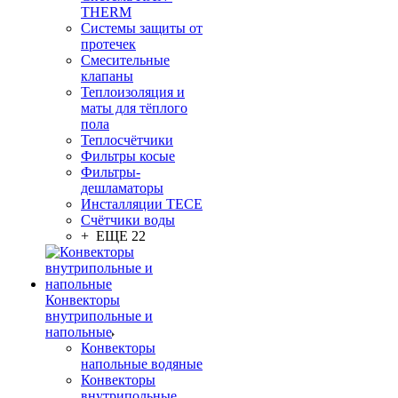
THERM
Системы защиты от
протечек
Смесительные
клапаны
Теплоизоляция и
маты для тёплого
пола
Теплосчётчики
Фильтры косые
Фильтры-
дешламаторы
Инсталляции TECE
Счётчики воды
+ ЕЩЕ 22
Конвекторы
внутрипольные и
напольные
Конвекторы
напольные водяные
Конвекторы
внутрипольные