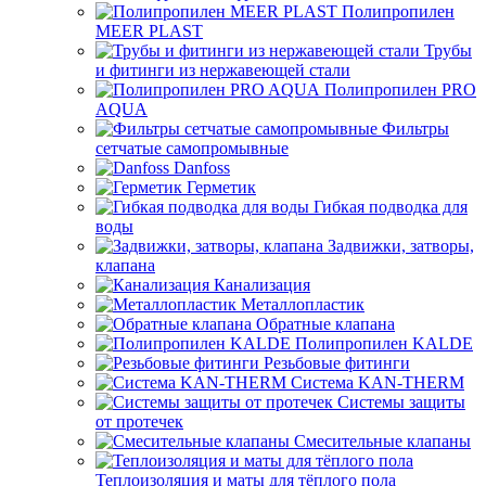
Полипропилен
MEER PLAST
Трубы
и фитинги из нержавеющей стали
Полипропилен PRO
AQUA
Фильтры
сетчатые самопромывные
Danfoss
Герметик
Гибкая подводка для
воды
Задвижки, затворы,
клапана
Канализация
Металлопластик
Обратные клапана
Полипропилен KALDE
Резьбовые фитинги
Система KAN-THERM
Системы защиты
от протечек
Смесительные клапаны
Теплоизоляция и маты для тёплого пола