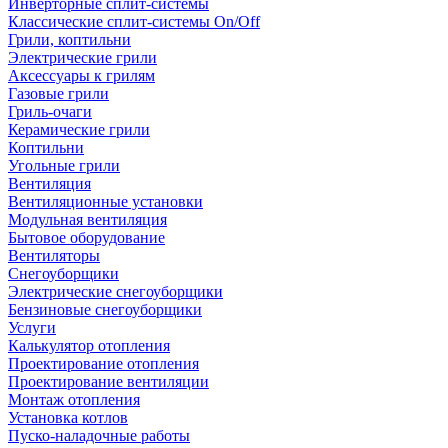
Инверторные сплит-системы
Классические сплит-системы On/Off
Грили, коптильни
Электрические грили
Аксессуары к грилям
Газовые грили
Гриль-очаги
Керамические грили
Коптильни
Угольные грили
Вентиляция
Вентиляционные установки
Модульная вентиляция
Бытовое оборудование
Вентиляторы
Снегоуборщики
Электрические снегоуборщики
Бензиновые снегоуборщики
Услуги
Калькулятор отопления
Проектирование отопления
Проектирование вентиляции
Монтаж отопления
Установка котлов
Пуско-наладочные работы