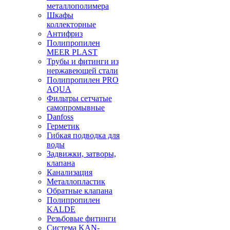
металлополимера
Шкафы
коллекторные
Антифриз
Полипропилен
MEER PLAST
Трубы и фитинги из
нержавеющей стали
Полипропилен PRO
AQUA
Фильтры сетчатые
самопромывные
Danfoss
Герметик
Гибкая подводка для
воды
Задвижки, затворы,
клапана
Канализация
Металлопластик
Обратные клапана
Полипропилен
KALDE
Резьбовые фитинги
Система KAN-