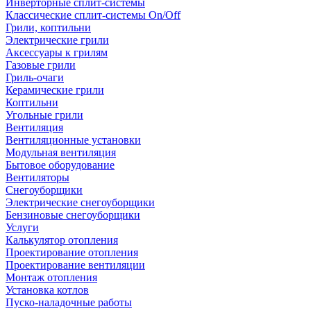
Инверторные сплит-системы
Классические сплит-системы On/Off
Грили, коптильни
Электрические грили
Аксессуары к грилям
Газовые грили
Гриль-очаги
Керамические грили
Коптильни
Угольные грили
Вентиляция
Вентиляционные установки
Модульная вентиляция
Бытовое оборудование
Вентиляторы
Снегоуборщики
Электрические снегоуборщики
Бензиновые снегоуборщики
Услуги
Калькулятор отопления
Проектирование отопления
Проектирование вентиляции
Монтаж отопления
Установка котлов
Пуско-наладочные работы