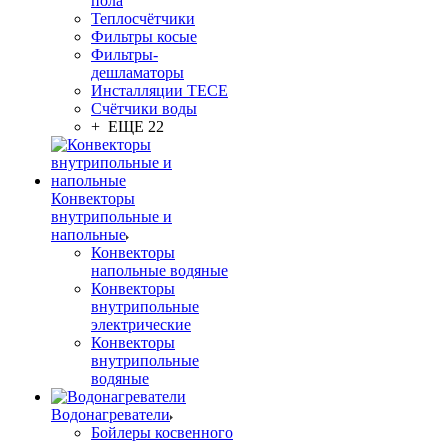
пола
Теплосчётчики
Фильтры косые
Фильтры-
дешламаторы
Инсталляции TECE
Счётчики воды
+ ЕЩЕ 22
Конвекторы
внутрипольные и
напольные
Конвекторы
напольные водяные
Конвекторы
внутрипольные
электрические
Конвекторы
внутрипольные
водяные
Водонагреватели
Бойлеры косвенного