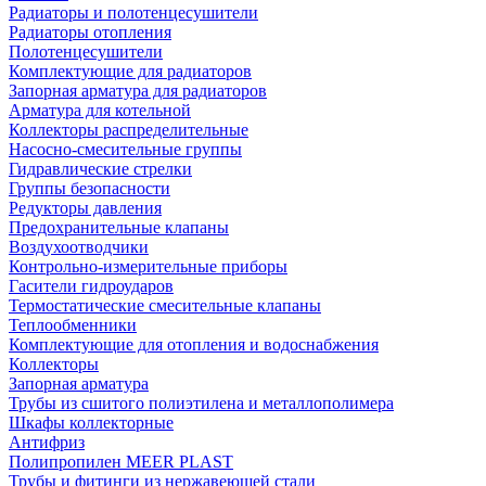
Радиаторы и полотенцесушители
Радиаторы отопления
Полотенцесушители
Комплектующие для радиаторов
Запорная арматура для радиаторов
Арматура для котельной
Коллекторы распределительные
Насосно-смесительные группы
Гидравлические стрелки
Группы безопасности
Редукторы давления
Предохранительные клапаны
Воздухоотводчики
Контрольно-измерительные приборы
Гасители гидроударов
Термостатические смесительные клапаны
Теплообменники
Комплектующие для отопления и водоснабжения
Коллекторы
Запорная арматура
Трубы из сшитого полиэтилена и металлополимера
Шкафы коллекторные
Антифриз
Полипропилен MEER PLAST
Трубы и фитинги из нержавеющей стали