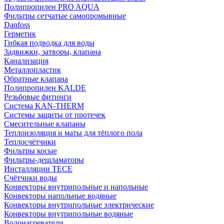
Полипропилен PRO AQUA
Фильтры сетчатые самопромывные
Danfoss
Герметик
Гибкая подводка для воды
Задвижки, затворы, клапана
Канализация
Металлопластик
Обратные клапана
Полипропилен KALDE
Резьбовые фитинги
Система KAN-THERM
Системы защиты от протечек
Смесительные клапаны
Теплоизоляция и маты для тёплого пола
Теплосчётчики
Фильтры косые
Фильтры-дешламаторы
Инсталляции TECE
Счётчики воды
Конвекторы внутрипольные и напольные
Конвекторы напольные водяные
Конвекторы внутрипольные электрические
Конвекторы внутрипольные водяные
Водонагреватели