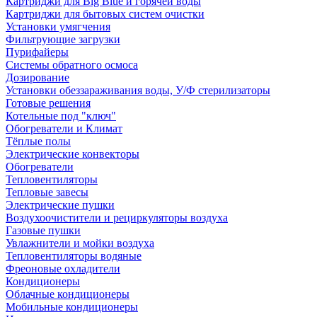
Картриджи для Big Blue и горячей воды
Картриджи для бытовых систем очистки
Установки умягчения
Фильтрующие загрузки
Пурифайеры
Системы обратного осмоса
Дозирование
Установки обеззараживания воды, У/Ф стерилизаторы
Готовые решения
Котельные под "ключ"
Обогреватели и Климат
Тёплые полы
Электрические конвекторы
Обогреватели
Тепловентиляторы
Тепловые завесы
Электрические пушки
Воздухоочистители и рециркуляторы воздуха
Газовые пушки
Увлажнители и мойки воздуха
Тепловентиляторы водяные
Фреоновые охладители
Кондиционеры
Облачные кондиционеры
Мобильные кондиционеры