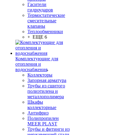
Гасители
гидроударов
Термостатические
смесительные
клапаны
Теплообменники
+ ЕЩЕ 6
Комплектующие для
отопления и
водоснабжения
Коллекторы
Запорная арматура
Трубы из сшитого
полиэтилена и
металлополимера
Шкафы
коллекторные
Антифриз
Полипропилен
MEER PLAST
Трубы и фитинги из
нержавеющей стали