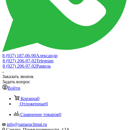
8 (937) 187-06-90
Александр
8 (927) 206-97-92
Telegram
8 (927) 206-97-92
Рамиль
Заказать звонок
Задать вопрос
Войти
Корзина
0
Отложенные
0
Сравнение товаров
0
info@samaraclimat.ru
Самара, Промышленности, 12А