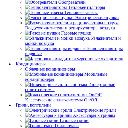
Обогреватели
Тепловентиляторы
Тепловые завесы
Электрические пушки
Воздухоочистители и рециркуляторы воздуха
Газовые пушки
Увлажнители и
мойки воздуха
Тепловентиляторы
водяные
Фреоновые охладители
Кондиционеры
Облачные кондиционеры
Мобильные
кондиционеры
Инверторные
сплит-системы
Классические сплит-системы On/Off
Грили, коптильни
Электрические грили
Аксессуары к грилям
Газовые грили
Гриль-очаги