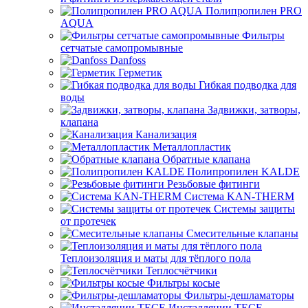
Полипропилен PRO
AQUA
Фильтры
сетчатые самопромывные
Danfoss
Герметик
Гибкая подводка для
воды
Задвижки, затворы,
клапана
Канализация
Металлопластик
Обратные клапана
Полипропилен KALDE
Резьбовые фитинги
Система KAN-THERM
Системы защиты
от протечек
Смесительные клапаны
Теплоизоляция и маты для тёплого пола
Теплосчётчики
Фильтры косые
Фильтры-дешламаторы
Инсталляции TECE