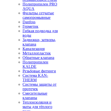
Полипропилен PRO
AQUA
Фильтры сетчатые
самопромывные
Danfoss
Герметик
Гибкая подводка для
воды
Задвижки, затворы,
клапана
Канализация
Металлопластик
Обратные клапана
Полипропилен
KALDE
Резьбовые фитинги
Система KAN-
THERM
Системы защиты от
протечек
Смесительные
клапаны
Теплоизоляция и
маты для тёплого