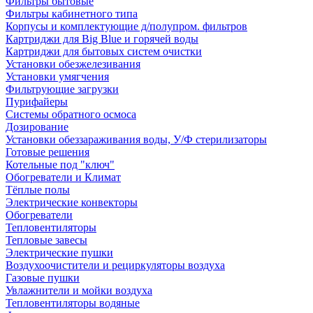
Фильтры бытовые
Фильтры кабинетного типа
Корпусы и комплектующие д/полупром. фильтров
Картриджи для Big Blue и горячей воды
Картриджи для бытовых систем очистки
Установки обезжелезивания
Установки умягчения
Фильтрующие загрузки
Пурифайеры
Системы обратного осмоса
Дозирование
Установки обеззараживания воды, У/Ф стерилизаторы
Готовые решения
Котельные под "ключ"
Обогреватели и Климат
Тёплые полы
Электрические конвекторы
Обогреватели
Тепловентиляторы
Тепловые завесы
Электрические пушки
Воздухоочистители и рециркуляторы воздуха
Газовые пушки
Увлажнители и мойки воздуха
Тепловентиляторы водяные