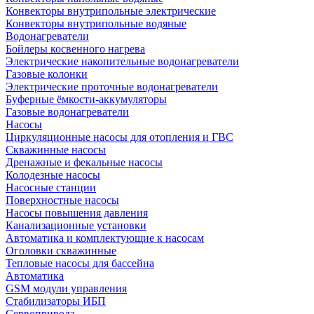
Конвекторы внутрипольные электрические
Конвекторы внутрипольные водяные
Водонагреватели
Бойлеры косвенного нагрева
Электрические накопительные водонагреватели
Газовые колонки
Электрические проточные водонагреватели
Буферные ёмкости-аккумуляторы
Газовые водонагреватели
Насосы
Циркуляционные насосы для отопления и ГВС
Скважинные насосы
Дренажные и фекальные насосы
Колодезные насосы
Насосные станции
Поверхностные насосы
Насосы повышения давления
Канализационные установки
Автоматика и комплектующие к насосам
Оголовки скважинные
Тепловые насосы для бассейна
Автоматика
GSM модули управления
Стабилизаторы ИБП
Сервопривода