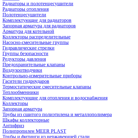
Радиаторы и полотенцесушители
Радиаторы отопления
Полотенцесушители
Комплектующие для радиаторов
Запорная арматура для радиаторов
Арматура для котельной
Коллекторы распределительные
Насосно-смесительные группы
Гидравлические стрелки
Группы безопасности
Редукторы давления
Предохранительные клапаны
Воздухоотводчики
Контрольно-измерительные приборы
Гасители гидроударов
Термостатические смесительные клапаны
Теплообменники
Комплектующие для отопления и водоснабжения
Коллекторы
Запорная арматура
Трубы из сшитого полиэтилена и металлополимера
Шкафы коллекторные
Антифриз
Полипропилен MEER PLAST
Трубы и фитинги из нержавеющей стали