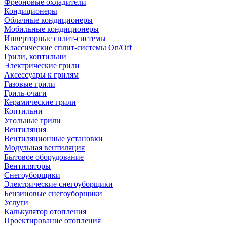
Фреоновые охладители
Кондиционеры
Облачные кондиционеры
Мобильные кондиционеры
Инверторные сплит-системы
Классические сплит-системы On/Off
Грили, коптильни
Электрические грили
Аксессуары к грилям
Газовые грили
Гриль-очаги
Керамические грили
Коптильни
Угольные грили
Вентиляция
Вентиляционные установки
Модульная вентиляция
Бытовое оборудование
Вентиляторы
Снегоуборщики
Электрические снегоуборщики
Бензиновые снегоуборщики
Услуги
Калькулятор отопления
Проектирование отопления