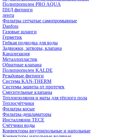
Полипропилен PRO AQUA
ПНД фитинги
лента
Фильтры сетчатые самопромывные
Danfoss
Газовые шланги
Герметик
Гибкая подводка для воды
Задвижки, затворы, клапана
Канализация
Металлопластик
Обратные клапана
Полипропилен KALDE
Резьбовые фитинги
Система KAN-THERM
Системы защиты от протечек
Смесительные клапаны
Теплоизоляция и маты для тёплого пола
Теплосчётчики
Фильтры косые
Фильтры-дешламаторы
Инсталляции TECE
Счётчики воды
Конвекторы внутрипольные и напольные
Конвекторы напольные водяные