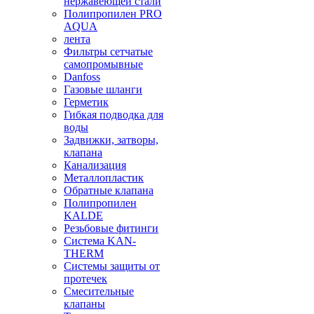
нержавеющей стали
Полипропилен PRO
AQUA
лента
Фильтры сетчатые
самопромывные
Danfoss
Газовые шланги
Герметик
Гибкая подводка для
воды
Задвижки, затворы,
клапана
Канализация
Металлопластик
Обратные клапана
Полипропилен
KALDE
Резьбовые фитинги
Система KAN-
THERM
Системы защиты от
протечек
Смесительные
клапаны