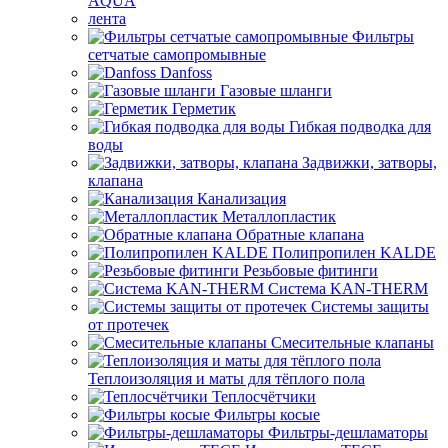
AQUA
лента
Фильтры
сетчатые самопромывные
Danfoss
Газовые шланги
Герметик
Гибкая подводка для
воды
Задвижки, затворы,
клапана
Канализация
Металлопластик
Обратные клапана
Полипропилен KALDE
Резьбовые фитинги
Система KAN-THERM
Системы защиты
от протечек
Смесительные клапаны
Теплоизоляция и маты для тёплого пола
Теплосчётчики
Фильтры косые
Фильтры-дешламаторы