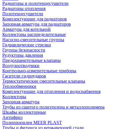
Радиаторы и полотенцесушители
Радиаторы отопления
Полотенцесушители
Комплектующие для радиаторов
Запорная арматура для радиаторов
Арматура для котельной
Коллекторы распределительные
Насосно-смесительные группы
Гидравлические стрелки
Группы безопасности
Редукторы давления
Предохранительные клапаны
Воздухоотводчики
Контрольно-измерительные приборы
Гасители гидроударов
Термостатические смесительные клапаны
Теплообменники
Комплектующие для отопления и водоснабжения
Коллекторы
Запорная арматура
Трубы из сшитого полиэтилена и металлополимера
Шкафы коллекторные
Антифриз
Полипропилен MEER PLAST
Трубы и фитинги из нержавеющей стали