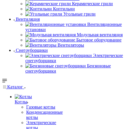
Керамические грили
Коптильни
Угольные грили
Вентиляция
Вентиляционные
установки
Модульная вентиляция
Бытовое оборудование
Вентиляторы
Снегоуборщики
Электрические
снегоуборщики
Бензиновые
снегоуборщики
Каталог
Котлы
Газовые котлы
Конденсационные
котлы
Электрические
котлы