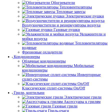
Обогреватели
Тепловентиляторы
Тепловые завесы
Электрические пушки
Воздухоочистители и рециркуляторы воздуха
Газовые пушки
Увлажнители и
мойки воздуха
Тепловентиляторы
водяные
Фреоновые охладители
Кондиционеры
Облачные кондиционеры
Мобильные
кондиционеры
Инверторные
сплит-системы
Классические сплит-системы On/Off
Грили, коптильни
Электрические грили
Аксессуары к грилям
Газовые грили
Гриль-очаги