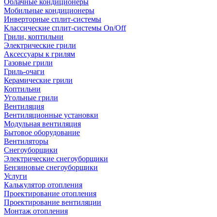
Облачные кондиционеры
Мобильные кондиционеры
Инверторные сплит-системы
Классические сплит-системы On/Off
Грили, коптильни
Электрические грили
Аксессуары к грилям
Газовые грили
Гриль-очаги
Керамические грили
Коптильни
Угольные грили
Вентиляция
Вентиляционные установки
Модульная вентиляция
Бытовое оборудование
Вентиляторы
Снегоуборщики
Электрические снегоуборщики
Бензиновые снегоуборщики
Услуги
Калькулятор отопления
Проектирование отопления
Проектирование вентиляции
Монтаж отопления