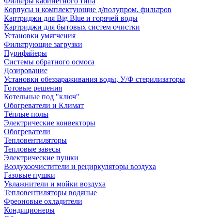
Фильтры кабинетного типа
Корпусы и комплектующие д/полупром. фильтров
Картриджи для Big Blue и горячей воды
Картриджи для бытовых систем очистки
Установки умягчения
Фильтрующие загрузки
Пурифайеры
Системы обратного осмоса
Дозирование
Установки обеззараживания воды, У/Ф стерилизаторы
Готовые решения
Котельные под "ключ"
Обогреватели и Климат
Тёплые полы
Электрические конвекторы
Обогреватели
Тепловентиляторы
Тепловые завесы
Электрические пушки
Воздухоочистители и рециркуляторы воздуха
Газовые пушки
Увлажнители и мойки воздуха
Тепловентиляторы водяные
Фреоновые охладители
Кондиционеры