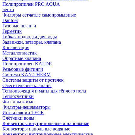
Полипропилен PRO AQUA
лента
Фильтры сетчатые самопромывные
Danfoss
Газовые шланги
Герметик
Гибкая подводка для воды
Задвижки, затворы, клапана
Канализация
Металлопластик
Обратные клапана
Полипропилен KALDE
Резьбовые фитинги
Система KAN-THERM
Системы защиты от протечек
Смесительные клапаны
Теплоизоляция и маты для тёплого пола
Теплосчётчики
Фильтры косые
Фильтры-дешламаторы
Инсталляции TECE
Счётчики воды
Конвекторы внутрипольные и напольные
Конвекторы напольные водяные
Конвекторы внутрипольные электрические