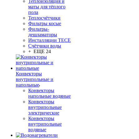
Теплоизоляция и
маты для тёплого
пола
Теплосчётчики
Фильтры косые
Фильтры-
дешламаторы
Инсталляции TECE
Счётчики воды
+ ЕЩЕ 24
Конвекторы
внутрипольные и
напольные
Конвекторы
напольные водяные
Конвекторы
внутрипольные
электрические
Конвекторы
внутрипольные
водяные