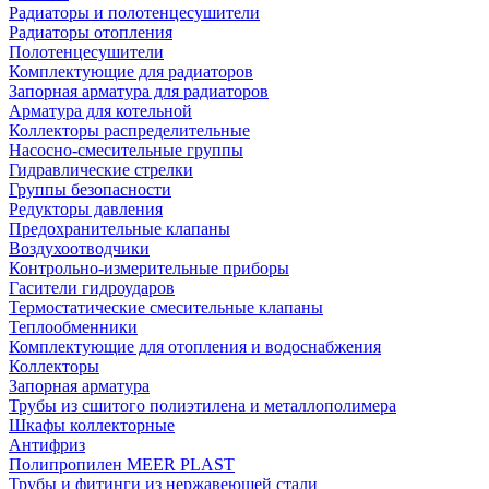
Радиаторы и полотенцесушители
Радиаторы отопления
Полотенцесушители
Комплектующие для радиаторов
Запорная арматура для радиаторов
Арматура для котельной
Коллекторы распределительные
Насосно-смесительные группы
Гидравлические стрелки
Группы безопасности
Редукторы давления
Предохранительные клапаны
Воздухоотводчики
Контрольно-измерительные приборы
Гасители гидроударов
Термостатические смесительные клапаны
Теплообменники
Комплектующие для отопления и водоснабжения
Коллекторы
Запорная арматура
Трубы из сшитого полиэтилена и металлополимера
Шкафы коллекторные
Антифриз
Полипропилен MEER PLAST
Трубы и фитинги из нержавеющей стали