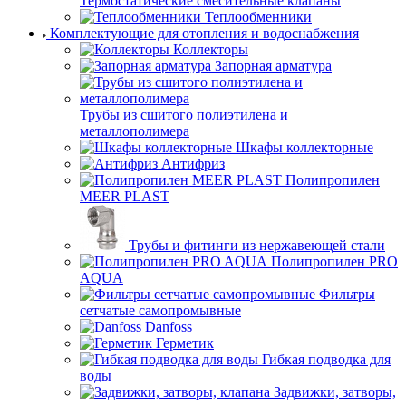
Термостатические смесительные клапаны
Теплообменники
Комплектующие для отопления и водоснабжения
Коллекторы
Запорная арматура
Трубы из сшитого полиэтилена и
металлополимера
Шкафы коллекторные
Антифриз
Полипропилен
MEER PLAST
Трубы и фитинги из нержавеющей стали
Полипропилен PRO
AQUA
Фильтры
сетчатые самопромывные
Danfoss
Герметик
Гибкая подводка для
воды
Задвижки, затворы,