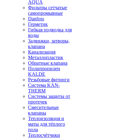
AQUA
Фильтры сетчатые
самопромывные
Danfoss
Герметик
Гибкая подводка для
воды
Задвижки, затворы,
клапана
Канализация
Металлопластик
Обратные клапана
Полипропилен
KALDE
Резьбовые фитинги
Система KAN-
THERM
Системы защиты от
протечек
Смесительные
клапаны
Теплоизоляция и
маты для тёплого
пола
Теплосчётчики