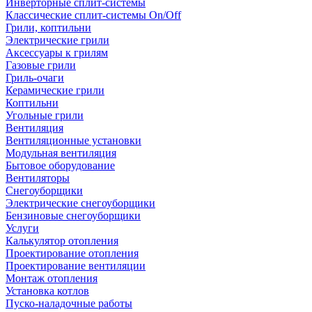
Инверторные сплит-системы
Классические сплит-системы On/Off
Грили, коптильни
Электрические грили
Аксессуары к грилям
Газовые грили
Гриль-очаги
Керамические грили
Коптильни
Угольные грили
Вентиляция
Вентиляционные установки
Модульная вентиляция
Бытовое оборудование
Вентиляторы
Снегоуборщики
Электрические снегоуборщики
Бензиновые снегоуборщики
Услуги
Калькулятор отопления
Проектирование отопления
Проектирование вентиляции
Монтаж отопления
Установка котлов
Пуско-наладочные работы