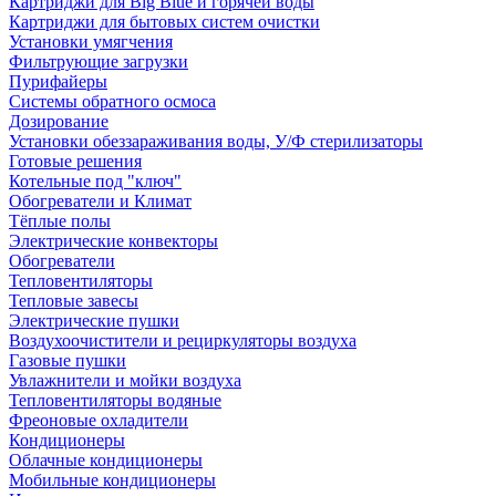
Картриджи для Big Blue и горячей воды
Картриджи для бытовых систем очистки
Установки умягчения
Фильтрующие загрузки
Пурифайеры
Системы обратного осмоса
Дозирование
Установки обеззараживания воды, У/Ф стерилизаторы
Готовые решения
Котельные под "ключ"
Обогреватели и Климат
Тёплые полы
Электрические конвекторы
Обогреватели
Тепловентиляторы
Тепловые завесы
Электрические пушки
Воздухоочистители и рециркуляторы воздуха
Газовые пушки
Увлажнители и мойки воздуха
Тепловентиляторы водяные
Фреоновые охладители
Кондиционеры
Облачные кондиционеры
Мобильные кондиционеры