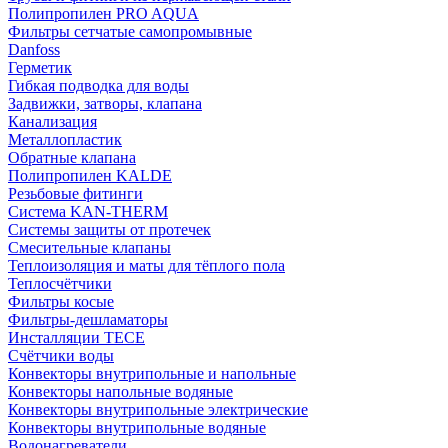
Полипропилен PRO AQUA
Фильтры сетчатые самопромывные
Danfoss
Герметик
Гибкая подводка для воды
Задвижки, затворы, клапана
Канализация
Металлопластик
Обратные клапана
Полипропилен KALDE
Резьбовые фитинги
Система KAN-THERM
Системы защиты от протечек
Смесительные клапаны
Теплоизоляция и маты для тёплого пола
Теплосчётчики
Фильтры косые
Фильтры-дешламаторы
Инсталляции TECE
Счётчики воды
Конвекторы внутрипольные и напольные
Конвекторы напольные водяные
Конвекторы внутрипольные электрические
Конвекторы внутрипольные водяные
Водонагреватели