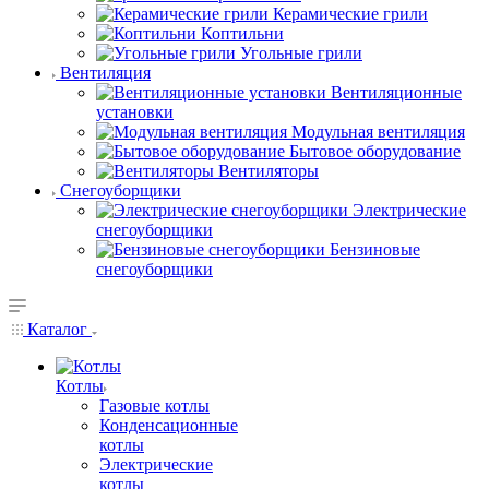
Керамические грили
Коптильни
Угольные грили
Вентиляция
Вентиляционные
установки
Модульная вентиляция
Бытовое оборудование
Вентиляторы
Снегоуборщики
Электрические
снегоуборщики
Бензиновые
снегоуборщики
Каталог
Котлы
Газовые котлы
Конденсационные
котлы
Электрические
котлы