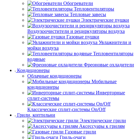
Обогреватели
Тепловентиляторы
Тепловые завесы
Электрические пушки
Воздухоочистители и рециркуляторы воздуха
Газовые пушки
Увлажнители и
мойки воздуха
Тепловентиляторы
водяные
Фреоновые охладители
Кондиционеры
Облачные кондиционеры
Мобильные
кондиционеры
Инверторные
сплит-системы
Классические сплит-системы On/Off
Грили, коптильни
Электрические грили
Аксессуары к грилям
Газовые грили
Гриль-очаги