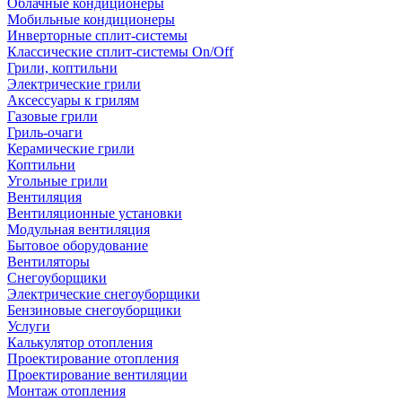
Облачные кондиционеры
Мобильные кондиционеры
Инверторные сплит-системы
Классические сплит-системы On/Off
Грили, коптильни
Электрические грили
Аксессуары к грилям
Газовые грили
Гриль-очаги
Керамические грили
Коптильни
Угольные грили
Вентиляция
Вентиляционные установки
Модульная вентиляция
Бытовое оборудование
Вентиляторы
Снегоуборщики
Электрические снегоуборщики
Бензиновые снегоуборщики
Услуги
Калькулятор отопления
Проектирование отопления
Проектирование вентиляции
Монтаж отопления