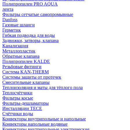
Полипропилен PRO AQUA
лента
Фильтры сетчатые самопромывные
Danfoss
Газовые шланги
Герметик
Гибкая подводка для воды
Задвижки, затворы, клапана
Канализация
Металлопластик
Обратные клапана
Полипропилен KALDE
Резьбовые фитинги
Система KAN-THERM
Системы защиты от протечек
Смесительные клапаны
Теплоизоляция и маты для тёплого пола
Теплосчётчики
Фильтры косые
Фильтры-дешламаторы
Инсталляции TECE
Счётчики воды
Конвекторы внутрипольные и напольные
Конвекторы напольные водяные
Конвекторы внутрипольные электрические