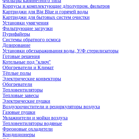
Фильтры кабинетного типа
Корпусы и комплектующие д/полупром. фильтров
Картриджи для Big Blue и горячей воды
Картриджи для бытовых систем очистки
Установки умягчения
Фильтрующие загрузки
Пурифайеры
Системы обратного осмоса
Дозирование
Установки обеззараживания воды, У/Ф стерилизаторы
Готовые решения
Котельные под "ключ"
Обогреватели и Климат
Тёплые полы
Электрические конвекторы
Обогреватели
Тепловентиляторы
Тепловые завесы
Электрические пушки
Воздухоочистители и рециркуляторы воздуха
Газовые пушки
Увлажнители и мойки воздуха
Тепловентиляторы водяные
Фреоновые охладители
Кондиционеры