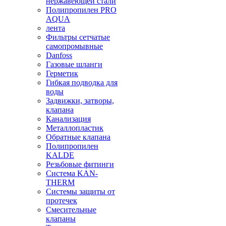
нержавеющей стали
Полипропилен PRO
AQUA
лента
Фильтры сетчатые
самопромывные
Danfoss
Газовые шланги
Герметик
Гибкая подводка для
воды
Задвижки, затворы,
клапана
Канализация
Металлопластик
Обратные клапана
Полипропилен
KALDE
Резьбовые фитинги
Система KAN-
THERM
Системы защиты от
протечек
Смесительные
клапаны