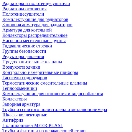
Радиаторы и полотенцесушители
Радиаторы отопления
Полотенцесушители
Комплектующие для радиаторов
Запорная арматура для радиаторов
Арматура для котельной
Коллекторы распределительные
Насосно-смесительные группы
Гидравлические стрелки
Группы безопасности
Редукторы давления
Предохранительные клапаны
Воздухоотводчики
Контрольно-измерительные приборы
Гасители гидроударов
Термостатические смесительные клапаны
Теплообменники
Комплектующие для отопления и водоснабжения
Коллекторы
Запорная арматура
Трубы из сшитого полиэтилена и металлополимера
Шкафы коллекторные
Антифриз
Полипропилен MEER PLAST
Трубы и фитинги из нержавеющей стали