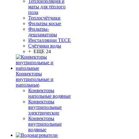
Теплоизоляция и
маты для тёплого
пола
Теплосчётчики
Фильтры косые
Фильтры-
дешламаторы
Инсталляции TECE
Счётчики воды
+ ЕЩЕ 24
Конвекторы
внутрипольные и
напольные
Конвекторы
напольные водяные
Конвекторы
внутрипольные
электрические
Конвекторы
внутрипольные
водяные