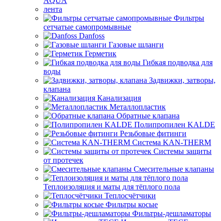
AQUA
лента
Фильтры
сетчатые самопромывные
Danfoss
Газовые шланги
Герметик
Гибкая подводка для
воды
Задвижки, затворы,
клапана
Канализация
Металлопластик
Обратные клапана
Полипропилен KALDE
Резьбовые фитинги
Система KAN-THERM
Системы защиты
от протечек
Смесительные клапаны
Теплоизоляция и маты для тёплого пола
Теплосчётчики
Фильтры косые
Фильтры-дешламаторы