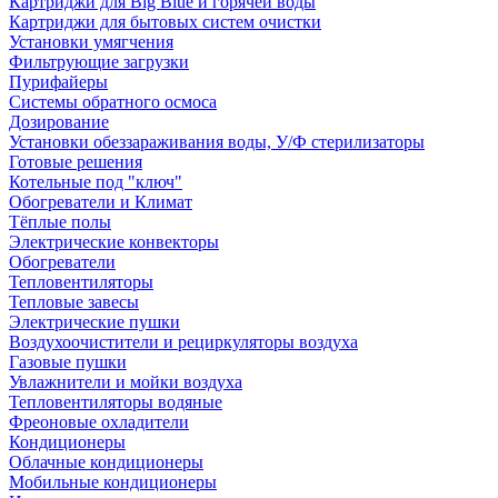
Картриджи для Big Blue и горячей воды
Картриджи для бытовых систем очистки
Установки умягчения
Фильтрующие загрузки
Пурифайеры
Системы обратного осмоса
Дозирование
Установки обеззараживания воды, У/Ф стерилизаторы
Готовые решения
Котельные под "ключ"
Обогреватели и Климат
Тёплые полы
Электрические конвекторы
Обогреватели
Тепловентиляторы
Тепловые завесы
Электрические пушки
Воздухоочистители и рециркуляторы воздуха
Газовые пушки
Увлажнители и мойки воздуха
Тепловентиляторы водяные
Фреоновые охладители
Кондиционеры
Облачные кондиционеры
Мобильные кондиционеры