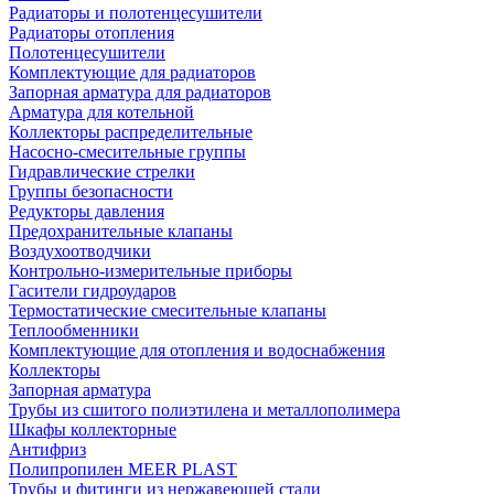
Радиаторы и полотенцесушители
Радиаторы отопления
Полотенцесушители
Комплектующие для радиаторов
Запорная арматура для радиаторов
Арматура для котельной
Коллекторы распределительные
Насосно-смесительные группы
Гидравлические стрелки
Группы безопасности
Редукторы давления
Предохранительные клапаны
Воздухоотводчики
Контрольно-измерительные приборы
Гасители гидроударов
Термостатические смесительные клапаны
Теплообменники
Комплектующие для отопления и водоснабжения
Коллекторы
Запорная арматура
Трубы из сшитого полиэтилена и металлополимера
Шкафы коллекторные
Антифриз
Полипропилен MEER PLAST
Трубы и фитинги из нержавеющей стали