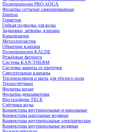
Полипропилен PRO AQUA
Фильтры сетчатые самопромывные
Danfoss
Герметик
Гибкая подводка для воды
Задвижки, затворы, клапана
Канализация
Металлопластик
Обратные клапана
Полипропилен KALDE
Резьбовые фитинги
Система KAN-THERM
Системы защиты от протечек
Смесительные клапаны
Теплоизоляция и маты для тёплого пола
Теплосчётчики
Фильтры косые
Фильтры-дешламаторы
Инсталляции TECE
Счётчики воды
Конвекторы внутрипольные и напольные
Конвекторы напольные водяные
Конвекторы внутрипольные электрические
Конвекторы внутрипольные водяные
Водонагреватели