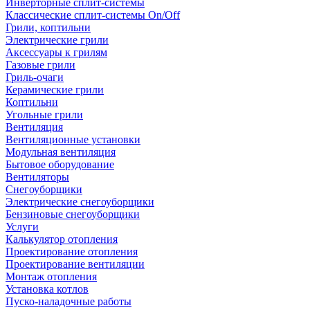
Инверторные сплит-системы
Классические сплит-системы On/Off
Грили, коптильни
Электрические грили
Аксессуары к грилям
Газовые грили
Гриль-очаги
Керамические грили
Коптильни
Угольные грили
Вентиляция
Вентиляционные установки
Модульная вентиляция
Бытовое оборудование
Вентиляторы
Снегоуборщики
Электрические снегоуборщики
Бензиновые снегоуборщики
Услуги
Калькулятор отопления
Проектирование отопления
Проектирование вентиляции
Монтаж отопления
Установка котлов
Пуско-наладочные работы