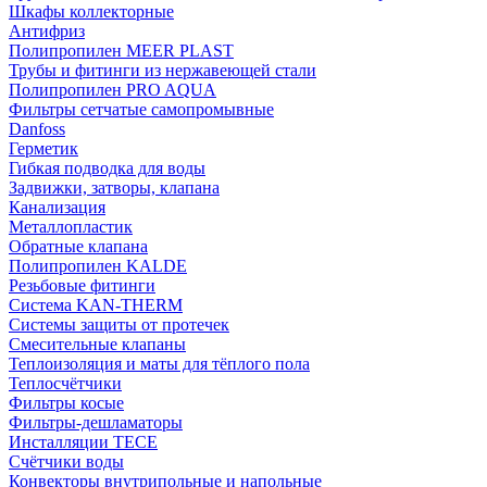
Шкафы коллекторные
Антифриз
Полипропилен MEER PLAST
Трубы и фитинги из нержавеющей стали
Полипропилен PRO AQUA
Фильтры сетчатые самопромывные
Danfoss
Герметик
Гибкая подводка для воды
Задвижки, затворы, клапана
Канализация
Металлопластик
Обратные клапана
Полипропилен KALDE
Резьбовые фитинги
Система KAN-THERM
Системы защиты от протечек
Смесительные клапаны
Теплоизоляция и маты для тёплого пола
Теплосчётчики
Фильтры косые
Фильтры-дешламаторы
Инсталляции TECE
Счётчики воды
Конвекторы внутрипольные и напольные