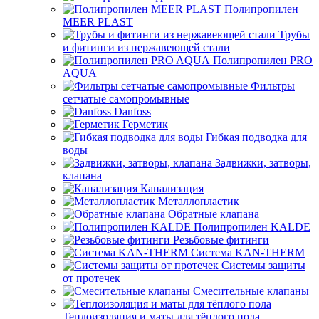
Полипропилен
MEER PLAST
Трубы
и фитинги из нержавеющей стали
Полипропилен PRO
AQUA
Фильтры
сетчатые самопромывные
Danfoss
Герметик
Гибкая подводка для
воды
Задвижки, затворы,
клапана
Канализация
Металлопластик
Обратные клапана
Полипропилен KALDE
Резьбовые фитинги
Система KAN-THERM
Системы защиты
от протечек
Смесительные клапаны
Теплоизоляция и маты для тёплого пола