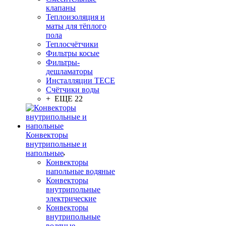
клапаны
Теплоизоляция и
маты для тёплого
пола
Теплосчётчики
Фильтры косые
Фильтры-
дешламаторы
Инсталляции TECE
Счётчики воды
+ ЕЩЕ 22
Конвекторы
внутрипольные и
напольные
Конвекторы
напольные водяные
Конвекторы
внутрипольные
электрические
Конвекторы
внутрипольные
водяные