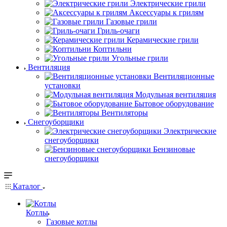
Электрические грили
Аксессуары к грилям
Газовые грили
Гриль-очаги
Керамические грили
Коптильни
Угольные грили
Вентиляция
Вентиляционные
установки
Модульная вентиляция
Бытовое оборудование
Вентиляторы
Снегоуборщики
Электрические
снегоуборщики
Бензиновые
снегоуборщики
Каталог
Котлы
Газовые котлы