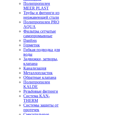
Полипропилен
MEER PLAST
Трубы и фитинги из
нержавеющей стали
Полипропилен PRO
AQUA
Фильтры сетчатые
самопромывные
Danfoss
Герметик
Гибкая подводка для
воды
Задвижки, затворы,
клапана
Канализация
Металлопластик
Обратные клапана
Полипропилен
KALDE
Резьбовые фитинги
Система KAN-
THERM
Системы защиты от
протечек
Смесительные