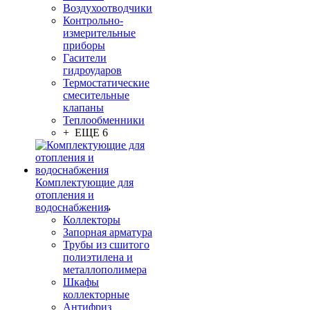
Воздухоотводчики
Контрольно-
измерительные
приборы
Гасители
гидроударов
Термостатические
смесительные
клапаны
Теплообменники
+ ЕЩЕ 6
Комплектующие для
отопления и
водоснабжения
Коллекторы
Запорная арматура
Трубы из сшитого
полиэтилена и
металлополимера
Шкафы
коллекторные
Антифриз