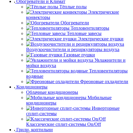
Обогреватели и Климат
Тёплые полы
Электрические
конвекторы
Обогреватели
Тепловентиляторы
Тепловые завесы
Электрические пушки
Воздухоочистители и рециркуляторы воздуха
Газовые пушки
Увлажнители и
мойки воздуха
Тепловентиляторы
водяные
Фреоновые охладители
Кондиционеры
Облачные кондиционеры
Мобильные
кондиционеры
Инверторные
сплит-системы
Классические сплит-системы On/Off
Грили, коптильни