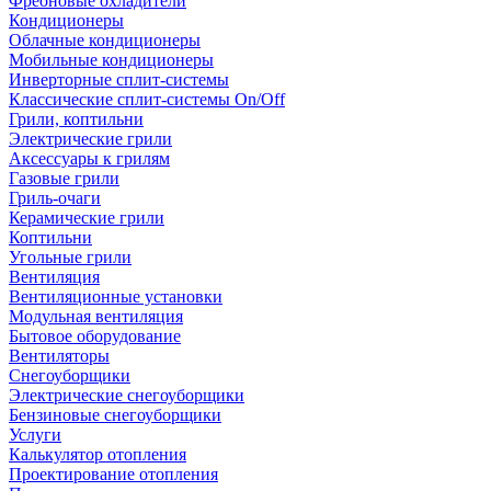
Фреоновые охладители
Кондиционеры
Облачные кондиционеры
Мобильные кондиционеры
Инверторные сплит-системы
Классические сплит-системы On/Off
Грили, коптильни
Электрические грили
Аксессуары к грилям
Газовые грили
Гриль-очаги
Керамические грили
Коптильни
Угольные грили
Вентиляция
Вентиляционные установки
Модульная вентиляция
Бытовое оборудование
Вентиляторы
Снегоуборщики
Электрические снегоуборщики
Бензиновые снегоуборщики
Услуги
Калькулятор отопления
Проектирование отопления