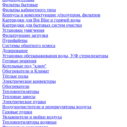
Фильтры бытовые
Фильтры кабинетного типа
Корпусы и комплектующие д/полупром. фильтров
Картриджи для Big Blue и горячей воды
Картриджи для бытовых систем очистки
Установки умягчения
Фильтрующие загрузки
Пурифайеры
Системы обратного осмоса
Дозирование
Установки обеззараживания воды, У/Ф стерилизаторы
Готовые решения
Котельные под "ключ"
Обогреватели и Климат
Тёплые полы
Электрические конвекторы
Обогреватели
Тепловентиляторы
Тепловые завесы
Электрические пушки
Воздухоочистители и рециркуляторы воздуха
Газовые пушки
Увлажнители и мойки воздуха
Тепловентиляторы водяные