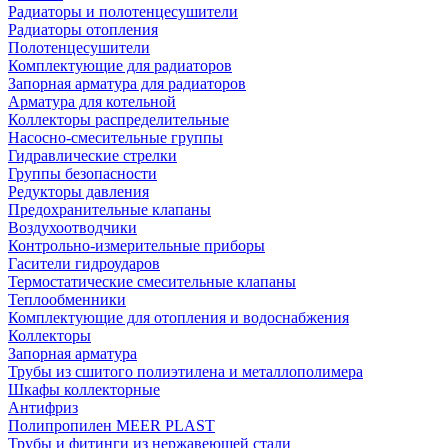
Радиаторы и полотенцесушители
Радиаторы отопления
Полотенцесушители
Комплектующие для радиаторов
Запорная арматура для радиаторов
Арматура для котельной
Коллекторы распределительные
Насосно-смесительные группы
Гидравлические стрелки
Группы безопасности
Редукторы давления
Предохранительные клапаны
Воздухоотводчики
Контрольно-измерительные приборы
Гасители гидроударов
Термостатические смесительные клапаны
Теплообменники
Комплектующие для отопления и водоснабжения
Коллекторы
Запорная арматура
Трубы из сшитого полиэтилена и металлополимера
Шкафы коллекторные
Антифриз
Полипропилен MEER PLAST
Трубы и фитинги из нержавеющей стали