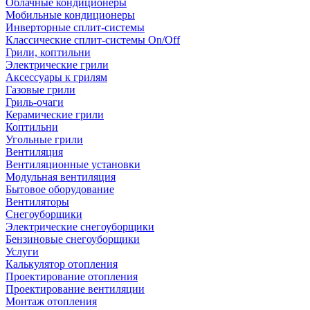
Облачные кондиционеры
Мобильные кондиционеры
Инверторные сплит-системы
Классические сплит-системы On/Off
Грили, коптильни
Электрические грили
Аксессуары к грилям
Газовые грили
Гриль-очаги
Керамические грили
Коптильни
Угольные грили
Вентиляция
Вентиляционные установки
Модульная вентиляция
Бытовое оборудование
Вентиляторы
Снегоуборщики
Электрические снегоуборщики
Бензиновые снегоуборщики
Услуги
Калькулятор отопления
Проектирование отопления
Проектирование вентиляции
Монтаж отопления