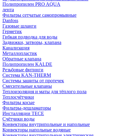
Полипропилен PRO AQUA
лента
Фильтры сетчатые самопромывные
Danfoss
Газовые шланги
Герметик
Гибкая подводка для воды
Задвижки, затворы, клапана
Канализация
Металлопластик
Обратные клапана
Полипропилен KALDE
Резьбовые фитинги
Система KAN-THERM
Системы защиты от протечек
Смесительные клапаны
Теплоизоляция и маты для тёплого пола
Теплосчётчики
Фильтры косые
Фильтры-дешламаторы
Инсталляции TECE
Счётчики воды
Конвекторы внутрипольные и напольные
Конвекторы напольные водяные
Конвекторы внутрипольные электрические