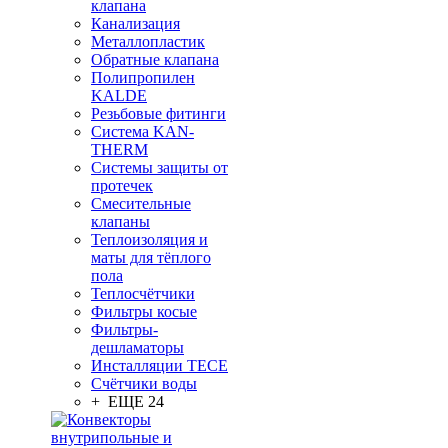
клапана
Канализация
Металлопластик
Обратные клапана
Полипропилен
KALDE
Резьбовые фитинги
Система KAN-
THERM
Системы защиты от
протечек
Смесительные
клапаны
Теплоизоляция и
маты для тёплого
пола
Теплосчётчики
Фильтры косые
Фильтры-
дешламаторы
Инсталляции TECE
Счётчики воды
+ ЕЩЕ 24