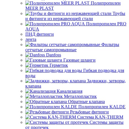
Полипропилен
MEER PLAST
Трубы
и фитинги из нержавеющей стали
Полипропилен PRO
AQUA
ПНД фитинги
лента
Фильтры
сетчатые самопромывные
Danfoss
Газовые шланги
Герметик
Гибкая подводка для
воды
Задвижки, затворы,
клапана
Канализация
Металлопластик
Обратные клапана
Полипропилен KALDE
Резьбовые фитинги
Система KAN-THERM
Системы защиты
от протечек