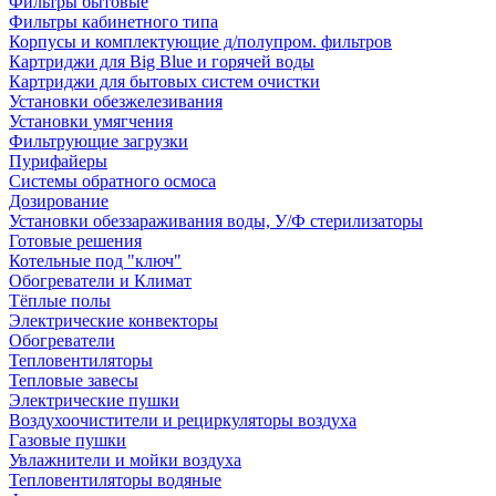
Фильтры бытовые
Фильтры кабинетного типа
Корпусы и комплектующие д/полупром. фильтров
Картриджи для Big Blue и горячей воды
Картриджи для бытовых систем очистки
Установки обезжелезивания
Установки умягчения
Фильтрующие загрузки
Пурифайеры
Системы обратного осмоса
Дозирование
Установки обеззараживания воды, У/Ф стерилизаторы
Готовые решения
Котельные под "ключ"
Обогреватели и Климат
Тёплые полы
Электрические конвекторы
Обогреватели
Тепловентиляторы
Тепловые завесы
Электрические пушки
Воздухоочистители и рециркуляторы воздуха
Газовые пушки
Увлажнители и мойки воздуха
Тепловентиляторы водяные