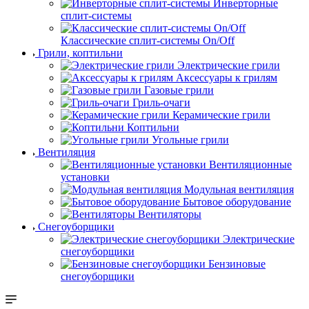
Инверторные
сплит-системы
Классические сплит-системы On/Off
Грили, коптильни
Электрические грили
Аксессуары к грилям
Газовые грили
Гриль-очаги
Керамические грили
Коптильни
Угольные грили
Вентиляция
Вентиляционные
установки
Модульная вентиляция
Бытовое оборудование
Вентиляторы
Снегоуборщики
Электрические
снегоуборщики
Бензиновые
снегоуборщики