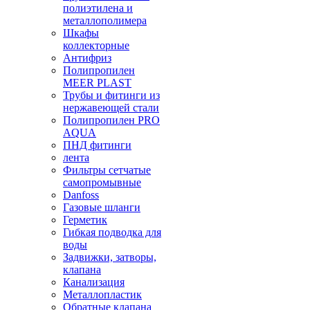
полиэтилена и
металлополимера
Шкафы
коллекторные
Антифриз
Полипропилен
MEER PLAST
Трубы и фитинги из
нержавеющей стали
Полипропилен PRO
AQUA
ПНД фитинги
лента
Фильтры сетчатые
самопромывные
Danfoss
Газовые шланги
Герметик
Гибкая подводка для
воды
Задвижки, затворы,
клапана
Канализация
Металлопластик
Обратные клапана