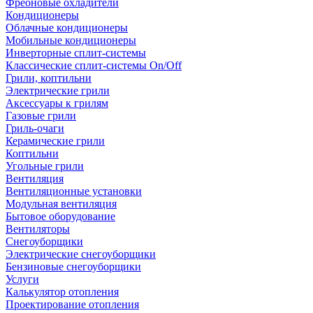
Фреоновые охладители
Кондиционеры
Облачные кондиционеры
Мобильные кондиционеры
Инверторные сплит-системы
Классические сплит-системы On/Off
Грили, коптильни
Электрические грили
Аксессуары к грилям
Газовые грили
Гриль-очаги
Керамические грили
Коптильни
Угольные грили
Вентиляция
Вентиляционные установки
Модульная вентиляция
Бытовое оборудование
Вентиляторы
Снегоуборщики
Электрические снегоуборщики
Бензиновые снегоуборщики
Услуги
Калькулятор отопления
Проектирование отопления