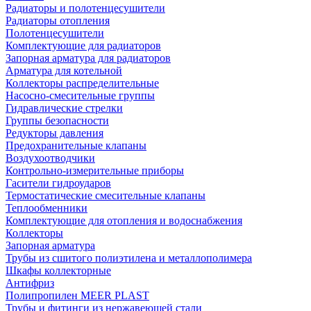
Радиаторы и полотенцесушители
Радиаторы отопления
Полотенцесушители
Комплектующие для радиаторов
Запорная арматура для радиаторов
Арматура для котельной
Коллекторы распределительные
Насосно-смесительные группы
Гидравлические стрелки
Группы безопасности
Редукторы давления
Предохранительные клапаны
Воздухоотводчики
Контрольно-измерительные приборы
Гасители гидроударов
Термостатические смесительные клапаны
Теплообменники
Комплектующие для отопления и водоснабжения
Коллекторы
Запорная арматура
Трубы из сшитого полиэтилена и металлополимера
Шкафы коллекторные
Антифриз
Полипропилен MEER PLAST
Трубы и фитинги из нержавеющей стали