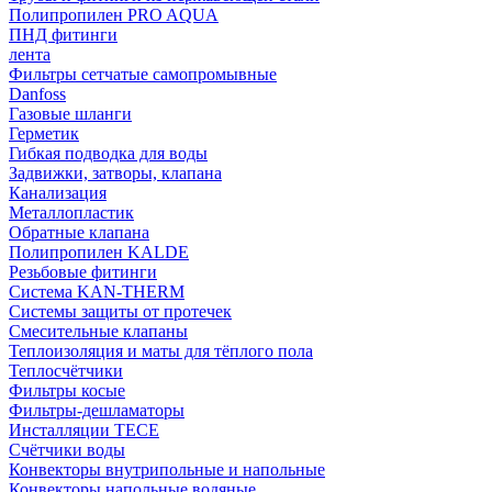
Полипропилен PRO AQUA
ПНД фитинги
лента
Фильтры сетчатые самопромывные
Danfoss
Газовые шланги
Герметик
Гибкая подводка для воды
Задвижки, затворы, клапана
Канализация
Металлопластик
Обратные клапана
Полипропилен KALDE
Резьбовые фитинги
Система KAN-THERM
Системы защиты от протечек
Смесительные клапаны
Теплоизоляция и маты для тёплого пола
Теплосчётчики
Фильтры косые
Фильтры-дешламаторы
Инсталляции TECE
Счётчики воды
Конвекторы внутрипольные и напольные
Конвекторы напольные водяные