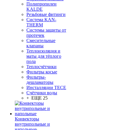
Полипропилен
KALDE
Резьбовые фитинги
Система KAN-
THERM
Системы защиты от
протечек
Смесительные
клапаны
Теплоизоляция и
маты для тёплого
пола
Теплосчётчики
Фильтры косые
Фильтры-
дешламаторы
Инсталляции TECE
Счётчики воды
+ ЕЩЕ 25
Конвекторы
внутрипольные и
напольные