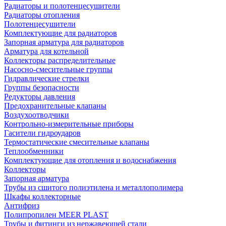
Радиаторы и полотенцесушители
Радиаторы отопления
Полотенцесушители
Комплектующие для радиаторов
Запорная арматура для радиаторов
Арматура для котельной
Коллекторы распределительные
Насосно-смесительные группы
Гидравлические стрелки
Группы безопасности
Редукторы давления
Предохранительные клапаны
Воздухоотводчики
Контрольно-измерительные приборы
Гасители гидроударов
Термостатические смесительные клапаны
Теплообменники
Комплектующие для отопления и водоснабжения
Коллекторы
Запорная арматура
Трубы из сшитого полиэтилена и металлополимера
Шкафы коллекторные
Антифриз
Полипропилен MEER PLAST
Трубы и фитинги из нержавеющей стали