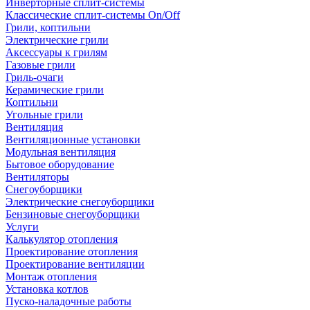
Инверторные сплит-системы
Классические сплит-системы On/Off
Грили, коптильни
Электрические грили
Аксессуары к грилям
Газовые грили
Гриль-очаги
Керамические грили
Коптильни
Угольные грили
Вентиляция
Вентиляционные установки
Модульная вентиляция
Бытовое оборудование
Вентиляторы
Снегоуборщики
Электрические снегоуборщики
Бензиновые снегоуборщики
Услуги
Калькулятор отопления
Проектирование отопления
Проектирование вентиляции
Монтаж отопления
Установка котлов
Пуско-наладочные работы