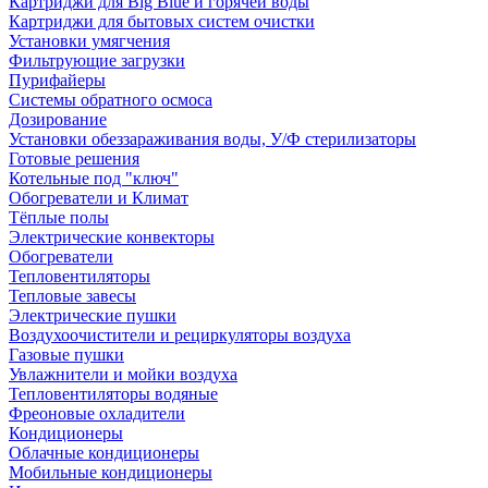
Картриджи для Big Blue и горячей воды
Картриджи для бытовых систем очистки
Установки умягчения
Фильтрующие загрузки
Пурифайеры
Системы обратного осмоса
Дозирование
Установки обеззараживания воды, У/Ф стерилизаторы
Готовые решения
Котельные под "ключ"
Обогреватели и Климат
Тёплые полы
Электрические конвекторы
Обогреватели
Тепловентиляторы
Тепловые завесы
Электрические пушки
Воздухоочистители и рециркуляторы воздуха
Газовые пушки
Увлажнители и мойки воздуха
Тепловентиляторы водяные
Фреоновые охладители
Кондиционеры
Облачные кондиционеры
Мобильные кондиционеры