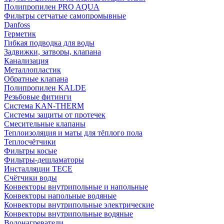
Полипропилен PRO AQUA
Фильтры сетчатые самопромывные
Danfoss
Герметик
Гибкая подводка для воды
Задвижки, затворы, клапана
Канализация
Металлопластик
Обратные клапана
Полипропилен KALDE
Резьбовые фитинги
Система KAN-THERM
Системы защиты от протечек
Смесительные клапаны
Теплоизоляция и маты для тёплого пола
Теплосчётчики
Фильтры косые
Фильтры-дешламаторы
Инсталляции TECE
Счётчики воды
Конвекторы внутрипольные и напольные
Конвекторы напольные водяные
Конвекторы внутрипольные электрические
Конвекторы внутрипольные водяные
Водонагреватели