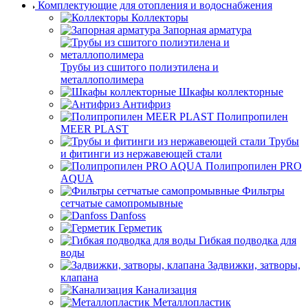
Комплектующие для отопления и водоснабжения
Коллекторы
Запорная арматура
Трубы из сшитого полиэтилена и
металлополимера
Шкафы коллекторные
Антифриз
Полипропилен
MEER PLAST
Трубы
и фитинги из нержавеющей стали
Полипропилен PRO
AQUA
Фильтры
сетчатые самопромывные
Danfoss
Герметик
Гибкая подводка для
воды
Задвижки, затворы,
клапана
Канализация
Металлопластик