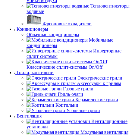
мойки воздуха
Тепловентиляторы
водяные
Фреоновые охладители
Кондиционеры
Облачные кондиционеры
Мобильные
кондиционеры
Инверторные
сплит-системы
Классические сплит-системы On/Off
Грили, коптильни
Электрические грили
Аксессуары к грилям
Газовые грили
Гриль-очаги
Керамические грили
Коптильни
Угольные грили
Вентиляция
Вентиляционные
установки
Модульная вентиляция