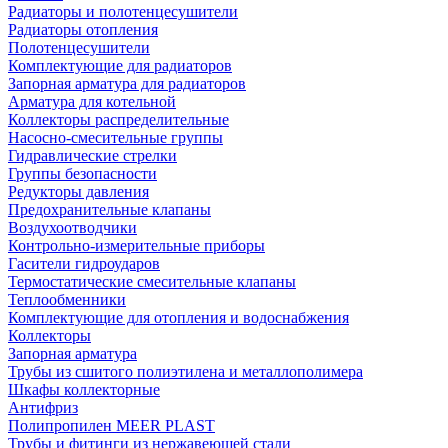
Радиаторы и полотенцесушители
Радиаторы отопления
Полотенцесушители
Комплектующие для радиаторов
Запорная арматура для радиаторов
Арматура для котельной
Коллекторы распределительные
Насосно-смесительные группы
Гидравлические стрелки
Группы безопасности
Редукторы давления
Предохранительные клапаны
Воздухоотводчики
Контрольно-измерительные приборы
Гасители гидроударов
Термостатические смесительные клапаны
Теплообменники
Комплектующие для отопления и водоснабжения
Коллекторы
Запорная арматура
Трубы из сшитого полиэтилена и металлополимера
Шкафы коллекторные
Антифриз
Полипропилен MEER PLAST
Трубы и фитинги из нержавеющей стали