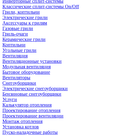
Инверторные сплит-системы
Классические сплит-системы On/Off
Грили, коптильни
Электрические грили
Аксессуары к грилям
Газовые грили
Гриль-очаги
Керамические грили
Коптильни
Угольные грили
Вентиляция
Вентиляционные установки
Модульная вентиляция
Бытовое оборудование
Вентиляторы
Снегоуборщики
Электрические снегоуборщики
Бензиновые снегоуборщики
Услуги
Калькулятор отопления
Проектирование отопления
Проектирование вентиляции
Монтаж отопления
Установка котлов
Пуско-наладочные работы