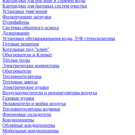
Картриджи для Big Blue и горячей воды
Картриджи для бытовых систем очистки
Установки умягчения
Фильтрующие загрузки
Пурифайеры
Системы обратного осмоса
Дозирование
Установки обеззараживания воды, У/Ф стерилизаторы
Готовые решения
Котельные под "ключ"
Обогреватели и Климат
Тёплые полы
Электрические конвекторы
Обогреватели
Тепловентиляторы
Тепловые завесы
Электрические пушки
Воздухоочистители и рециркуляторы воздуха
Газовые пушки
Увлажнители и мойки воздуха
Тепловентиляторы водяные
Фреоновые охладители
Кондиционеры
Облачные кондиционеры
Мобильные кондиционеры