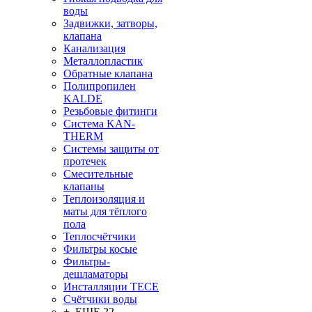
воды
Задвижки, затворы,
клапана
Канализация
Металлопластик
Обратные клапана
Полипропилен
KALDE
Резьбовые фитинги
Система KAN-
THERM
Системы защиты от
протечек
Смесительные
клапаны
Теплоизоляция и
маты для тёплого
пола
Теплосчётчики
Фильтры косые
Фильтры-
дешламаторы
Инсталляции TECE
Счётчики воды
+ ЕЩЕ 22