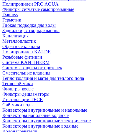
Полипропилен PRO AQUA
Фильтры сетчатые самопромывные
Danfoss
Герметик
Гибкая подводка для воды
Задвижки, затворы, клапана
Канализация
Металлопластик
Обратные клапана
Полипропилен KALDE
Резьбовые фитинги
Система KAN-THERM
Системы защиты от протечек
Смесительные клапаны
Теплоизоляция и маты для тёплого пола
Теплосчётчики
Фильтры косые
Фильтры-дешламаторы
Инсталляции TECE
Счётчики воды
Конвекторы внутрипольные и напольные
Конвекторы напольные водяные
Конвекторы внутрипольные электрические
Конвекторы внутрипольные водяные
Водонагреватели