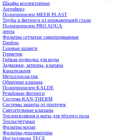
Шкафы коллекторные
Антифриз
Полипропилен MEER PLAST
Трубы и фитинги из нержавеющей стали
Полипропилен PRO AQUA
лента
Фильтры сетчатые самопромывные
Danfoss
Газовые шланги
Герметик
Гибкая подводка для воды
Задвижки, затворы, клапана
Канализация
Металлопластик
Обратные клапана
Полипропилен KALDE
Резьбовые фитинги
Система KAN-THERM
Системы защиты от протечек
Смесительные клапаны
Теплоизоляция и маты для тёплого пола
Теплосчётчики
Фильтры косые
Фильтры-дешламаторы
Инсталляции TECE