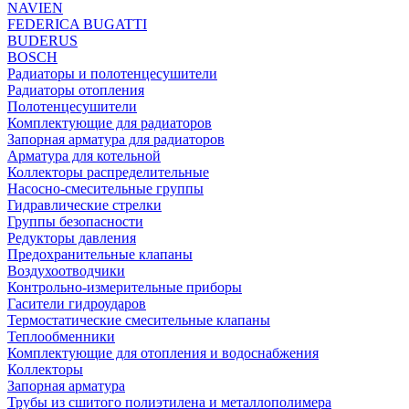
NAVIEN
FEDERICA BUGATTI
BUDERUS
BOSCH
Радиаторы и полотенцесушители
Радиаторы отопления
Полотенцесушители
Комплектующие для радиаторов
Запорная арматура для радиаторов
Арматура для котельной
Коллекторы распределительные
Насосно-смесительные группы
Гидравлические стрелки
Группы безопасности
Редукторы давления
Предохранительные клапаны
Воздухоотводчики
Контрольно-измерительные приборы
Гасители гидроударов
Термостатические смесительные клапаны
Теплообменники
Комплектующие для отопления и водоснабжения
Коллекторы
Запорная арматура
Трубы из сшитого полиэтилена и металлополимера