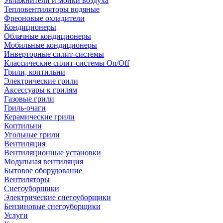
Увлажнители и мойки воздуха
Тепловентиляторы водяные
Фреоновые охладители
Кондиционеры
Облачные кондиционеры
Мобильные кондиционеры
Инверторные сплит-системы
Классические сплит-системы On/Off
Грили, коптильни
Электрические грили
Аксессуары к грилям
Газовые грили
Гриль-очаги
Керамические грили
Коптильни
Угольные грили
Вентиляция
Вентиляционные установки
Модульная вентиляция
Бытовое оборудование
Вентиляторы
Снегоуборщики
Электрические снегоуборщики
Бензиновые снегоуборщики
Услуги