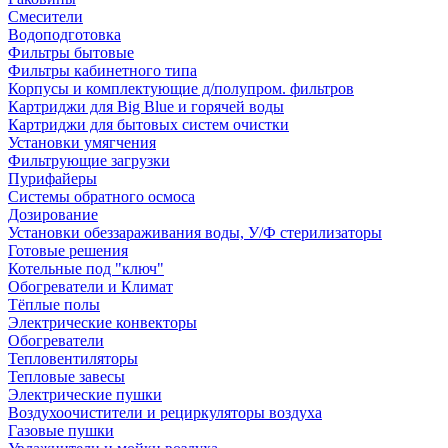
Смесители
Водоподготовка
Фильтры бытовые
Фильтры кабинетного типа
Корпусы и комплектующие д/полупром. фильтров
Картриджи для Big Blue и горячей воды
Картриджи для бытовых систем очистки
Установки умягчения
Фильтрующие загрузки
Пурифайеры
Системы обратного осмоса
Дозирование
Установки обеззараживания воды, У/Ф стерилизаторы
Готовые решения
Котельные под "ключ"
Обогреватели и Климат
Тёплые полы
Электрические конвекторы
Обогреватели
Тепловентиляторы
Тепловые завесы
Электрические пушки
Воздухоочистители и рециркуляторы воздуха
Газовые пушки